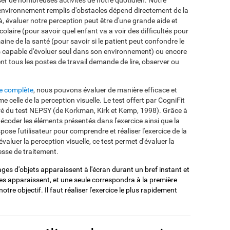
ser de nombreuses activités de notre quotidien. Notre
e environnement remplis d'obstacles dépend directement de la
là, évaluer notre perception peut être d'une grande aide et
colaire (pour savoir quel enfant va a voir des difficultés pour
omaine de la santé (pour savoir si le patient peut confondre le
as capable d'évoluer seul dans son environnement) ou encore
t tous les postes de travail demande de lire, observer ou
e complète
, nous pouvons évaluer de manière efficace et
e celle de la perception visuelle. Le test offert par CogniFit
piré du test NEPSY (de Korkman, Kirk et Kemp, 1998). Grâce à
décoder les éléments présentés dans l'exercice ainsi que la
ose l'utilisateur pour comprendre et réaliser l'exercice de la
évaluer la perception visuelle, ce test permet d'évaluer la
esse de traitement.
ages d'objets apparaissent à l'écran durant un bref instant et
res apparaissent, et une seule correspondra à la première
 notre objectif. Il faut réaliser l'exercice le plus rapidement