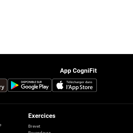
App CogniFit
Exercices
e
Brevet
Revendeurs