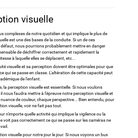
tion visuelle
lus complexes de notre quotidien et qui implique le plus de
uelle est une des bases de la conduite. Si un de ces
it défaut, nous pourrions probablement mettre en danger
dispensable de déchiffrer correctement et rapidement la
itesse à laquelle elles se déplacent, etc...
ité visuelle et sa perception doivent être optimales pour que
ce qui se passe en classe. L'altération de cette capacité peut
adémique de l'enfant.
, la perception visuelle est essentielle. Si nous voulons
, il nous faudra mettre à l'épreuve notre perception visuelle et
e nuance de couleur, chaque perspective... Bien entendu, pour
ion visuelle, voir ne fait pas tout.
ur n'importe quelle activité qui implique la vigilence ou la
ne voit pas correctement ce qui se passe sur les caméras ne
vail.
on visuelle pour notre jour le jour. Si nous voyons un bus