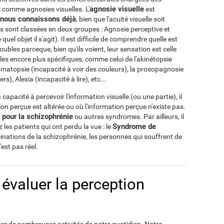
agnosie visuelle
 comme agnosies visuelles. L'
est
e nous connaissons déjà
, bien que l'acuité visuelle soit
s sont classées en deux groupes : Agnosie perceptive et
uel objet il s'agit). Il est difficile de comprendre quelle est
ubles parceque, bien qu'ils voient, leur sensation est celle
ubles encore plus spécifiques, comme celui de l'akinétopsie
omatopsie (incapacité à voir des couleurs), la prosopagnosie
s), Alexia (incapacité à lire), etc...
 capacité à percevoir l'information visuelle (ou une partie), il
on perçue est altérée ou où l'information perçue n'existe pas.
 pour la schizophrénie
ou autres syndromes. Par ailleurs, il
Syndrome de
z les patients qui ont perdu la vue : le
inations de la schizophrénie, les personnes qui souffrent de
est pas réel.
valuer la perception