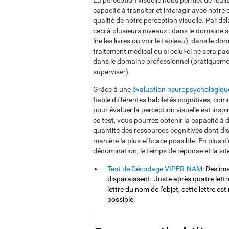
La perception visuelle nous permet de réali
capacité à transiter et interagir avec notr
qualité de notre perception visuelle. Par de
ceci à plusieurs niveaux : dans le domaine s
lire les livres ou voir le tableau), dans le d
traitement médical ou si celui-ci ne sera p
dans le domaine professionnel (pratiquemen
superviser).
Grâce à une
évaluation neuropsychologiqu
fiable différentes habiletés cognitives, comm
pour évaluer la perception visuelle est ins
ce test, vous pourrez obtenir la capacité à 
quantité des ressources cognitives dont disp
manière la plus efficace possible. En plus d'
dénomination, le temps de réponse et la vit
Test de Décodage VIPER-NAM
: Des im
disparaissent. Juste après quatre lett
lettre du nom de l'objet, cette lettre est
possible.