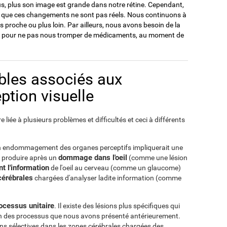
ous, plus son image est grande dans notre rétine. Cependant,
er que ces changements ne sont pas réels. Nous continuons à
plus proche ou plus loin. Par ailleurs, nous avons besoin de la
er, pour ne pas nous tromper de médicaments, au moment de
ubles associés aux
ption visuelle
re liée à plusieurs problèmes et difficultés et ceci à différents
 un endommagement des organes perceptifs impliquerait une
dommage dans l'oeil
se produire après un
(comme une lésion
t l'information
de l'oeil au cerveau (comme un glaucome)
érébrales
chargées d'analyser ladite information (comme
rocessus unitaire
. Il existe des lésions plus spécifiques qui
n des processus que nous avons présenté antérieurement.
ons sélectives dans les zones cérébrales chargées des