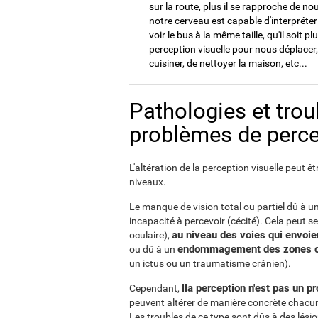
sur la route, plus il se rapproche de n
notre cerveau est capable d'interprét
voir le bus à la même taille, qu'il soit 
perception visuelle pour nous déplac
cuisiner, de nettoyer la maison, etc...
Pathologies et tro
problèmes de perce
L'altération de la perception visuelle peut êt
niveaux.
Le manque de vision total ou partiel dû à
incapacité à percevoir (cécité). Cela peut 
au niveau des voies qui envoien
oculaire),
endommagement des zones c
ou dû à un
un ictus ou un traumatisme crânien).
lla perception n'est pas un p
Cependant,
peuvent altérer de manière concrète chacu
Les troubles de ce type sont dûs à des lési