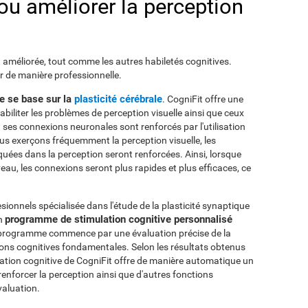
ou améliorer la perception
t améliorée, tout comme les autres habiletés cognitives.
ir de manière professionnelle.
le se base sur la
plasticité cérébrale
. CogniFit offre une
abiliter les problèmes de perception visuelle ainsi que ceux
t ses connexions neuronales sont renforcés par l'utilisation
ous exerçons fréquemment la perception visuelle, les
uées dans la perception seront renforcées. Ainsi, lorsque
au, les connexions seront plus rapides et plus efficaces, ce
ionnels spécialisée dans l'étude de la plasticité synaptique
programme de stimulation cognitive personnalisé
un
Ce programme commence par une évaluation précise de la
tions cognitives fondamentales. Selon les résultats obtenus
lation cognitive de CogniFit offre de manière automatique un
renforcer la perception ainsi que d'autres fonctions
valuation.