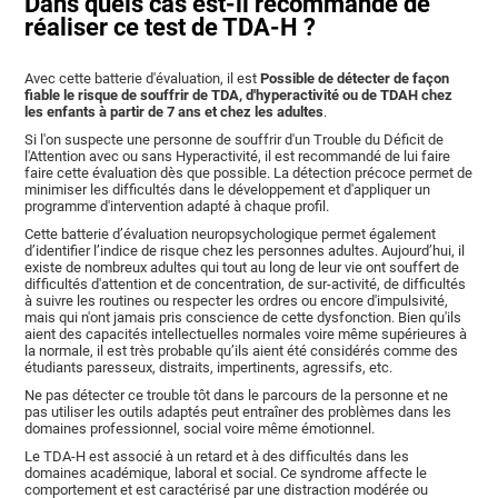
Dans quels cas est-il recommandé de
réaliser ce test de TDA-H ?
Avec cette batterie d'évaluation, il est
Possible de détecter de façon
fiable le risque de souffrir de TDA, d'hyperactivité ou de TDAH chez
les enfants à partir de 7 ans et chez les adultes
.
Si l'on suspecte une personne de souffrir d'un Trouble du Déficit de
l'Attention avec ou sans Hyperactivité, il est recommandé de lui faire
faire cette évaluation dès que possible. La détection précoce permet de
minimiser les difficultés dans le développement et d'appliquer un
programme d'intervention adapté à chaque profil.
Cette batterie d’évaluation neuropsychologique permet également
d’identifier l’indice de risque chez les personnes adultes. Aujourd’hui, il
existe de nombreux adultes qui tout au long de leur vie ont souffert de
difficultés d'attention et de concentration, de sur-activité, de difficultés
à suivre les routines ou respecter les ordres ou encore d'impulsivité,
mais qui n'ont jamais pris conscience de cette dysfonction. Bien qu'ils
aient des capacités intellectuelles normales voire même supérieures à
la normale, il est très probable qu’ils aient été considérés comme des
étudiants paresseux, distraits, impertinents, agressifs, etc.
Ne pas détecter ce trouble tôt dans le parcours de la personne et ne
pas utiliser les outils adaptés peut entraîner des problèmes dans les
domaines professionnel, social voire même émotionnel.
Le TDA-H est associé à un retard et à des difficultés dans les
domaines académique, laboral et social. Ce syndrome affecte le
comportement et est caractérisé par une distraction modérée ou