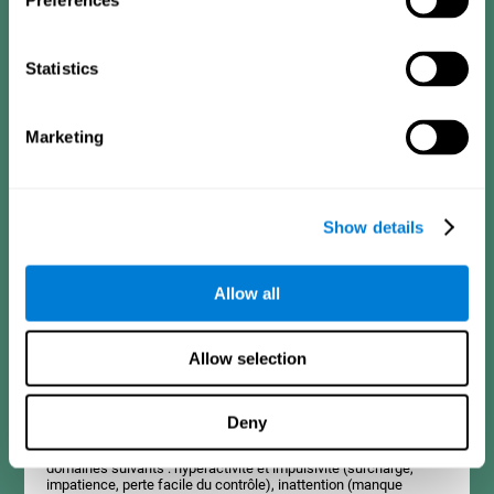
Preferences
Critères de diagnostic pour les adolescents de 13
à 17 ans
Statistics
Cela consiste en une série d’items auxquels il est facile de
répondre et qui peuvent être remplis par le tuteur ou le proche en
Marketing
charge de l’évaluation. Le questionnaire contient des questions
concernant les domaines suivants : hyperactivité ou impulsivité
(sensation de d'excitation intérieure, impatience), inattention
(distraction, difficulté à rester concentré), déficit dans les
relations sociales (manque d'empathie, d'assertivité),
Show details
apprentissage et développement (difficultés académiques,
échec scolaire, etc.).
Allow all
Critères de diagnostic pour les adultes
Allow selection
Cela consiste en une série d’items auxquels il est facile de
répondre et qui peuvent être remplis par le professionnel en
Deny
charge de l’évaluation ou par la personne qui réalise le test de
TDA-H. Le questionnaire contient des questions concernant les
domaines suivants : hyperactivité et impulsivité (surcharge,
impatience, perte facile du contrôle), inattention (manque