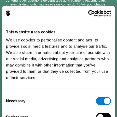
contenant des questions de dépistage qui s'adaptent aux principaux
critères de diagnostic, signes et symptômes du TDA-H pour chaque
tranche d'âge.
Les questions présentées ici sont semblables à celles que l'on trouve
dans un manuel de diagnostic, un questionnaire clinique ou une échelle
d'évaluation, mais elles ont été simplifiées afin que pratiquement tout le
monde puisse les comprendre et y répondre.
This website uses cookies
We use cookies to personalise content and ads, to
Critères de diagnostic chez les enfants de 7 à 12
ans
provide social media features and to analyse our traffic.
We also share information about your use of our site with
our social media, advertising and analytics partners who
Cela consiste en une série d’items auxquels il est facile de
may combine it with other information that you’ve
répondre et qui doivent être remplis par le tuteur ou le
professionnel en charge de l’évaluation. Le questionnaire
provided to them or that they’ve collected from your use
contient des questions concernant les domaines suivants :
of their services.
hyperactivité et impulsivité (difficulté à contrôler ses
mouvements, à attendre ou à freiner ses conduites), inattention
(impossibilité à être attentif le temps suffisant pour réaliser une
activité), problèmes dans les relations sociales (frustration,
manque d'estime de soi), apprentissage et développement
Consent
(antécédents, faible acquisition des compétences
Necessary
Selection
académiques).