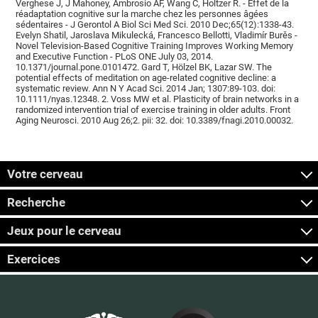
Verghese J, J Mahoney, Ambrosio AF, Wang C, Holtzer R. - Effet de la
réadaptation cognitive sur la marche chez les personnes âgées
sédentaires - J Gerontol A Biol Sci Med Sci. 2010 Dec;65(12):1338-43.
Evelyn Shatil, Jaroslava Mikulecká, Francesco Bellotti, Vladimír Burěs -
Novel Television-Based Cognitive Training Improves Working Memory
and Executive Function - PLoS ONE July 03, 2014.
10.1371/journal.pone.0101472. Gard T, Hölzel BK, Lazar SW. The
potential effects of meditation on age-related cognitive decline: a
systematic review. Ann N Y Acad Sci. 2014 Jan; 1307:89-103. doi:
10.1111/nyas.12348. 2. Voss MW et al. Plasticity of brain networks in a
randomized intervention trial of exercise training in older adults. Front
Aging Neurosci. 2010 Aug 26;2. pii: 32. doi: 10.3389/fnagi.2010.00032.
Votre cerveau
Recherche
Jeux pour le cerveau
Exercices