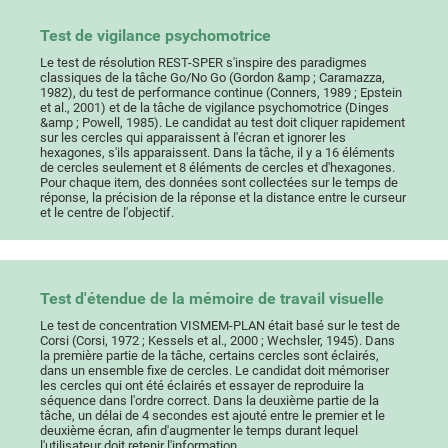
Test de vigilance psychomotrice
Le test de résolution REST-SPER s'inspire des paradigmes
classiques de la tâche Go/No Go (Gordon &amp ; Caramazza,
1982), du test de performance continue (Conners, 1989 ; Epstein
et al., 2001) et de la tâche de vigilance psychomotrice (Dinges
&amp ; Powell, 1985). Le candidat au test doit cliquer rapidement
sur les cercles qui apparaissent à l'écran et ignorer les
hexagones, s'ils apparaissent. Dans la tâche, il y a 16 éléments
de cercles seulement et 8 éléments de cercles et d'hexagones.
Pour chaque item, des données sont collectées sur le temps de
réponse, la précision de la réponse et la distance entre le curseur
et le centre de l'objectif.
Test d'étendue de la mémoire de travail visuelle
Le test de concentration VISMEM-PLAN était basé sur le test de
Corsi (Corsi, 1972 ; Kessels et al., 2000 ; Wechsler, 1945). Dans
la première partie de la tâche, certains cercles sont éclairés,
dans un ensemble fixe de cercles. Le candidat doit mémoriser
les cercles qui ont été éclairés et essayer de reproduire la
séquence dans l'ordre correct. Dans la deuxième partie de la
tâche, un délai de 4 secondes est ajouté entre le premier et le
deuxième écran, afin d'augmenter le temps durant lequel
l'utilisateur doit retenir l'information.