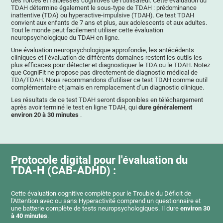
des forces et faiblesses cognitives de l'utilisateur. Cette évaluation du
TDAH détermine également le sous-type de TDAH : prédominance
inattentive (TDA) ou hyperactive-impulsive (TDAH). Ce test TDAH
convient aux enfants de 7 ans et plus, aux adolescents et aux adultes.
Tout le monde peut facilement utiliser cette évaluation
neuropsychologique du TDAH en ligne.
Une évaluation neuropsychologique approfondie, les antécédents
cliniques et l’évaluation de différents domaines restent les outils les
plus efficaces pour détecter et diagnostiquer le TDA ou le TDAH. Notez
que CogniFit ne propose pas directement de diagnostic médical de
TDA/TDAH. Nous recommandons d’utiliser ce test TDAH comme outil
complémentaire et jamais en remplacement d’un diagnostic clinique.
Les résultats de ce test TDAH seront disponibles en téléchargement
après avoir terminé le test en ligne TDAH, qui
dure généralement
environ 20 à 30 minutes
.
Protocole digital pour l'évaluation du
TDA-H (CAB-ADHD) :
Cette évaluation cognitive complète pour le Trouble du Déficit de
l'Attention avec ou sans Hyperactivité comprend un questionnaire et
une batterie complète de tests neuropsychologiques. Il dure
environ 30
à 40 minutes
.