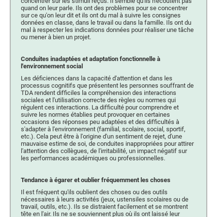
concentrer sur les stimuli reçus. Il semble qu'ils n'écoutent pas
quand on leur parle. Ils ont des problèmes pour se concentrer
sur ce qu'on leur dit et ils ont du mal à suivre les consignes
données en classe, dans le travail ou dans la famille. Ils ont du
mal à respecter les indications données pour réaliser une tâche
ou mener à bien un projet.
Conduites inadaptées et adaptation fonctionnelle à
l'environnement social
Les déficiences dans la capacité d'attention et dans les
processus cognitifs que présentent les personnes souffrant de
TDA rendent difficiles la compréhension des interactions
sociales et l'utilisation correcte des règles ou normes qui
régulent ces interactions. La difficulté pour comprendre et
suivre les normes établies peut provoquer en certaines
occasions des réponses peu adaptées et des difficultés à
s'adapter à l'environnement (familial, scolaire, social, sportif,
etc.). Cela peut être à l'origine d'un sentiment de rejet, d'une
mauvaise estime de soi, de conduites inappropriées pour attirer
l'attention des collègues, de l'irritabilité, un impact négatif sur
les performances académiques ou professionnelles.
Tendance à égarer et oublier fréquemment les choses
Il est fréquent qu'ils oublient des choses ou des outils
nécessaires à leurs activités (jeux, ustensiles scolaires ou de
travail, outils, etc.). Ils se distraient facilement et se montrent
tête en l'air. Ils ne se souviennent plus où ils ont laissé leur