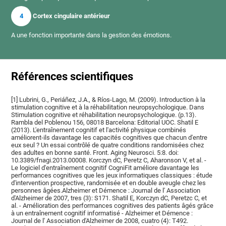
4
Cortex cingulaire antérieur
A une fonction importante dans la gestion des émotions.
Références scientifiques
[1] Lubrini, G., Periáñez, J.A., & Ríos-Lago, M. (2009). Introduction à la
stimulation cognitive et à la réhabilitation neuropsychologique. Dans
Stimulation cognitive et réhabilitation neuropsychologique. (p.13).
Rambla del Poblenou 156, 08018 Barcelona: Editorial UOC. Shatil E
(2013). L'entraînement cognitif et l'activité physique combinés
améliorent-ils davantage les capacités cognitives que chacun d'entre
eux seul ? Un essai contrôlé de quatre conditions randomisées chez
des adultes en bonne santé. Front. Aging Neurosci. 5:8. doi:
10.3389/fnagi.2013.00008. Korczyn dC, Peretz C, Aharonson V, et al. -
Le logiciel d'entraînement cognitif CogniFit améliore davantage les
performances cognitives que les jeux informatiques classiques : étude
d'intervention prospective, randomisée et en double aveugle chez les
personnes âgées.Alzheimer et Démence : Journal de l' Association
d'Alzheimer de 2007, tres (3): S171. Shatil E, Korczyn dC, Peretzc C, et
al. - Amélioration des performances cognitives des patients âgés grâce
à un entraînement cognitif informatisé - Alzheimer et Démence :
Journal de l' Association d'Alzheimer de 2008, cuatro (4): T492.