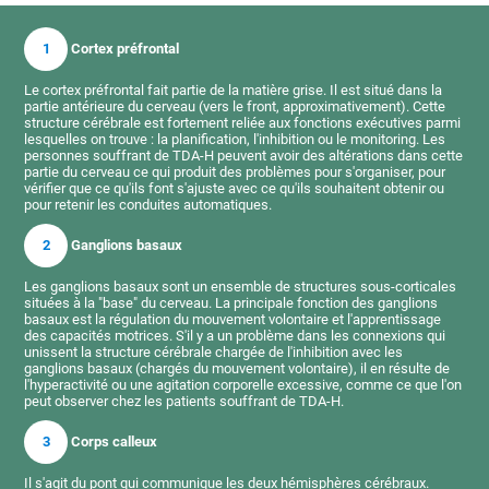
1
Cortex préfrontal
Le cortex préfrontal fait partie de la matière grise. Il est situé dans la
partie antérieure du cerveau (vers le front, approximativement). Cette
structure cérébrale est fortement reliée aux fonctions exécutives parmi
lesquelles on trouve : la planification, l'inhibition ou le monitoring. Les
personnes souffrant de TDA-H peuvent avoir des altérations dans cette
partie du cerveau ce qui produit des problèmes pour s'organiser, pour
vérifier que ce qu'ils font s'ajuste avec ce qu'ils souhaitent obtenir ou
pour retenir les conduites automatiques.
2
Ganglions basaux
Les ganglions basaux sont un ensemble de structures sous-corticales
situées à la "base" du cerveau. La principale fonction des ganglions
basaux est la régulation du mouvement volontaire et l'apprentissage
des capacités motrices. S'il y a un problème dans les connexions qui
unissent la structure cérébrale chargée de l'inhibition avec les
ganglions basaux (chargés du mouvement volontaire), il en résulte de
l'hyperactivité ou une agitation corporelle excessive, comme ce que l'on
peut observer chez les patients souffrant de TDA-H.
3
Corps calleux
Il s'agit du pont qui communique les deux hémisphères cérébraux.