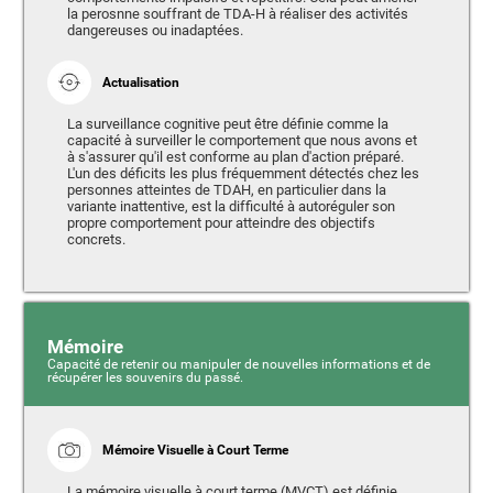
la perosnne souffrant de TDA-H à réaliser des activités
dangereuses ou inadaptées.
Actualisation
La surveillance cognitive peut être définie comme la
capacité à surveiller le comportement que nous avons et
à s'assurer qu'il est conforme au plan d'action préparé.
L'un des déficits les plus fréquemment détectés chez les
personnes atteintes de TDAH, en particulier dans la
variante inattentive, est la difficulté à autoréguler son
propre comportement pour atteindre des objectifs
concrets.
Mémoire
Capacité de retenir ou manipuler de nouvelles informations et de
récupérer les souvenirs du passé.
Mémoire Visuelle à Court Terme
La mémoire visuelle à court terme (MVCT) est définie