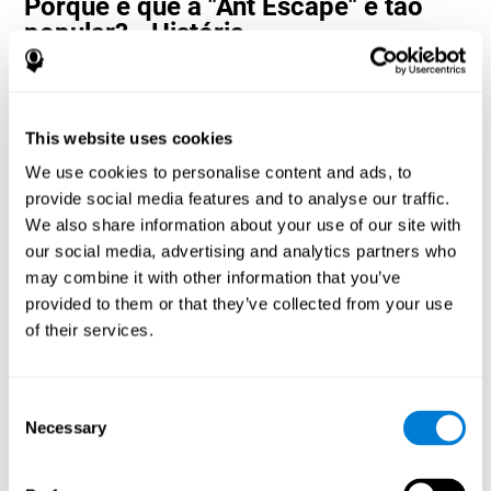
Porque é que a "Ant Escape" é tão
popular? - História
Ant Escape é considerado um jogo de aventura onde o usuário
tem que calcular cada movimento para alcançar o objetivo. Os
neuropsicólogos e designers da CogniFit se inspiraram nos jogos
clássicos da Nintendo para criar este jogo. O usuário tem que
This website uses cookies
pensar diferente e calcular cada movimento o mais rápido
We use cookies to personalise content and ads, to
possível para chegar ao formigueiro. Prepare-se para
experimentar um dos jogos mais divertidos de CogniFit, cheio de
provide social media features and to analyse our traffic.
obstáculos e desafios.
We also share information about your use of our site with
Como é que o jogo mental "Ant
our social media, advertising and analytics partners who
Escape" melhora as minhas
may combine it with other information that you’ve
capacidades cognitivas?
provided to them or that they’ve collected from your use
of their services.
Jogar Ant Escape estimula um padrão de ativação neural
específico. Repetir e treinar consistentemente esse padrão pode
ajudar a criar novas sinapses, reorganizar circuitos neurais e
Consent
recuperar funções cognitivas enfraquecidas ou danificadas.
Necessary
Selection
O jogo Ant Escape ajuda a exercitar estimativa, velocidade de
processamento, monitoramento, inibição e percepção espacial.
Estimular consistentemente essas habilidades pode ajudar a