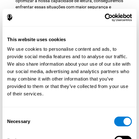
optimizar a nossa capacidade de leitura, conseguiremos
enfrentar essas situações com maior segurança e
confiança.
Como fortalece a função
cognitiva?
This website uses cookies
A estimulação cognitiva corretca tem a capacidade de modificar
We use cookies to personalise content and ads, to
conexões cerebrais mais ou menos específicas para que o nosso
provide social media features and to analyse our traffic.
cérebro se adapte melhor às demandas apresentadas pelas
We also share information about your use of our site with
atividades de estimulação cognitiva. Dessa forma, através de
our social media, advertising and analytics partners who
actividades adequadas, é possível fortalecer as habilidades
cognitivas que mais nos interessam, como as que envolvem a
may combine it with other information that you’ve
compreensão da leitura. Isso é possível graças à
provided to them or that they’ve collected from your use
neuroplasticidade.
of their services.
A Neuroplasticidade, ou plasticidade neuronal, refere-se à
capacidade do nosso cérebro de modificar e optimizar as suas
conexões neuronais para se adaptar ao estímulo que recebe e
Consent
dar uma resposta melhor com menos esforço. Quando a
Necessary
Selection
estimulação que o nosso cérebro recebe visa fortalecer as
capacidades cognitivas relacionadas à compreensão leitora, os
processos envolvidos na leitura são favorecidos. Por isso é