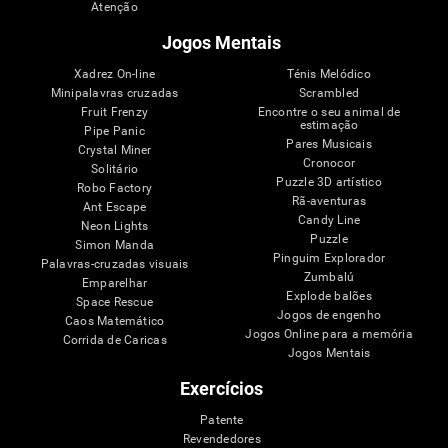
Atenção
Jogos Mentais
Xadrez On-line
Ténis Melódico
Minipalavras cruzadas
Scrambled
Fruit Frenzy
Encontre o seu animal de
estimação
Pipe Panic
Pares Musicais
Crystal Miner
Cronocor
Solitário
Puzzle 3D artístico
Robo Factory
Rã-aventuras
Ant Escape
Candy Line
Neon Lights
Puzzle
Simon Manda
Pinguim Explorador
Palavras-cruzadas visuais
Zumbalú
Emparelhar
Explode balões
Space Rescue
Jogos de engenho
Caos Matemático
Jogos Online para a memória
Corrida de Caricas
Jogos Mentais
Exercícios
Patente
Revendedores