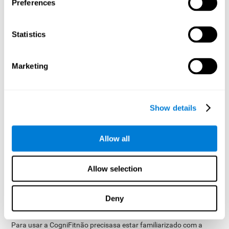
Preferences
importante estimular o nosso cérebro de forma adequada, pois
nos permite aprimorar as nossas habilidades cognitivas
necessárias para uma boa compreensão leitora.
Statistics
O treino de compreensão leitora oferecido pela CogniFit permite
estimular especificamente essas habilidades cognitivas de forma
rigorosa e sistemática, com o objetivo de promover uma leitura
Marketing
eficiente.
Vantagens de usar a CogniFit
Show details
Quando decidimos fortalecer as nossas habilidades cognitivas,
queremos fazê-lo da melhor maneira possível. É por isso que é
importante escolher uma boa ferramenta que atenda às nossas
Allow all
necessidades. A ferramenta de estimulação cognitiva da
CogniFit tem várias vantagens:
Allow selection
Fácil de gerir
O uso da CogniFit é muito conveniente e simples, pois a maioria
dos processos é automatizada. Dessa forma, teremos que nos
Deny
preocupar apenas com o treino e não perderemos tempo em
processos desconfortáveis ​​de preparação ou recolha de dados.
Para usar a CogniFitnão precisasa estar familiarizado com a