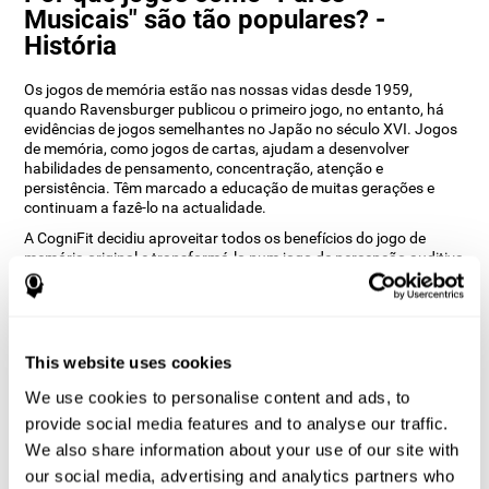
Musicais" são tão populares? -
História
Os jogos de memória estão nas nossas vidas desde 1959,
quando Ravensburger publicou o primeiro jogo, no entanto, há
evidências de jogos semelhantes no Japão no século XVI. Jogos
de memória, como jogos de cartas, ajudam a desenvolver
habilidades de pensamento, concentração, atenção e
persistência. Têm marcado a educação de muitas gerações e
continuam a fazê-lo na actualidade.
A CogniFit decidiu aproveitar todos os benefícios do jogo de
memória original e transformá-lo num jogo de percepção auditiva
como o Pares Musicais. De acordo com os nossos
neuropsicólogos, isto representa não só uma reviravolta
importante, mas ajuda também o utilizador a treinar os seus
ouvidos e as habilidades cognitivas associadas à audição.
This website uses cookies
Como o jogo de cerebral “Pares
Musicais” melhora as minhas
We use cookies to personalise content and ads, to
habilidades cognitivas?
provide social media features and to analyse our traffic.
We also share information about your use of our site with
Ao jogar repetidamente e treinar constantemente jogos como o
our social media, advertising and analytics partners who
Pares Musicais da CogniFit, estimula um padrão de activação