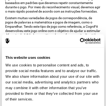
baseados em padrões que devemos repetir constantemente
durante o jogo. Por meio do reconhecimento visual, devemos agir
o mais rápido possível de acordo com as instruções fornecidas.
Existem muitas variedades de jogos de correspondência, de
jogos de palavras a matemática e jogos de imagem, como o
Emparelhar. Tendo este tipo de jogo como referência, a CogniFit
desenvolveu este jogo online com o objetivo de ajudar a estimular
diferentes habilidades cognitivas de uma forma muito divertida.
Como o jogo cerebral “Emparelhar”
melhora as minhas habilidades
cognitivas?
This website uses cookies
Jogar jogos como Emparelhar da CogniFit estimula um padrão
We use cookies to personalise content and ads, to
específico de ativação neural. Repetir e treinar esse padrão de
provide social media features and to analyse our traffic.
forma consistente pode ajudar a criar novas sinapses e ajudar os
circuitos neurais a reorganizar e recuperar funções cognitivas
We also share information about your use of our site with
enfraquecidas ou danificadas.
our social media, advertising and analytics partners who
O jogo Emparelhar ajuda a exercitar a inibição e a percepção
may combine it with other information that you’ve
visual. A estimulação consistente dessas habilidades pode
provided to them or that they’ve collected from your use
ajudar a criar novas sinapses, reorganizar os circuitos neurais e
of their services.
melhorar as funções cognitivas.