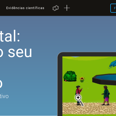
a
Evidências científicas
F
al:
o seu
o
tivo