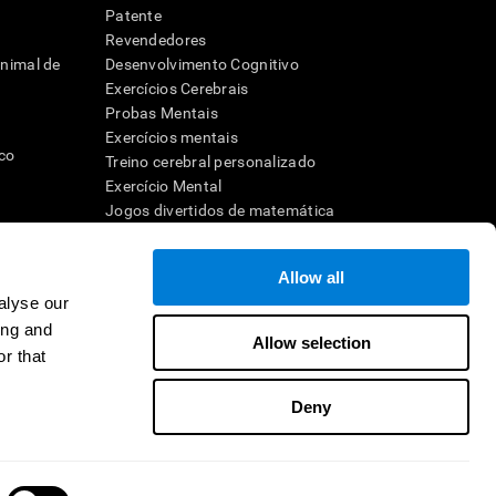
Patente
Revendedores
animal de
Desenvolvimento Cognitivo
Exercícios Cerebrais
Probas Mentais
Exercícios mentais
ico
Treino cerebral personalizado
Exercício Mental
Jogos divertidos de matemática
Compreensão de leitura
dor
Crianças superdotadas
Allow all
Batalhas cerebrais
alyse our
Teste de QI
ho
ing and
Allow selection
ra a memória
r that
Deny
revendedor
Contato
Ajuda