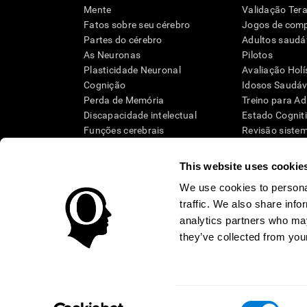
Mente
Validação Tera
Fatos sobre seu cérebro
Jogos de com
Partes do cérebro
Adultos saudá
As Neuronas
Pilotos
Plasticidade Neuronal
Avaliação Holí
Cognição
Idosos Saudáve
Perda de Memória
Treino para Ad
Discapacidade intelectual
Estado Cognit
Funções cerebrais
Revisão siste
Funções Executivas
Taxonomia S
Percepção
This website uses cookie
Atenção
We use cookies to personal
traffic. We also share info
analytics partners who may
they’ve collected from your
Condições de uso
Política de Privacidade
Equipe Direti
Declaração de Acessibilidade
Central de confiança
Consent