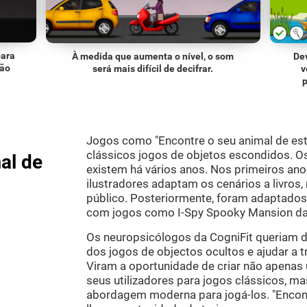
para
À medida que aumenta o nível, o som
De
ção
será mais difícil de decifrar.
v
Jogos como "Encontre o seu animal de es
clássicos jogos de objetos escondidos. O
al de
existem há vários anos. Nos primeiros an
ilustradores adaptam os cenários a livros, 
público. Posteriormente, foram adaptados 
com jogos como I-Spy Spooky Mansion da 
Os neuropsicólogos da CogniFit queriam d
dos jogos de objectos ocultos e ajudar a t
Viram a oportunidade de criar não apenas
seus utilizadores para jogos clássicos, 
abordagem moderna para jogá-los. "Encont