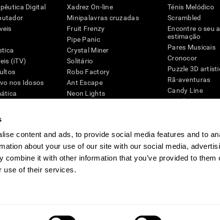
pêutica Digital
Xadrez On-line
Ténis Melódico
putador
Minipalavras cruzadas
Scrambled
veis
Fruit Frenzy
Encontre o seu 
estimação
Pipe Panic
Pares Musicais
stica
Crystal Miner
Cronocor
is (iTV)
Solitário
Puzzle 3D artíst
ultos
Robo Factory
Rã-aventuras
ivo nos Idosos
Ant Escape
Candy Line
mática
Neon Lights
Puzzle
G4D
Simon Manda
Pinguim Explora
Palavras-cruzadas visuais
s
Zumbalú
Emparelhar
Explode balões
ise content and ads, to provide social media features and to an
Space Rescue
Jogos de engen
rmation about your use of our site with our social media, advertis
Caos Matemático
Jogos Online pa
 combine it with other information that you’ve provided to them o
Corrida de Caricas
Jogos Mentais
 use of their services.
va
Sala de imprensa CogniFit
Media Kit
Torne-se um afiliado
Torne-se um 