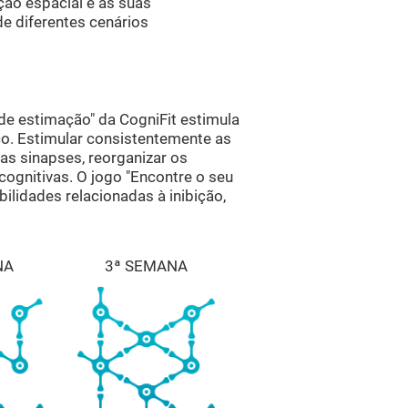
ção espacial e as suas
e diferentes cenários
de estimação" da CogniFit estimula
co. Estimular consistentemente as
as sinapses, reorganizar os
cognitivas. O jogo "Encontre o seu
ilidades relacionadas à inibição,
NA
3ª SEMANA