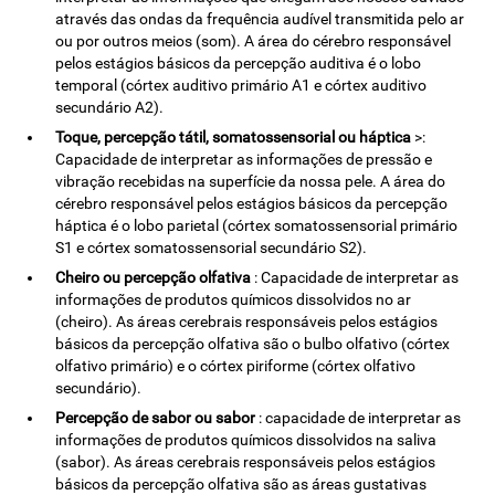
através das ondas da frequência audível transmitida pelo ar
ou por outros meios (som). A área do cérebro responsável
pelos estágios básicos da percepção auditiva é o lobo
temporal (córtex auditivo primário A1 e córtex auditivo
secundário A2).
Toque, percepção tátil, somatossensorial ou háptica
>:
Capacidade de interpretar as informações de pressão e
vibração recebidas na superfície da nossa pele. A área do
cérebro responsável pelos estágios básicos da percepção
háptica é o lobo parietal (córtex somatossensorial primário
S1 e córtex somatossensorial secundário S2).
Cheiro ou percepção olfativa
: Capacidade de interpretar as
informações de produtos químicos dissolvidos no ar
(cheiro). As áreas cerebrais responsáveis ​​pelos estágios
básicos da percepção olfativa são o bulbo olfativo (córtex
olfativo primário) e o córtex piriforme (córtex olfativo
secundário).
Percepção de sabor ou sabor
: capacidade de interpretar as
informações de produtos químicos dissolvidos na saliva
(sabor). As áreas cerebrais responsáveis ​​pelos estágios
básicos da percepção olfativa são as áreas gustativas