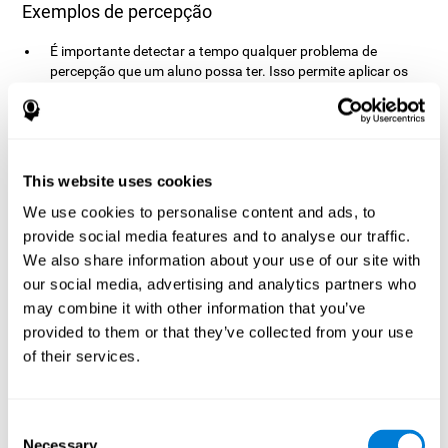
Exemplos de percepção
É importante detectar a tempo qualquer problema de
percepção que um aluno possa ter. Isso permite aplicar os
meios necessários para que não perca audição (o que o
professor diz) e visual (principalmente o texto no quadro e
nos livros).
Uma percepção correcta facilita aos trabalhadores realizar o
seu trabalho com eficiência. Os artistas são um exemplo
This website uses cookies
claro da importância da percepção no mundo profissional,
We use cookies to personalise content and ads, to
mas qualquer trabalho exigirá, em maior ou menor grau:
provide social media features and to analyse our traffic.
varredores, taxistas, designers, polícias, caixas, pedreiros ...
We also share information about your use of our site with
Perceber os estímulos da estrada e os sons do carro é
our social media, advertising and analytics partners who
essencial para uma condução segura.
may combine it with other information that you’ve
Essa capacidade permite desenvolver em torno do ambiente
provided to them or that they’ve collected from your use
e interagir com ele. Fazer as compras, jogar video-jogos,
cozinhar ou encomendar roupas exige que utilizemos os
of their services.
nossos diferentes sentidos.
A Agnosia e outros transtornos associados a
problemas na percepção
Consent
Necessary