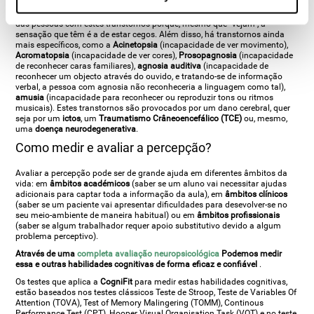
associativa
(podem entender o objecto como um todo, mas não podem
saber de que objecto se trata) É díficil entender a experiência perceptiva
das pessoas com estes transtornos porque, mesmo que "vejam", a
sensação que têm é a de estar cegos. Além disso, há transtornos ainda
mais específicos, como a
Acinetopsia
(incapacidade de ver movimento),
Acromatopsia
(incapacidade de ver cores),
Prosopagnosia
(incapacidade
de reconhecer caras familiares),
agnosia auditiva
(incapacidade de
reconhecer um objecto através do ouvido, e tratando-se de informação
verbal, a pessoa com agnosia não reconheceria a linguagem como tal),
amusia
(incapacidade para reconhecer ou reproduzir tons ou ritmos
musicais). Estes transtornos são provocados por um dano cerebral, quer
seja por um
ictos
, um
Traumatismo Crâneoencefálico (TCE)
ou, mesmo,
uma
doença neurodegenerativa
.
Como medir e avaliar a percepção?
Avaliar a percepção pode ser de grande ajuda em diferentes âmbitos da
vida: em
âmbitos académicos
(saber se um aluno vai necessitar ajudas
adicionais para captar toda a informação da aula), em
âmbitos clínicos
(saber se um paciente vai apresentar dificuldades para desevolver-se no
seu meio-ambiente de maneira habitual) ou em
âmbitos profissionais
(saber se algum trabalhador requer apoio substitutivo devido a algum
problema perceptivo).
Através de uma
completa avaliação neuropsicológica
Podemos medir
essa e outras habilidades cognitivas de forma eficaz e confiável
.
Os testes que aplica a
CogniFit
para medir estas habilidades cognitivas,
estão baseados nos testes clássicos Teste de Stroop, Teste de Variables Of
Attention (TOVA), Test of Memory Malingering (TOMM), Continous
Performance Test (CPT), Hooper Visual Organisation Task (VOT) e no teste