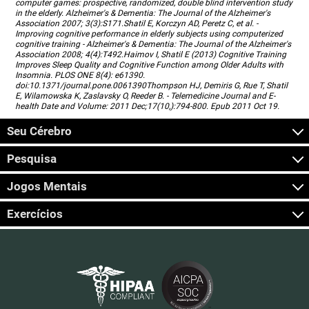
computer games: prospective, randomized, double blind intervention study
in the elderly. Alzheimer's & Dementia: The Journal of the Alzheimer's
Association 2007; 3(3):S171.Shatil E, Korczyn AD, Peretz C, et al. -
Improving cognitive performance in elderly subjects using computerized
cognitive training - Alzheimer's & Dementia: The Journal of the Alzheimer's
Association 2008; 4(4):T492.Haimov I, Shatil E (2013) Cognitive Training
Improves Sleep Quality and Cognitive Function among Older Adults with
Insomnia. PLOS ONE 8(4): e61390.
doi:10.1371/journal.pone.0061390Thompson HJ, Demiris G, Rue T, Shatil
E, Wilamowska K, Zaslavsky O, Reeder B. - Telemedicine Journal and E-
health Date and Volume: 2011 Dec;17(10,):794-800. Epub 2011 Oct 19.
Seu Cérebro
Pesquisa
Jogos Mentais
Exercícios