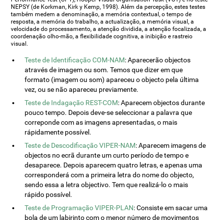
NEPSY (de Korkman, Kirk y Kemp, 1998). Além da percepção, estes testes
também medem a denominação, a memória contextual, o tempo de
resposta, a memória do trabalho, a actualização, a memória visual, a
velocidade do processamento, a atenção dividida, a atenção focalizada, a
coordenação olho-mão, a flexibilidade cognitiva, a inibição e rastreio
visual.
Teste de Identificação COM-NAM
: Aparecerão objectos
através de imagem ou som. Temos que dizer em que
formato (imagem ou som) apareceu o objecto pela última
vez, ou se não apareceu previamente.
Teste de Indagação REST-COM
: Aparecem objectos durante
pouco tempo. Depois deve-se seleccionar a palavra que
correponde com as imagens apresentadas, o mais
rápidamente possível.
Teste de Descodificação VIPER-NAM
: Aparecem imagens de
objectos no ecrã durante um curto período de tempo e
desaparece. Depois aparecem quatro letras, e apenas uma
corresponderá com a primeira letra do nome do objecto,
sendo essa a letra objectivo. Tem que realizá-lo o mais
rápido possível.
Teste de Programação VIPER-PLAN
: Consiste em sacar uma
bola de um labirinto com o menor número de movimentos