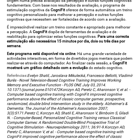
origem numa precisa avaliação da percepção e outras funções cognitivas
fundamentais. Com base nos resultados da avaliação, o programa de
estimulação cognitiva da
CogniFit
oferece de forma automática um treino
cognitivo personalizado para melhorar a percepção e outras funções
cognitivas que necessitem ser fortalecidas de acordo com a avaliação.
É imprescíndivel realizar um treino constante e apropriado para melhorar
a percepção. A
CogniFit
dispõe de ferramentas de avaliação e de
reabilitação para optimizar estas funções cognitivas.
Para uma correcta
estimulação são necessários 15 minutos por dia, dois ou três dias por
semana
.
Este programa está disponível via online
. Há uma grande variedade de
actividades interactivas, em forma de divertidos jogos mentais que podem
realizar-se através do computador. Ao finalizar cada sessão, a
CogniFit
mostrará um gráfico detalhado com a evolução
do estado cognitivo.
Referências:
Evelyn Shatil, Jaroslava Mikulecká, Francesco Bellotti, Vladimír
Burěs - Novel Television-Based Cognitive Training Improves Working
Memory and Executive Function - PLOS ONE July 03, 2014.
10.1371/journal.pone.0101472Korczyn AD, Peretz C, Aharonson V, et al. -
Computer based cognitive training with CogniFit improved cognitive
performance above the effect of classic computer games: prospective,
randomized, double blind intervention study in the elderly. Alzheimer's &
Dementia: The Journal of the Alzheimer's Association 2007;
3(3):S171.Peretz C, Korczyn AD, Shatil E, Aharonson V, Birnboim S, Giladi
N. - Computer-Based, Personalized Cognitive Training versus Classical
Computer Games: A Randomized Double-Blind Prospective Trial of
Cognitive Stimulation - Neuroepidemiology 2011; 36:91-9.Korczyn AD,
Peretz C, Aharonson V, et al. - Computer based cognitive training with
CogniFit improved cognitive performance above the effect of classic