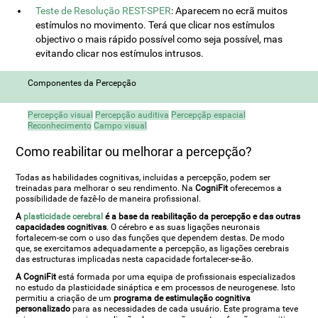
Teste de Resolução REST-SPER
: Aparecem no ecrã muitos
estímulos no movimento. Terá que clicar nos estímulos
objectivo o mais rápido possível como seja possível, mas
evitando clicar nos estímulos intrusos.
Componentes da Percepção
Percepção visual
Percepção auditiva
Percepçãp espacial
Reconhecimento
Campo visual
Como reabilitar ou melhorar a percepção?
Todas as habilidades cognitivas, incluidas a percepção, podem ser
treinadas para melhorar o seu rendimento. Na
CogniFit
oferecemos a
possibilidade de fazê-lo de maneira profissional.
A
plasticidade cerebral
é a base da reabilitação da percepção e das outras
capacidades cognitivas
. O cérebro e as suas ligações neuronais
fortalecem-se com o uso das funções que dependem destas. De modo
que, se exercitamos adequadamente a percepção, as ligações cerebrais
das estructuras implicadas nesta capacidade fortalecer-se-ão.
A CogniFit
está formada por uma equipa de profissionais especializados
no estudo da plasticidade sináptica e em processos de neurogenese. Isto
permitiu a criação de um
programa de estimulação cognitiva
personalizado
para as necessidades de cada usuário. Este programa teve