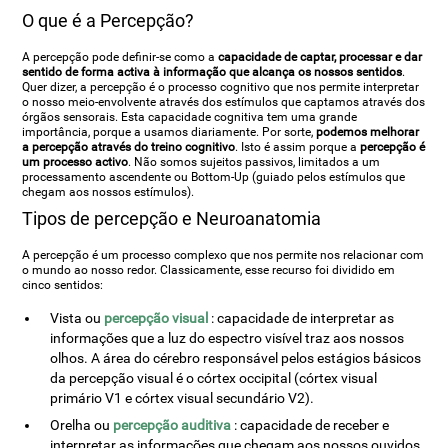
O que é a Percepção?
A percepção pode definir-se como a
capacidade de captar, processar e dar
sentido de forma activa à informação que alcança os nossos sentidos
.
Quer dizer, a percepção é o processo cognitivo que nos permite interpretar
o nosso meio-envolvente através dos estímulos que captamos através dos
órgãos sensorais. Esta capacidade cognitiva tem uma grande
importância, porque a usamos diariamente. Por sorte,
podemos melhorar
a percepção através do treino cognitivo
. Isto é assim porque a
percepção é
um processo activo
. Não somos sujeitos passivos, limitados a um
processamento ascendente ou Bottom-Up (guiado pelos estímulos que
chegam aos nossos estímulos).
Tipos de percepção e Neuroanatomia
A percepção é um processo complexo que nos permite nos relacionar com
o mundo ao nosso redor. Classicamente, esse recurso foi dividido em
cinco sentidos:
Vista ou
percepção visual
: capacidade de interpretar as
informações que a luz do espectro visível traz aos nossos
olhos. A área do cérebro responsável pelos estágios básicos
da percepção visual é o córtex occipital (córtex visual
primário V1 e córtex visual secundário V2).
Orelha ou
percepção auditiva
: capacidade de receber e
interpretar as informações que chegam aos nossos ouvidos