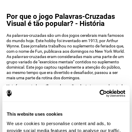
Por que o jogo Palavras-Cruzadas
Visual é tão popular? - História
As palavras-cruzadas são um dos jogos cerebrais mais famosos
do mundo hoje. Este hobby foi inventado em 1913, por Arthur
Wynne. Esse jornalista trabalhou no suplemento de feriados que,
com o nome de Fun, publicava aos domingos no New York World.
As palavras-cruzadas eram consideradas mais uma parte de um
grupo variado de "exercícios mentais" contidos no suplemento
dominical. Este jogo captou rapidamente a atenção do público,
ao mesmo tempo que era divertido e desafiador, passou a ser
mais uma parte da rotina dos domingos.
Hoje foram criadas milhares de versões deste jogo, que depois de
mais de um século, ainda é uma das melhores opções para
estimular a mente. O departamento de design da CogniFit quis
realizar uma versão online que combine imagem e texto, neste
jogo os participantes devem adicionar nas palavras-cruzadas a
palavra inicial do objecto que aparece na imagem à direita do
This website uses cookies
ecrã. O objetivo principal deste jogo é estimular diferentes
habilidades cognitivas de uma forma muito divertida.
We use cookies to personalise content and ads, to
provide social media features and to analyse our traffic.