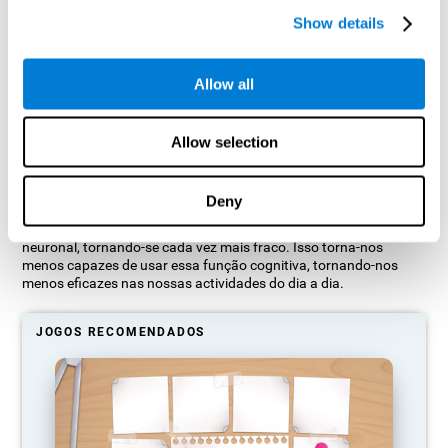
Show details
Projeção gráfica orientativa de redes neuronais após 3 semanas.
Allow all
O que acontece quando eu não treino
as minhas habilidades cognitivas?
Allow selection
O nosso cérebro está desenhado para economizar recursos, por
isso tende a eliminar conexões que não são utilizadas. Dessa
Deny
forma, se uma habilidade cognitiva não for usada normalmente,
o cérebro não fornecerá recursos para esse padrão de activação
neuronal, tornando-se cada vez mais fraco. Isso torna-nos
menos capazes de usar essa função cognitiva, tornando-nos
menos eficazes nas nossas actividades do dia a dia.
JOGOS RECOMENDADOS