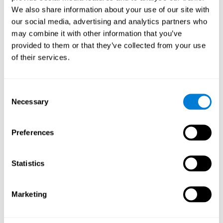
Como o jogo cerebral “Palavras-
We also share information about your use of our site with
cruzadas Visual” melhora as minhas
our social media, advertising and analytics partners who
habilidades cognitivas?
may combine it with other information that you’ve
Jogar jogos como Palavras-cruzadas Visual da CogniFit estimula
provided to them or that they’ve collected from your use
um padrão específico de activação neuronal. Repetir e treinar
of their services.
esse padrão de forma consistente pode ajudar a criar novas
sinapses e ajudar os circuitos neuronais a reorganizar e
recuperar funções cognitivas enfraquecidas ou danificadas.
Consent
O jogo Palavras-cruzadas visual ajuda a exercitar a memória de
Necessary
Selection
trabalho, a nomenclatura e a percepção. A estimulação
consistente dessas habilidades pode ajudar a criar novas
sinapses, reorganizar os circuitos neurais e melhorar as funções
cognitivas.
Preferences
1ª SEMANA
2ª SEMANA
3ª SEMANA
Statistics
Marketing