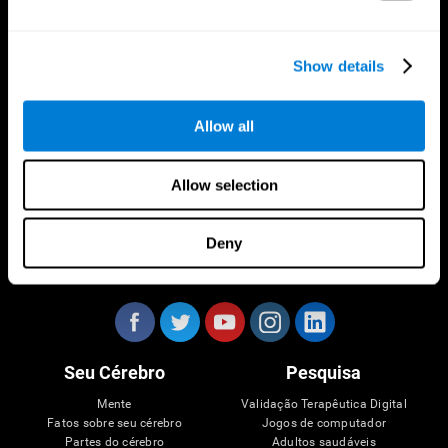
CogniFit Aplicação
Show details
Allow all
Allow selection
Deny
Siga-nos em
Seu Cérebro
Pesquisa
Mente
Validação Terapêutica Digital
Fatos sobre seu cérebro
Jogos de computador
Partes do cérebro
Adultos saudáveis