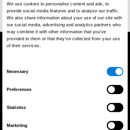
We use cookies to personalise content and ads, to
habilidades cognitivas que nos
permitem conhecer e saudar as
provide social media features and to analyse our traffic.
pessoas que nos rodeiam.
We also share information about your use of our site with
Ler mais...
our social media, advertising and analytics partners who
may combine it with other information that you’ve
provided to them or that they’ve collected from your use
of their services.
Consent
Necessary
Selection
Preferences
Statistics
Marketing