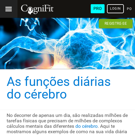
PRO
LOGIN
POR
REGISTRE-SE
As funções diárias
do cérebro
No decorrer de apenas um dia, são realizadas milhões de
tarefas físicas que precisam de milhões de complexos
cálculos mentais das diferentes
do cérebro
. Aqui te
mostramos alguns exemplos de como na sua vida diária