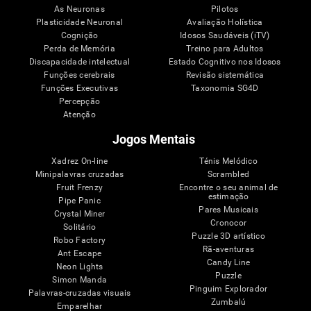
As Neuronas
Pilotos
Plasticidade Neuronal
Avaliação Holística
Cognição
Idosos Saudáveis (iTV)
Perda de Memória
Treino para Adultos
Discapacidade intelectual
Estado Cognitivo nos Idosos
Funções cerebrais
Revisão sistemática
Funções Executivas
Taxonomia SG4D
Percepção
Atenção
Jogos Mentais
Xadrez On-line
Ténis Melódico
Minipalavras cruzadas
Scrambled
Fruit Frenzy
Encontre o seu animal de
estimação
Pipe Panic
Pares Musicais
Crystal Miner
Cronocor
Solitário
Puzzle 3D artístico
Robo Factory
Rã-aventuras
Ant Escape
Candy Line
Neon Lights
Puzzle
Simon Manda
Pinguim Explorador
Palavras-cruzadas visuais
Zumbalú
Emparelhar