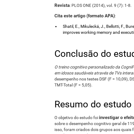
Revista
: PLOS ONE (2014), vol. 9 (7): 1-8.
Cita este artigo (formato APA)
:
Shatil, E., Mikulecká, J., Bellotti, F., B
improves working memory and executive
Conclusão do estu
O treino cognitivo personalizado da CogniF
em idosos saudáveis ​​através de TVs intera
desempenho nos testes DSF (F = 10,09), DSR
TMT-Total (F = 5,05).
Resumo do estudo
investigar o efeit
O objetivo do estudo foi
sobre o desempenho cognitivo geral de 119 
isso, foram criados dois grupos aos quais