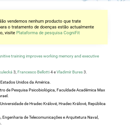
 Não vendemos nenhum producto que trate
para o tratamento de doenças estão actualmente
o, visite
Plataforma de pesquisa CogniFit
gnitive training improves working memory and executive
kulecká
3,
Francesco Bellotti
4 e
Vladimír Bures
3.
, Estados Unidos da América.
ntro de Pesquisa Psicobiológica, Faculdade Acadêmica Max
srael.
 Universidade de Hradec Králové, Hradec Králové, República
ca, Engenharia de Telecomunicações e Arquitetura Naval,
.