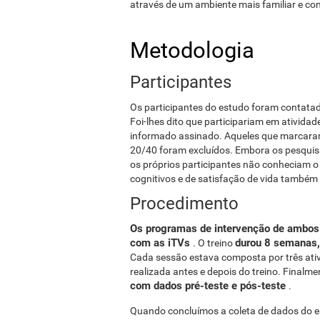
através de um ambiente mais familiar e co
Metodologia
Participantes
Os participantes do estudo foram contatad
Foi-lhes dito que participariam em ativida
informado assinado. Aqueles que marcaram
20/40 foram excluídos. Embora os pesquisa
os próprios participantes não conheciam 
cognitivos e de satisfação de vida també
Procedimento
Os programas de intervenção de ambos
com as iTVs
durou 8 semanas,
. O treino
Cada sessão estava composta por três ativi
realizada antes e depois do treino. Finalm
com dados pré-teste e pós-teste
.
Quando concluímos a coleta de dados do e