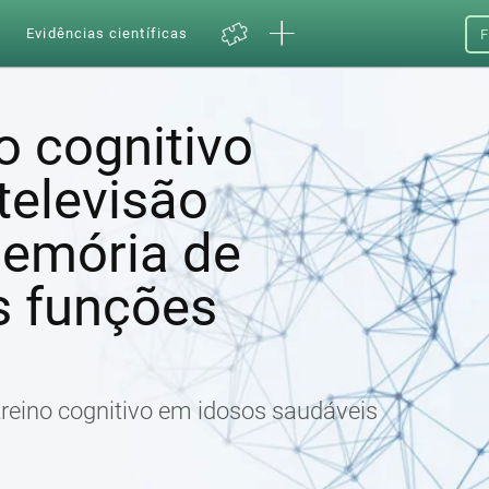
a
Evidências científicas
F
o cognitivo
televisão
emória de
s funções
treino cognitivo em idosos saudáveis ​​