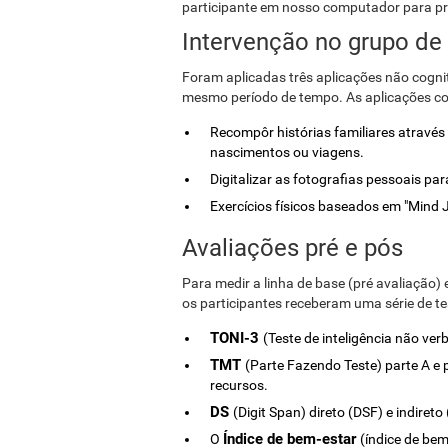
participante em nosso computador para pr
Intervenção no grupo de 
Foram aplicadas três aplicações não cognit
mesmo período de tempo. As aplicações co
Recompôr histórias familiares atravé
nascimentos ou viagens.
Digitalizar as fotografias pessoais pa
Exercícios físicos baseados em "Mind 
Avaliações pré e pós
Para medir a linha de base (pré avaliação) 
os participantes receberam uma série de te
TONI-3
(Teste de inteligência não verb
TMT
(Parte Fazendo Teste) parte A e 
recursos.
DS
(Digit Span) direto (DSF) e indire
Índice de bem-estar
O
(índice de be