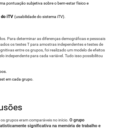
uma pontuação subjetiva sobre o bem-estar físico e
o do iTV
(usabilidade do sistema iTV).
dos. Para determinar as diferenças demográficas e pessoais
icados os testes T para amostras independentes e testes de
nitivas entre os grupos, foi realizado um modelo de efeitos
o independente para cada variável. Tudo isso possibilitou
upos.
test em cada grupo.
lusões
O grupo
os grupos eram comparáveis ​​no início.
tisticamente significativa na memória de trabalho e