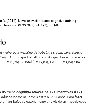
ures, V. (2014). Novel television-based cognitive training
 function. PLOS ONE, vol. 9 (7), pp.1-8.
do
it melhorou a memória de trabalho e o controle executivo
tivas
. O grupo que trabalhou com CogniFit mostrou melhor
 (F = 10,26), DSTotal (F = 14,83), TMT-B (F = 4,53) e no
o do treino cognitivo através de TVs interativas (iTV)
adultos idosos saudáveis ​​entre 60 e 87 anos. Para fazer
 foram atribuídos aleatoriamente através de um modelo cego