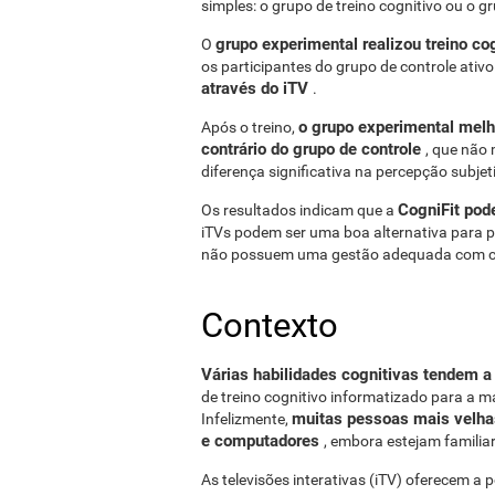
simples: o grupo de treino cognitivo ou o gr
grupo experimental realizou treino co
O
os participantes do grupo de controle ativ
através do iTV
.
o grupo experimental melh
Após o treino,
contrário do grupo de controle
, que não
diferença significativa na percepção subjet
CogniFit pod
Os resultados indicam que a
iTVs podem ser uma boa alternativa para
não possuem uma gestão adequada com 
Contexto
Várias habilidades cognitivas tendem a
de treino cognitivo informatizado para a 
muitas pessoas mais velhas
Infelizmente,
e computadores
, embora estejam familia
As televisões interativas (iTV) oferecem a p