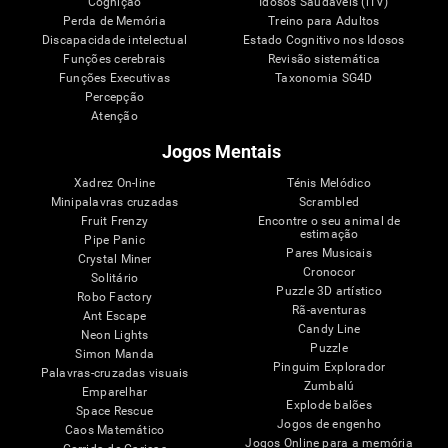
Cognição
Idosos Saudáveis (iTV)
Perda de Memória
Treino para Adultos
Discapacidade intelectual
Estado Cognitivo nos Idosos
Funções cerebrais
Revisão sistemática
Funções Executivas
Taxonomia SG4D
Percepção
Atenção
Jogos Mentais
Xadrez On-line
Ténis Melódico
Minipalavras cruzadas
Scrambled
Fruit Frenzy
Encontre o seu animal de
estimação
Pipe Panic
Pares Musicais
Crystal Miner
Cronocor
Solitário
Puzzle 3D artístico
Robo Factory
Rã-aventuras
Ant Escape
Candy Line
Neon Lights
Puzzle
Simon Manda
Pinguim Explorador
Palavras-cruzadas visuais
Zumbalú
Emparelhar
Explode balões
Space Rescue
Jogos de engenho
Caos Matemático
Jogos Online para a memória