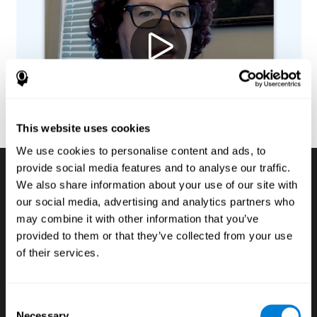
This website uses cookies
We use cookies to personalise content and ads, to
provide social media features and to analyse our traffic.
We also share information about your use of our site with
Testes de avaliações
our social media, advertising and analytics partners who
may combine it with other information that you’ve
cognitivas digitais
provided to them or that they’ve collected from your use
of their services.
Se queremos desenvolver ao máximo o potencial
dos alunos, é fundamental conhecer quais são as
habilidades cognitivas que apresentam as
Consent
debilidades e fortalezas, a sua implicação nas
Necessary