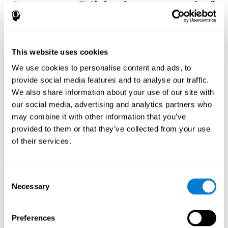
O que torna “Mini palavras cruzadas”
tão popular? - História
Jogos de nomeação e memória de trabalho, como "Mini palavras
cruzadas", ajudam os usuários a gerenciar seus recursos
This website uses cookies
cognitivos para otimizar seu desempenho. Isso os ajuda a traçar
metas cada vez mais complexas que exigirão maior destreza das
We use cookies to personalise content and ads, to
habilidades cognitivas envolvidas, ajudando a estimulá-los.
provide social media features and to analyse our traffic.
Como o jogo mental “Mini palavras
We also share information about your use of our site with
cruzadas” melhora minhas
our social media, advertising and analytics partners who
habilidades cognitivas?
may combine it with other information that you’ve
provided to them or that they’ve collected from your use
Jogar "Mini palavras cruzadas" estimula um padrão de ativação
of their services.
neural específico. Repetir e treinar consistentemente esse padrão
pode ajudar a otimizar as conexões neurais e ajudar os circuitos
neurais a se reorganizar e recuperar funções cognitivas
enfraquecidas ou danificadas.
Consent
Necessary
"Mini palavras cruzadas" ajuda a exercitar a nomeação, a
Selection
percepção espacial e a memória de trabalho. Estimular
consistentemente essas habilidades pode ajudar a criar novas
sinapses e melhorar as funções cognitivas.
Preferences