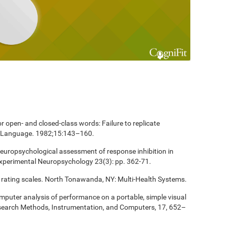
 open- and closed-class words: Failure to replicate
and Language. 1982;15:143–160.
europsychological assessment of response inhibition in
Experimental Neuropsychology 23(3): pp. 362-71.
 rating scales. North Tonawanda, NY: Multi-Health Systems.
computer analysis of performance on a portable, simple visual
esearch Methods, Instrumentation, and Computers, 17, 652–