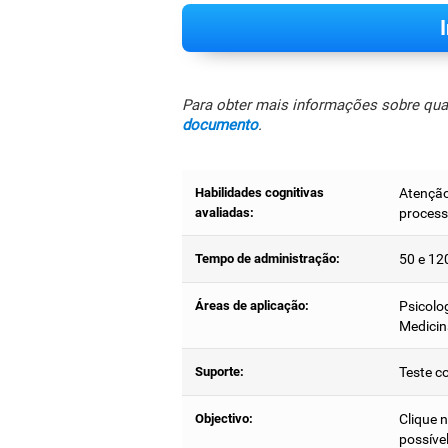
Para obter mais informações sobre quais
documento
.
Habilidades cognitivas
Atenção 
avaliadas:
process
Tempo de administração:
50 e 12
Áreas de aplicação:
Psicolog
Medicin
Suporte:
Teste c
Objectivo:
Clique 
possível