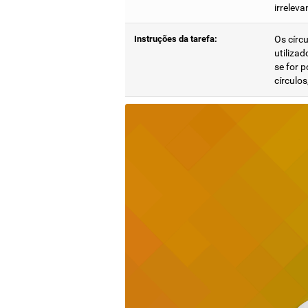
irrelev
Instruções da tarefa:
Os círc
utilizad
se for 
círculos