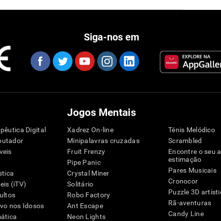
Siga-nos em
Jogos Mentais
pêutica Digital
Xadrez On-line
Ténis Melódico
putador
Minipalavras cruzadas
Scrambled
veis
Fruit Frenzy
Encontre o seu 
estimação
Pipe Panic
Pares Musicais
stica
Crystal Miner
Cronocor
is (iTV)
Solitário
Puzzle 3D artíst
ultos
Robo Factory
Rã-aventuras
ivo nos Idosos
Ant Escape
Candy Line
mática
Neon Lights