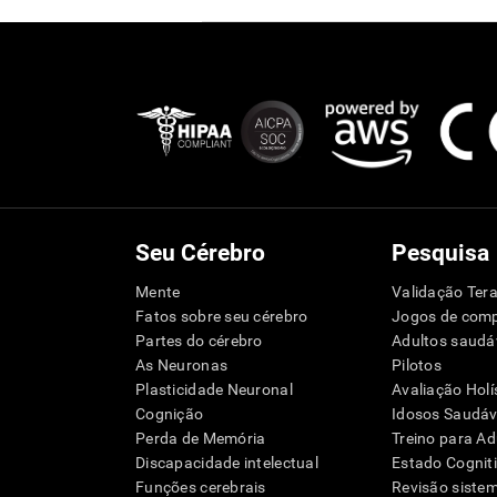
Seu Cérebro
Pesquisa
Mente
Validação Tera
Fatos sobre seu cérebro
Jogos de com
Partes do cérebro
Adultos saudá
As Neuronas
Pilotos
Plasticidade Neuronal
Avaliação Holí
Cognição
Idosos Saudáve
Perda de Memória
Treino para Ad
Discapacidade intelectual
Estado Cognit
Funções cerebrais
Revisão siste