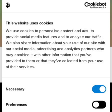
This website uses cookies
We use cookies to personalise content and ads, to
provide social media features and to analyse our traffic.
We also share information about your use of our site with
our social media, advertising and analytics partners who
Referências
may combine it with other information that you’ve
provided to them or that they’ve collected from your use
Whiteside, A. (2002) A synopsis of the Vienna Test System: A
computer aided psychological diagnosis. JOPED, 5 (1), 41–50.
of their services.
Consent
Necessary
Selection
Preferences