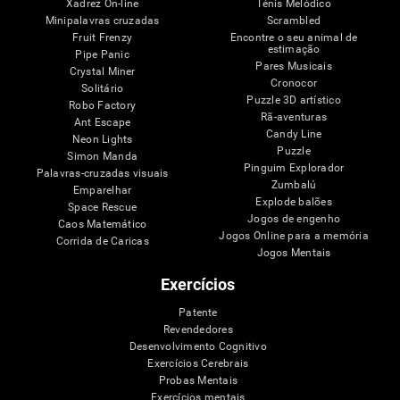
Xadrez On-line
Ténis Melódico
Minipalavras cruzadas
Scrambled
Fruit Frenzy
Encontre o seu animal de
estimação
Pipe Panic
Pares Musicais
Crystal Miner
Cronocor
Solitário
Puzzle 3D artístico
Robo Factory
Rã-aventuras
Ant Escape
Candy Line
Neon Lights
Puzzle
Simon Manda
Pinguim Explorador
Palavras-cruzadas visuais
Zumbalú
Emparelhar
Explode balões
Space Rescue
Jogos de engenho
Caos Matemático
Jogos Online para a memória
Corrida de Caricas
Jogos Mentais
Exercícios
Patente
Revendedores
Desenvolvimento Cognitivo
Exercícios Cerebrais
Probas Mentais
Exercícios mentais