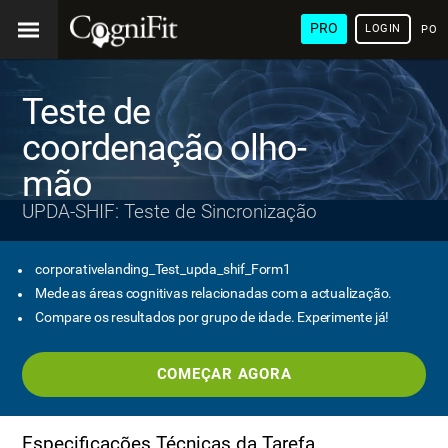
PRO
LOGIN
POR
Teste de
coordenação olho-
mão
UPDA-SHIF: Teste de Sincronização
corporativelanding_Test_upda_shif_Form1
Mede as áreas cognitivas relacionadas com a actualização.
Compare os resultados por grupo de idade. Experimente já!
COMEÇAR AGORA
Especificações Técnicas da Tarefa