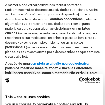
A memória não verbal permite-nos realizar correcta e
rapidamente muitas das nossas actividades quotidianas. Assim,
avaliar a memória não verbal pode ser de grande ajuda em
âmbitos académicos
diferentes âmbitos da vida: em
(saber se
algum aluno vai apresentar dificuldades para reter alguma
âmbitos
matéria ou para superar algumas disciplinas), em
clínicos
(saber se um paciente vai apresentar dificuldades para
reconhecer a sua medicação, reconhecer pessoas familiares ou
âmbitos
desenvolver-se no seu meio-ambiente) ou em
profissionais
(saber se um arquitecto vai manusear bem os
planos, ou se um camionista pode desempenhar adequadamente
o seu trabalho).
Através de uma
completa avaliação neuropsicológica
podemos medir de maneira eficaz e fiável as diferentes
habilidades cognitivas, como a memória não verbal
. O teste
CogniFit
que oferece a
para avaliar a memória não verbal está
baseada nos testes clássicos NEPSY e Test of Memory
Malingering (TOMM). Além da memória não verbal, o teste
também mede o tempo de resposta, a memória do trabalho, a
percepção visual, a denominação, a memória contextual, a
This website uses cookies
monitorização, a memória visual, o reconhecimento e a
We use cookies to personalise content and ads, to