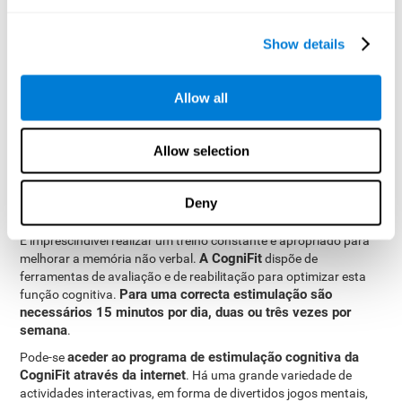
estructuras implicadas nesta capacidade serão fortalecidas.
A CogniFit
está formada por uma equipa de profissionais
Show details
especializados no estudo da plasticidade sináptica e em
processos de neurogénese. Isto permitiu a criação de um
programa de estimulação cognitiva personalizado
para as
Allow all
necessidades de cada usuário. Este programa teve origem numa
precisa avaliação da memória não verbal e noutras funções
cognitivas fundamentais. Com base nos resultados da avaliação,
Allow selection
CogniFit
o programa de estimulação cognitiva da
oferece de
forma automática um treino cognitivo personalizado para
fortalecer a memória não verbal e outras funções cognitivas que
Deny
se considerem necessárias para a avaliação.
É imprescindível realizar um treino constante e apropriado para
A CogniFit
melhorar a memória não verbal.
dispõe de
ferramentas de avaliação e de reabilitação para optimizar esta
Para uma correcta estimulação são
função cognitiva.
necessários 15 minutos por dia, duas ou três vezes por
semana
.
aceder ao programa de estimulação cognitiva da
Pode-se
CogniFit através da internet
. Há uma grande variedade de
actividades interactivas, em forma de divertidos jogos mentais,