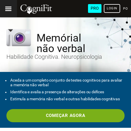
PRO
LOGIN
POR
Memórial
não verbal
Habilidade Cognitiva. Neuropsicologia
Aceda a um completo conjunto de testes cognitivos para avaliar
a memória não verbal
Identifica e avalia a presença de alterações ou défices
Estimula a memória não verbal e outras habilidades cognitivas
COMEÇAR AGORA