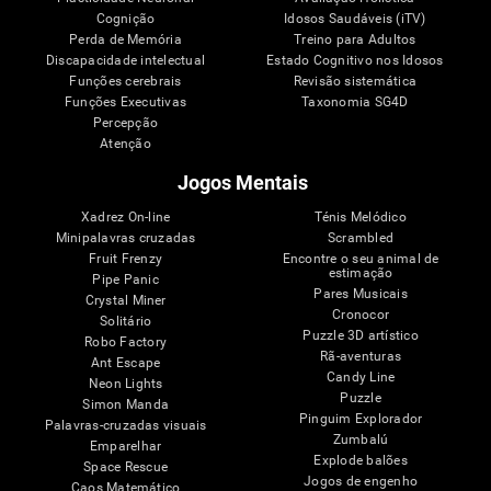
Cognição
Idosos Saudáveis (iTV)
Perda de Memória
Treino para Adultos
Discapacidade intelectual
Estado Cognitivo nos Idosos
Funções cerebrais
Revisão sistemática
Funções Executivas
Taxonomia SG4D
Percepção
Atenção
Jogos Mentais
Xadrez On-line
Ténis Melódico
Minipalavras cruzadas
Scrambled
Fruit Frenzy
Encontre o seu animal de
estimação
Pipe Panic
Pares Musicais
Crystal Miner
Cronocor
Solitário
Puzzle 3D artístico
Robo Factory
Rã-aventuras
Ant Escape
Candy Line
Neon Lights
Puzzle
Simon Manda
Pinguim Explorador
Palavras-cruzadas visuais
Zumbalú
Emparelhar
Explode balões
Space Rescue
Jogos de engenho
Caos Matemático