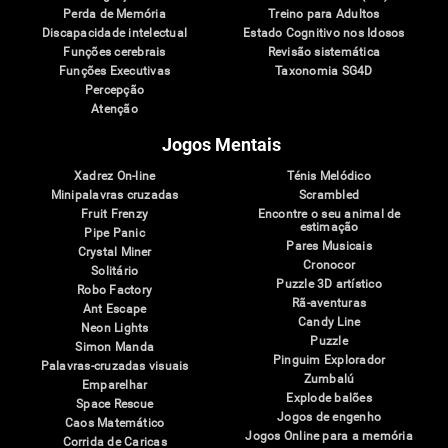
Perda de Memória
Treino para Adultos
Discapacidade intelectual
Estado Cognitivo nos Idosos
Funções cerebrais
Revisão sistemática
Funções Executivas
Taxonomia SG4D
Percepção
Atenção
Jogos Mentais
Xadrez On-line
Ténis Melódico
Minipalavras cruzadas
Scrambled
Fruit Frenzy
Encontre o seu animal de
estimação
Pipe Panic
Pares Musicais
Crystal Miner
Cronocor
Solitário
Puzzle 3D artístico
Robo Factory
Rã-aventuras
Ant Escape
Candy Line
Neon Lights
Puzzle
Simon Manda
Pinguim Explorador
Palavras-cruzadas visuais
Zumbalú
Emparelhar
Explode balões
Space Rescue
Jogos de engenho
Caos Matemático
Jogos Online para a memória
Corrida de Caricas