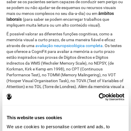
saber se os pacientes seriam capazes de conduzir sem perigo ou
se podem ou não ajudar-se de esquemas ou recursos visuais
âmbitos
mais ou menos complexos no seu dia-a-dia) ou em
laborais
(para saber se podem encarregar trabalhos que
impliquem muita leitura ou um alto conteúdo visual).
É possível valorar as diferentes funções cognitivas, como a
memória visual a curto prazo, de uma maneira fiável e eficaz
através de uma
avaliação neuropsicológica completa
. Os testes
que oferece a CogniFit para avaliar a memória a curto prazo
estão inspirados nas provas de Dígitos directos e Dígitos
indirectos da WMS (Wechsler Memory Scale), no NEPSY, (de
Korkman, Kirk e Kemp em 1998), no CPT (Continuous
Performance Test), no TOMM (Memory Malingering), no VOT
(Hooper Visual Organisation Task), no TOVA (Test of Variables of
Attention) e no TOL (Torre de Londres). Além da memória visual a
curto prazo, estes testes também medem a memória a curto
prazo, o tempo de resposta, a memória operativa ou do trabalho,
o rastreio visual, a percepção espacial, a planificação, a memória
contextual, a flexibilidade cognitiva, a denominação, o
reconhecimento e a velocidade de processamento.
This website uses cookies
Teste de Identificação COM-NAM
: Serão apresentados
We use cookies to personalise content and ads, to