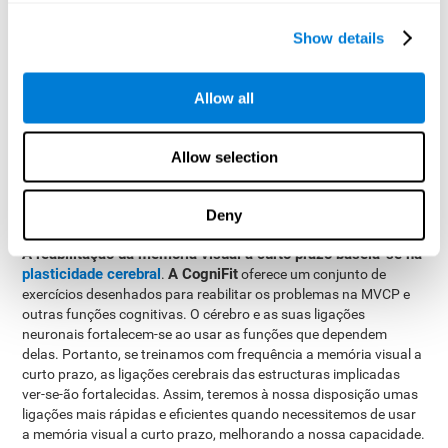
objectos que apareçam na imagem. Esgotado o tempo, a
imagem desaparecerá e aparecerão diferentes opções, entre
Show details
as quais o usuário deve detectar a correcta.
Allow all
Como reabilitar ou melhorar a
memória visual a curto prazo?
Allow selection
CogniFit
Na
oferecemos a possibilidade de treinar de maneira
profissional a memória visual a curto prazo, junto com o resto
Deny
das habilidades cognitivas.
A reabilitação da memória visual a curto prazo baseia-se na
plasticidade cerebral
A CogniFit
.
oferece um conjunto de
exercícios desenhados para reabilitar os problemas na MVCP e
outras funções cognitivas. O cérebro e as suas ligações
neuronais fortalecem-se ao usar as funções que dependem
delas. Portanto, se treinamos com frequência a memória visual a
curto prazo, as ligações cerebrais das estructuras implicadas
ver-se-ão fortalecidas. Assim, teremos à nossa disposição umas
ligações mais rápidas e eficientes quando necessitemos de usar
a memória visual a curto prazo, melhorando a nossa capacidade.