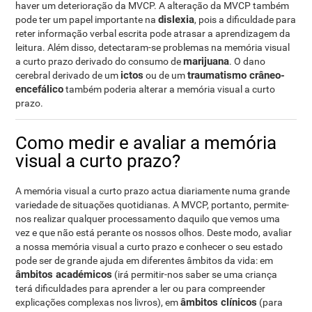
haver um deterioração da MVCP. A alteração da MVCP também
dislexia
pode ter um papel importante na
, pois a dificuldade para
reter informação verbal escrita pode atrasar a aprendizagem da
leitura. Além disso, detectaram-se problemas na memória visual
marijuana
a curto prazo derivado do consumo de
. O dano
ictos
traumatismo crâneo-
cerebral derivado de um
ou de um
encefálico
também poderia alterar a memória visual a curto
prazo.
Como medir e avaliar a memória
visual a curto prazo?
A memória visual a curto prazo actua diariamente numa grande
variedade de situações quotidianas. A MVCP, portanto, permite-
nos realizar qualquer processamento daquilo que vemos uma
vez e que não está perante os nossos olhos. Deste modo, avaliar
a nossa memória visual a curto prazo e conhecer o seu estado
pode ser de grande ajuda em diferentes âmbitos da vida: em
âmbitos académicos
(irá permitir-nos saber se uma criança
terá dificuldades para aprender a ler ou para compreender
âmbitos clínicos
explicações complexas nos livros), em
(para