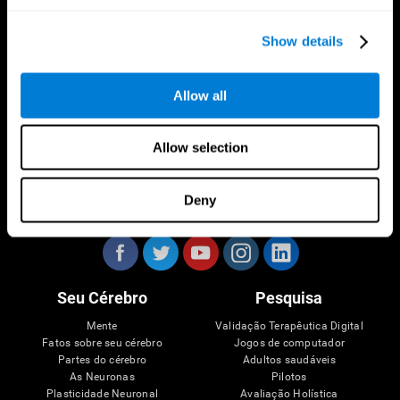
CogniFit Aplicação
Show details
Allow all
Allow selection
Deny
Siga-nos em
Seu Cérebro
Pesquisa
Mente
Validação Terapêutica Digital
Fatos sobre seu cérebro
Jogos de computador
Partes do cérebro
Adultos saudáveis
As Neuronas
Pilotos
Plasticidade Neuronal
Avaliação Holística