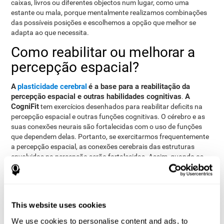
caixas, livros ou diferentes objectos num lugar, como uma
estante ou mala, porque mentalmente realizamos combinações
das possíveis posições e escolhemos a opção que melhor se
adapta ao que necessita.
Como reabilitar ou melhorar a
percepção espacial?
A
plasticidade cerebral
é a base para a reabilitação da
percepção espacial e outras habilidades cognitivas
A
.
CogniFit
tem exercícios desenhados para reabilitar deficits na
percepção espacial e outras funções cognitivas. O cérebro e as
suas conexões neurais são fortalecidas com o uso de funções
que dependem delas. Portanto, se exercitarmos frequentemente
a percepção espacial, as conexões cerebrais das estruturas
envolvidas na percepção serão fortalecidas. Assim, quando os
nossos olhos enviam informações espaciais ao cérebro e este as
processa, as conexões serão mais rápidas e eficientes,
melhorando a nossa percepção espacial.
This website uses cookies
Shatil E, Korczyn dC, Peretz C, et al. - Mejorar el rendimiento
We use cookies to personalise content and ads, to