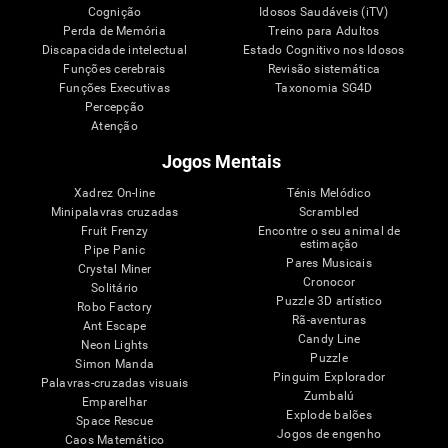
Cognição
Idosos Saudáveis (iTV)
Perda de Memória
Treino para Adultos
Discapacidade intelectual
Estado Cognitivo nos Idosos
Funções cerebrais
Revisão sistemática
Funções Executivas
Taxonomia SG4D
Percepção
Atenção
Jogos Mentais
Xadrez On-line
Ténis Melódico
Minipalavras cruzadas
Scrambled
Fruit Frenzy
Encontre o seu animal de
estimação
Pipe Panic
Pares Musicais
Crystal Miner
Cronocor
Solitário
Puzzle 3D artístico
Robo Factory
Rã-aventuras
Ant Escape
Candy Line
Neon Lights
Puzzle
Simon Manda
Pinguim Explorador
Palavras-cruzadas visuais
Zumbalú
Emparelhar
Explode balões
Space Rescue
Jogos de engenho
Caos Matemático