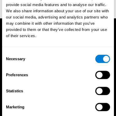
cognitivo en pacientes ancianos con entrenamiento cognitivo
provide social media features and to analyse our traffic.
computarizado - El Alzheimer y a Demencia: El diario de la
We also share information about your use of our site with
Asociación de Alzheimer de 2008, cuatro (4): T492.
our social media, advertising and analytics partners who
may combine it with other information that you’ve
provided to them or that they’ve collected from your use
of their services.
Consent
Necessary
Selection
Preferences
Statistics
Marketing