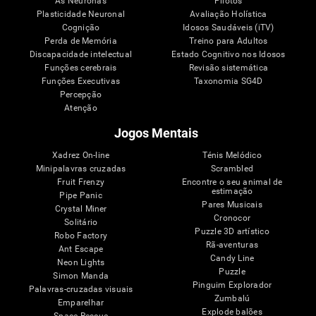
As Neuronas
Pilotos
Plasticidade Neuronal
Avaliação Holística
Cognição
Idosos Saudáveis (iTV)
Perda de Memória
Treino para Adultos
Discapacidade intelectual
Estado Cognitivo nos Idosos
Funções cerebrais
Revisão sistemática
Funções Executivas
Taxonomia SG4D
Percepção
Atenção
Jogos Mentais
Xadrez On-line
Ténis Melódico
Minipalavras cruzadas
Scrambled
Fruit Frenzy
Encontre o seu animal de
estimação
Pipe Panic
Pares Musicais
Crystal Miner
Cronocor
Solitário
Puzzle 3D artístico
Robo Factory
Rã-aventuras
Ant Escape
Candy Line
Neon Lights
Puzzle
Simon Manda
Pinguim Explorador
Palavras-cruzadas visuais
Zumbalú
Emparelhar
Explode balões
Space Rescue