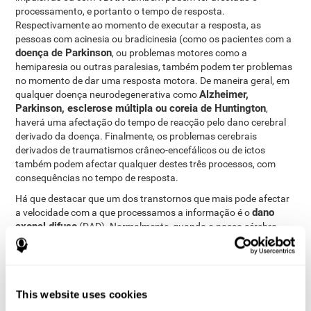
processamento, e portanto o tempo de resposta.
Respectivamente ao momento de executar a resposta, as
pessoas com acinesia ou bradicinesia (como os pacientes com a
doença de Parkinson
, ou problemas motores como a
hemiparesia ou outras paralesias, também podem ter problemas
no momento de dar uma resposta motora. De maneira geral, em
Alzheimer,
qualquer doença neurodegenerativa como
Parkinson, esclerose múltipla ou coreia de Huntington
,
haverá uma afectação do tempo de reacção pelo dano cerebral
derivado da doença. Finalmente, os problemas cerebrais
derivados de traumatismos crâneo-encefálicos ou de ictos
também podem afectar qualquer destes três processos, com
consequências no tempo de resposta.
Há que destacar que um dos transtornos que mais pode afectar
dano
a velocidade com a que processamos a informação é o
axonal difuso
(DAD). Normalmente, quando o nosso cérebro
sofre uma contusão (pode ter origem num golpe na cabeça ou
por uma travagem com o carro, por exemplo), as suas ligações
podem ser afectadas. O movimento que se produz no cérebro
tem como consequência a rotura ou entorse dos axões (uma
This website uses cookies
parte do neuróneo que permite contactar com outros neuróneos,
a substância branca do cérebro). Este dano não se produz numa