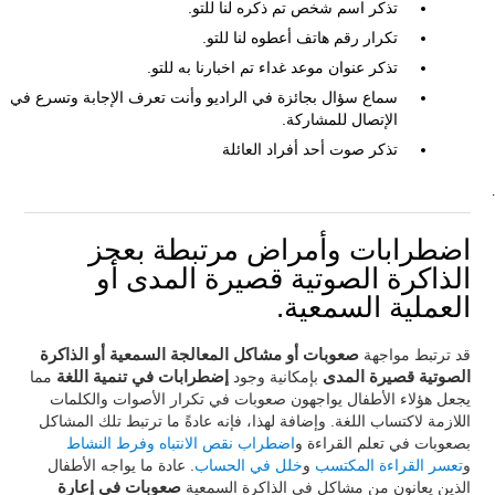
تذكر اسم شخص تم ذكره لنا للتو.
تكرار رقم هاتف أعطوه لنا للتو.
تذكر عنوان موعد غداء تم اخبارنا به للتو.
سماع سؤال بجائزة في الراديو وأنت تعرف الإجابة وتسرع في
الإتصال للمشاركة.
تذكر صوت أحد أفراد العائلة
.
اضطرابات وأمراض مرتبطة بعجز
الذاكرة الصوتية قصيرة المدى أو
العملية السمعية.
قد ترتبط مواجهة
صعوبات أو مشاكل المعالجة السمعية أو الذاكرة
الصوتية قصيرة المدى
بإمكانية وجود
إضطرابات في تنمية اللغة
مما
يجعل هؤلاء الأطفال يواجهون صعوبات في تكرار الأصوات والكلمات
اللازمة لاكتساب اللغة. وإضافة لهذا، فإنه عادةً ما ترتبط تلك المشاكل
بصعوبات في تعلم القراءة و
اضطراب نقص الانتباه وفرط النشاط
و
تعسر القراءة المكتسب
و
خلل في الحساب
. عادة ما يواجه الأطفال
الذين يعانون من مشاكل في الذاكرة السمعية
صعوبات في إعارة