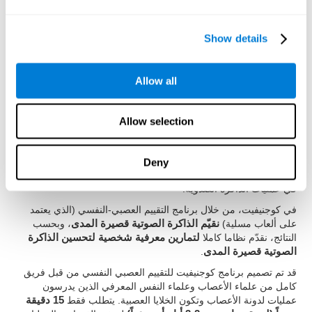
وزمن الكمون والذاكرة العاملة وسرعة المعالجة.
Show details
هل من الممكن تحسين الذاكرة
الصوتية قصيرة المدى؟
Allow all
بالطبع نعم، فإن العامل الرئيسي في تحسن الذاكرة الصوتية قصيرة
المدى يكمن فى
تحسين القدرة على الاحتفاظ والتخزين
مما يجعلها
Allow selection
بهذه الطريقة أكثر فعالية.
هناك في كوجنيفيت
تمارين لتنبيه وتدريب الذاكرة الصوتية قصيرة
المدى
. قد علّمنا العلم العصبي ودراسة
اللدونة الدماغية
أنّنا كلما
Deny
نستخدم دائرة عصبية، يتم تقويتها وهو يطبّق على الدوائر التي تتدخّل
في عمليات الذاكرة الصدوية.
في كوجنيفيت، من خلال برنامج التقييم العصبي-النفسي (الذي يعتمد
على ألعاب مسلية)
نقيّم الذاكرة الصوتية قصيرة المدى
، وبحسب
النتائج، نقدّم نظاما كاملا
لتمارين معرفية شخصية لتحسين الذاكرة
الصوتية قصيرة المدى
.
قد تم تصميم برنامج كوجنيفيت للتقييم العصبي النفسي من قبل فريق
كامل من علماء الأعصاب وعلماء النفس المعرفي الذين يدرسون
عمليات لدونة الأعصاب وتكون الخلايا العصبية. يتطلب فقط
15 دقيقة