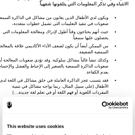
الانتباه وفي تذكر المعلومات التي يتلقونها شفهياً
.
ويكون لدي الأطفال الذين يعانون من مشاكل في الذاكرة السمعي
صعوبات في تنفيذ التعليمات التى تشمل خطوات متعددة،
حيث أنهم يحتاجون وقتاً أطول لإدراك ومعالجة المعلومات التي
يحصلون عليها سمعياً.
من الممكن أيضاً أن يكون لضعف الأداء الأكاديمي علاقة بالمعالج
السمعية الضعيفة.
وكذلك تنشأ غالباً مشاكل سلوكية. وقد تؤدي صعوبات المعالجة أو
صعوبات الذاكرة السمعية بالصغير إلى الإحباط والفشل والإحس
بعدم الكفاءة.
فقد يتسبب عجز الذاكرة العاملة في خلق مشاكل في اللغة لدى
الأطفال (على سبيل المثال، ربما يواجه مشاكل في تنمية
المفردات اللغوية أو فهم اللغة أو في تعلم لغة جديدة,...)
مشاكل إملائية في تهجئة كلمة أو فهم ما يقرأ،....إلخ.
عند البالغين
, فإننا قد نجد مشاكل الذاكرة الصوتية قصيرة المدى عند
هؤلاء الأشخاص الذين ربما عانوا من
إصابات دماغية
أو صدمات في
الجمجمة أدت إلى إصابات في قشرة الفص الجبهي الظهري الجانبي و
This website uses cookies
القشرة الصدغية الجدارية.