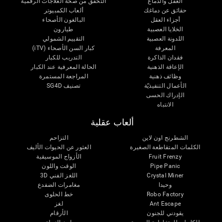
العقل والدماغ
التحقق من صحة العلاجات الرقمية
حقائق عن دماغك
ألعاب الكمبيوتر
أجزاء العقل
البالغون الأصحاء
الخلايا العصبية
طيارون
اللدونة العصبية
التقييم الشمولي
المعرفة
كبار السن الأصحاء (iTV)
فقدان الذاكرة
التدريب للكبار
الإعاقة الذهنية
الحالة المعرفية عند الكبار
وظائف ذهنية
المراجعة المستمرة
الأعمال التنفيذيّة
تصنيف SG4D
الإدراك الحسى
الانتباه
ألعاب عقلية
الشطرنج اون لاين
التزاحم
الكلمات المتقاطعة الصغيرة
العثور عن الحيوات الأليف
Fruit Frenzy
الأزواج الموسيقية
Pipe Panic
الوقت واللون
Crystal Miner
اللغز الفني 3D
وحيدا
مغامرات الضفدع
Robo Factory
خط الحلوى
Ant Escape
لغز
يقودني للجنون
الأرقام