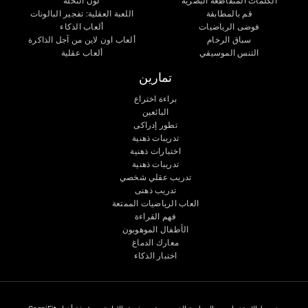
الكلمات المتقاطعة البصرية
لون النحلة
قم بالمطابقة
اللعبة العقلية: تفجير البالونات
فوضى الرياضيات
ألعاب الذكاء
سباق الرخام
ألعاب اون لاين من آجل الذاكرة
التنس الموسيقي
ألعاب عقلية
تمارين
براءة اختراع
البائعين
تطور إدراكى
تدريبات ذهنية
اختبارات ذهنية
تدريبات ذهنية
تدريب عقلي شخصي
تدريب ذهنى
العاب الرياضيات الممتعة
فهم القراءة
الأطفال الموهوبون
معارك الدماغ
اختبار الذكاء