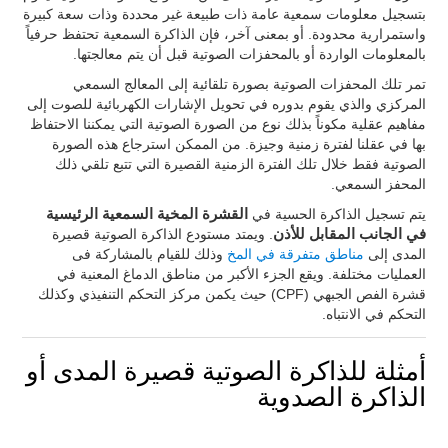
بتسجيل معلومات سمعية عامة ذات طبيعة غير محددة وذات سعة كبيرة
واستمرارية محدودة. أو بمعنى آخر، فإن الذاكرة السمعية تحتفظ حرفياً
بالمعلومات الواردة أو بالمحفزات الصوتية قبل أن يتم معالجتها.
تمر تلك المحفزات الصوتية بصورة تلقائية إلى المعالج السمعي
المركزي والذي يقوم بدوره في تحويل الإشارات الكهربائية للصوت إلى
مفاهيم عقلية مكوناً بذلك نوع من الصورة الصوتية التي يمكننا الاحتفاظ
بها في عقلنا لفترة زمنية وجيزة. من الممكن استرجاع هذه الصورة
الصوتية فقط خلال تلك الفترة الزمنية القصيرة التي تتبع تلقي ذلك
المحفز السمعي.
يتم تسجيل الذاكرة الحسية في
القشرة المخية السمعية الرئيسية
في الجانب المقابل للأذن
. ويمتد مستودع الذاكرة الصوتية قصيرة
المدى إلى
مناطق متفرقة في المخ
وذلك للقيام بالمشاركة فى
العمليات مختلفة. ويقع الجزء الأكبر من مناطق الدماغ المعنية في
قشرة الفص الجبهي (CPF) حيث يكمن مركز التحكم التنفيذي وكذلك
التحكم في الانتباه.
أمثلة للذاكرة الصوتية قصيرة المدى أو
الذاكرة الصدوية