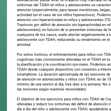
debidamente, puede tener un impacto muy marcado en la a
síntomas del TDAH en niños y adolescentes se caracteriz
atención (especialmente, para tareas monótonas, largas,
actividad (en el caso de los niños hiperactivos). Podemos 
atención con hiperactividad en niños y adolescentes (T
Trastorno por déficit de atención sin hiperactividad en 
adolescentes), en función de si presentan síntomas de h
cualquiera de los casos, suele afectar negativamente a l
adolescente con TDAH, reduciendo su rendimiento en el 
amistad.
Por estos motivos, el entrenamiento para niños con TDA
cognitivas más comúnmente alteradas en el TDAH en la eda
s
la planificación y la coordinación ojo-mano. Podemos ac
TDAH desde cualquier dispositivo con conexión a Internet
smartphone. La duración aproximada de las sesiones de
de atención en adolescentes y niños con TDAH, es de 15
mínimo de una sesión al día, tres días a la semana. No 
las sesiones según nuestras necesidades.
El objetivo de los ejercicios para niños con TDAH de Cog
alteradas y reducir los síntomas del déficit de atención i
día a día del niño o adolescente con TDAH, ayudándole 