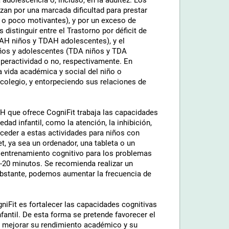
dolescencia o, incluso, en la adultez. Los
an por una marcada dificultad para prestar
 o poco motivantes), y por un exceso de
distinguir entre el Trastorno por déficit de
DAH niños y TDAH adolescentes), y el
niños y adolescentes (TDA niños y TDA
iperactividad o no, respectivamente. En
a vida académica y social del niño o
colegio, y entorpeciendo sus relaciones de
H que ofrece CogniFit trabaja las capacidades
d infantil, como la atención, la inhibición,
ceder a estas actividades para niños con
, ya sea un ordenador, una tableta o un
 entrenamiento cognitivo para los problemas
-20 minutos. Se recomienda realizar un
obstante, podemos aumentar la frecuencia de
niFit es fortalecer las capacidades cognitivas
nfantil. De esta forma se pretende favorecer el
a mejorar su rendimiento académico y su