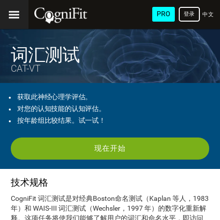
PRO
登录
中文
(简
体)
词汇测试
CAT-VT
获取此神经心理学评估。
对您的认知技能的认知评估。
按年龄组比较结果。试一试！
现在开始
技术规格
CogniFit 词汇测试是对经典Boston命名测试（Kaplan 等人，1983
年）和 WAIS-III 词汇测试（Wechsler，1997 年）的数字化重新解
释。这项任务将使我们能够了解用户的词汇和命名水平，即访问