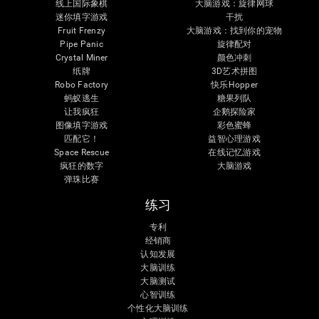
线上国际象棋
大脑游戏：旋律网球
迷你填字游戏
干扰
Fruit Frenzy
大脑游戏：找到你的宠物
Pipe Panic
旋律配对
Crystal Miner
颜色冲刺
纸牌
3D艺术拼图
Robo Factory
快乐Hopper
蚂蚁逃生
糖果列队
让我疯狂
企鹅探险家
图像填字游戏
彩色蜜蜂
匹配它！
益智心理游戏
Space Rescue
在线记忆游戏
疯狂的数字
大脑游戏
弹珠比赛
练习
专利
经销商
认知发展
大脑训练
大脑测试
心智训练
个性化大脑训练