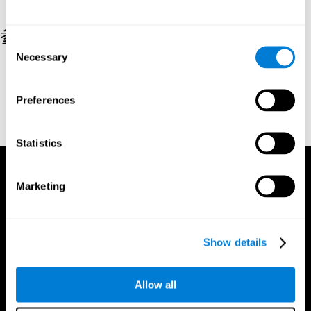
参考文献
Consent
Necessary
Selection
Kaplan, E., Goodglass, H., Weintraub, S. (1983). Boston Naming
Test. Philadelphia: Lea & Febiger.
Preferences
Wechsler, D. (1997). WAIS-III: Wechsler Adult Intelligence Scale -
Third edition administration and scoring manual. San Antonio,
TX: Psychological Corporation.
Statistics
Marketing
Show details
Allow all