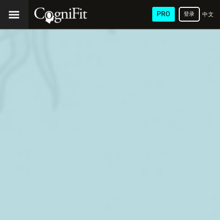
PRO
登录
中文
(简
体)