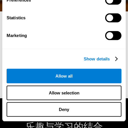
Preferences
Statistics
酷炫的数学游戏：乐趣与
Marketing
认知能力的结合
在线上游戏世界中，CogniFit 作为将娱乐与认知优势相结
合的先驱而脱颖而出。深入 CogniFit 的炫酷数学游戏领
Show details
域，游戏的乐趣与智力训练的科学相结合。
Allow all
现在开始
Allow selection
Deny
乐趣与学习的结合