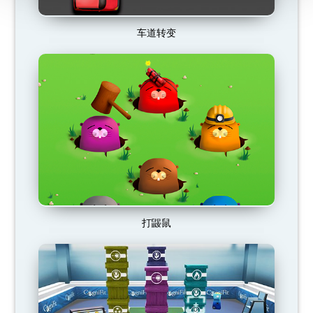
车道转变
打鼹鼠