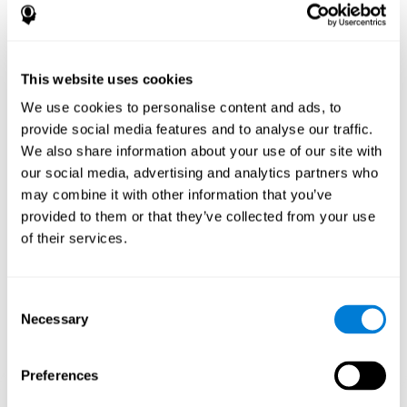
助训练我们的听觉感知。 他们看到了创造游戏的机会，不仅可以
将许多用户带入经典游戏，而且还引入了一种新的现代方法来玩
这些游戏。 找到你的宠物让您有机会在享受不同刺激的环境的同
时训练您的空间感知和听觉技能。
This website uses cookies
“找到你的宠物”智力游戏如何提高我
的认知能力？
We use cookies to personalise content and ads, to
provide social media features and to analyse our traffic.
玩 CogniFit 的找到你的宠物之类的游戏会刺激特定的神经激活模
We also share information about your use of our site with
式。 反复演奏和持续训练这种模式有助于神经回路重组和恢复减
our social media, advertising and analytics partners who
弱或受损的认知功能。 持续刺激我们的技能可以帮助创造新的突
may combine it with other information that you’ve
触，并帮助神经回路重组和改善认知功能。 找到你的宠物游戏可
以激发与抑制、视觉扫描和集中注意力相关的技能。
provided to them or that they’ve collected from your use
of their services.
第一周
第二周
第三周
Consent
Necessary
Selection
Preferences