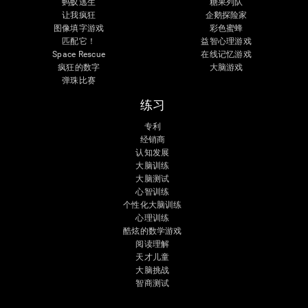
蚂蚁逃生
糖果列队
让我疯狂
企鹅探险家
图像填字游戏
彩色蜜蜂
匹配它！
益智心理游戏
Space Rescue
在线记忆游戏
疯狂的数字
大脑游戏
弹珠比赛
练习
专利
经销商
认知发展
大脑训练
大脑测试
心智训练
个性化大脑训练
心理训练
酷炫的数学游戏
阅读理解
天才儿童
大脑挑战
智商测试