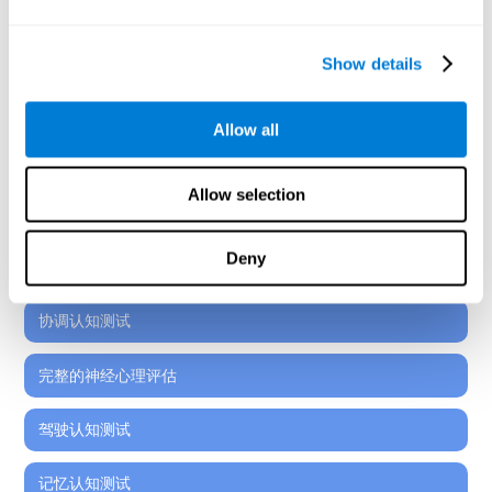
发现大脑神经认知功能的优缺点，能够使学校最优化学生
的表现，并制定个性化的学习策略。
Show details
在CogniFit教育技术看到的所有的神经心理评估工具，都
是标准化的，有效的。适用于6岁以上的学生。
Allow all
65 岁及以上人群的认知测试
-- >
Allow selection
阅读理解认知测试
Deny
注意力的认知测试
协调认知测试
完整的神经心理评估
驾驶认知测试
记忆认知测试