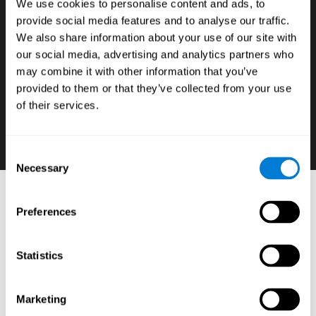
数字认知评估系统
We use cookies to personalise content and ads, to
provide social media features and to analyse our traffic.
如果我们希望我们的学生发挥他们最大的潜能，就
We also share information about your use of our site with
必须了解每个学生的认知优势和劣势，以及这些差
our social media, advertising and analytics partners who
异如何造成对学业表现的影响。知道哪些孩子在数
may combine it with other information that you’ve
学考试时需要额外时间，哪些孩子可能需要更的时
provided to them or that they’ve collected from your use
间阅读指令说明，这样不仅有利于孩子更好得学
of their services.
习，也会帮助他们建立在学习上的自信心。
Consent
Necessary
Selection
教育神经心理学评估工具
Preferences
:
CogniFit的基于大脑的学习教育平台由一系列神经心理学
测试和标准化工具组成，可让专业人员评估和衡量学生所
Statistics
需的执行功能和认知技能*。 这些任务由可以在任何计算
机上完成的简单练习组成，帮助学生提高成绩与改善在学
校的表现，并建立学校科目，熟练程度，行为和动机之间
的联系。
Marketing