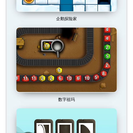
企鹅探险家
数字祖玛