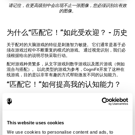
请记住，在更高级别中会出现不止一张图像，您必须识别出有效
的图像。
为什么“匹配它！”如此受欢迎？ - 历史
关于配对的大脑游戏的特征是刺激智力敏捷。 它们通常是基于必
须在游戏过程中不断重复的模式的游戏。 通过视觉识别，我们必
须根据给出的说明尽快采取行动。
配对游戏种类繁多，从文字游戏到数学游戏以及图片游戏（例如
混合与搭配）。 以此类型的游戏为参考，CogniFit开发了这种在
线游戏，目的是以非常有趣的方式帮助激发不同的认知能力。
“匹配它！”如何提高我的认知能力？
使用诸如CogniFit的匹配它！之类的游戏会刺激特定的神经激活模
式。 持续重复和训练这种模式可以帮助创建新的突触，并帮助神
经回路重新组织并恢复弱化或受损的认知功能。
匹配它！有助于锻炼抑制力和视觉感知能力。 持续刺激这些技能
可以帮助创建新的突触，重组神经回路并改善认知功能。
This website uses cookies
We use cookies to personalise content and ads, to
第一周
第二周
第三周