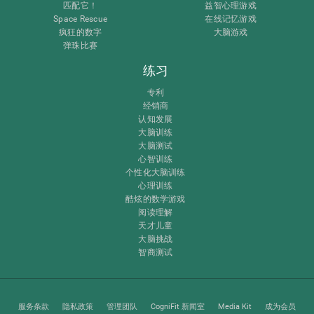
匹配它！
益智心理游戏
Space Rescue
在线记忆游戏
疯狂的数字
大脑游戏
弹珠比赛
练习
专利
经销商
认知发展
大脑训练
大脑测试
心智训练
个性化大脑训练
心理训练
酷炫的数学游戏
阅读理解
天才儿童
大脑挑战
智商测试
服务条款
隐私政策
管理团队
CogniFit 新闻室
Media Kit
成为会员