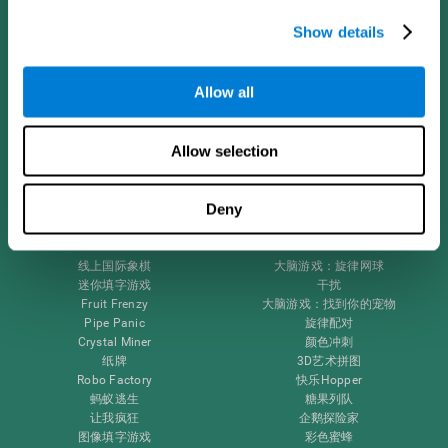
关于你的大脑
电脑游戏
大脑的组成部分
健康的老年人
Show details
神经元
海军飞行员
大脑的可塑性
老年人保健
认知能力
健康的老年人
Allow all
记忆力缺失
老年人认知训练
智力障碍
成人的认知状态
大脑功能
系统评价
Allow selection
执行职能
SG4D分类法
感知
注意
Deny
大脑游戏
线上国际象棋
大脑游戏：旋律网球
迷你填字游戏
干扰
Fruit Frenzy
大脑游戏：找到你的宠物
Pipe Panic
旋律配对
Crystal Miner
颜色冲刺
纸牌
3D艺术拼图
Robo Factory
快乐Hopper
蚂蚁逃生
糖果列队
让我疯狂
企鹅探险家
图像填字游戏
彩色蜜蜂