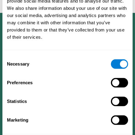
provide social media features and to analyse our traffic.
知技能 并提高你的
We also share information about your use of our site with
our social media, advertising and analytics partners who
may combine it with other information that you’ve
provided to them or that they’ve collected from your use
of their services.
Consent
Necessary
Selection
Preferences
Statistics
Marketing
您的大脑
健康研究
大脑和心智
数字治疗验证