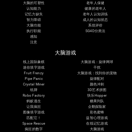
大脑的可塑性
老年人保健
认知能力
健康的老年人
记忆力缺失
老年人认知训练
智力障碍
成人的认知状态
大脑功能
系统评价
执行职能
SG4D分类法
感知
注意
大脑游戏
线上国际象棋
大脑游戏：旋律网球
迷你填字游戏
干扰
Fruit Frenzy
大脑游戏：找到你的宠物
Pipe Panic
旋律配对
Crystal Miner
颜色冲刺
纸牌
3D艺术拼图
Robo Factory
快乐Hopper
蚂蚁逃生
糖果列队
让我疯狂
企鹅探险家
图像填字游戏
彩色蜜蜂
匹配它！
益智心理游戏
Space Rescue
在线记忆游戏
疯狂的数字
大脑游戏