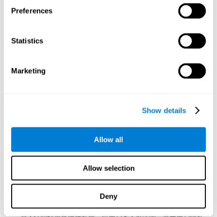
除非您注册了家长，教育家，健康专业人员或研究人员帐户，否
Preferences
则任何付费服务都只能为您所用，不得被任何其他人使用。 其他
任何人无法使用您的付费服务，您也无法转让任何订阅或将您的
密码透露给其他人。 CogniFit将会接收到任何未经授权或禁止使
用您的付费服务的情况的报告。
Statistics
13. 雇主赞助的访问权限和汇总报告
Marketing
13.1 雇主赞助的访问权限
如果您的雇主、组织、保险公司、教育机构或其他第三方（“赞助
商”）付费或赞助您使用本服务，则您承认：
Show details
您可获得此访问权限，作为工作场所福利、教育或职业发展计
划的一部分；
Allow all
CogniFit 根据单独的企业或商业协议向赞助商提供服务。
13.2 不会向赞助商披露个人数据
Allow selection
CogniFit 不会与赞助商分享个人认知评估结果、认知表现分数或
可识别的个人认知数据。
Deny
在雇主赞助项目下：