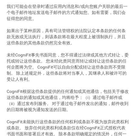
我们可能会在登录时通过应用内消息和/或向您账户关联的最后一
个电子邮件地址发送电子邮件的方式通知您。如有需要，我们会
征得您的同意。
如果出于某种原因，具有司法管辖权的法院认定本条款的任何条
款无效或无法执行，则该条款将在最大程度上被强制执行，并且
这些条款的其他条款仍然完全有效。
未经CogniFit事先书面同意，您不得通过法律或其他方式转让，委
托或转让这些条款。 您未经此类同意而转让或转让这些条款的任
何企图将为空。 CogniFit可以自由分配或转让这些条款而不受限
制。 除上述规定外，这些条款将对当事人，其继承人和被许可的
受让人有利。
CogniFit根据这些条款提供的任何通知或其他通信，包括关于修改
这些条款的通知或其他通信，均将给予：（i）通过电子邮件或
（ii）通过发布到服务。 对于通过电子邮件发出的通知，邮件收到
的日期将被视为通知发送的日期。
CogniFit未能执行这些条款的任何权利或条款不视为放弃此类权利
或条款。 放弃任何此类权利或条款仅在经CogniFit正式授权代表
书面书面和签署后才有效。 除本条款明确规定的情况外，任何一