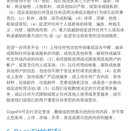
务的使用不会（a）侵犯，侵占或违反第三方的专利，版权，商
标，商业秘密，人格权利 ，或其他知识产权，或宣传或隐私权;
（b）违反或鼓励任何违反任何适用法律或法规的行为或引起民事
责任; （c）欺诈，虚假，误导或欺骗; （d）诽谤，淫秽，色情，
粗俗或冒犯; （e）促进对任何个人或群体的歧视，偏执，种族主
义，仇恨，骚扰或伤害; （f）暴力或威胁或促进对任何个人或实体
构成威胁的暴力或行为; 或（g）促进非法或有害的活动或物质。
您进一步同意不会（1）上传任何包含软件病毒或旨在中断，破坏
或限制任何设备或服务的功能，或包含其他有害，破坏性或破坏
性文件或内容的内容; （2）未经授权使用或试图使用其他用户的
帐户，或冒充任何人或实体; （3）以任何理由收集，索取或收集
其他用户的信息，包括但不限于发送未经请求的通信; （4）在商
业上发布，宣传或推广产品或服务，或上传任何广告内容，宣传
材料，垃圾邮件，垃圾邮件，竞赛或抽奖活动，或者进一步推动
或促进犯罪活动; 或（5）以我们全权酌情决定的方式使用本服
务，或以任何方式限制或禁止任何其他人使用或享受服务，或可
能使我们或我们的用户遭受任何类型的伤害或责任。
CogniFit可自行决定更改，删除或拒绝展示您的任何内容，并可禁
止您发布，上传，存储，共享，发送或展示您的内容到服务。