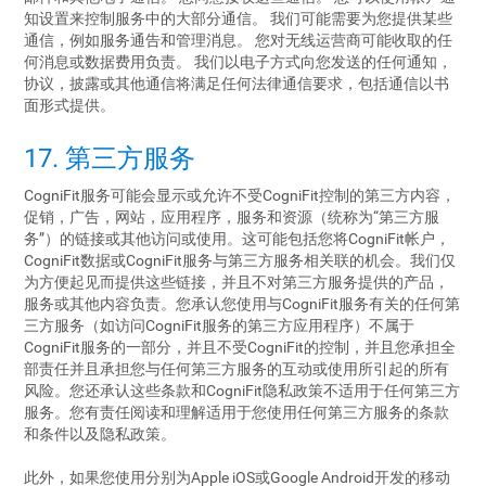
知设置来控制服务中的大部分通信。 我们可能需要为您提供某些
通信，例如服务通告和管理消息。 您对无线运营商可能收取的任
何消息或数据费用负责。 我们以电子方式向您发送的任何通知，
协议，披露或其他通信将满足任何法律通信要求，包括通信以书
面形式提供。
17. 第三方服务
CogniFit服务可能会显示或允许不受CogniFit控制的第三方内容，
促销，广告，网站，应用程序，服务和资源（统称为“第三方服
务”）的链接或其他访问或使用。这可能包括您将CogniFit帐户，
CogniFit数据或CogniFit服务与第三方服务相关联的机会。我们仅
为方便起见而提供这些链接，并且不对第三方服务提供的产品，
服务或其他内容负责。您承认您使用与CogniFit服务有关的任何第
三方服务（如访问CogniFit服务的第三方应用程序）不属于
CogniFit服务的一部分，并且不受CogniFit的控制，并且您承担全
部责任并且承担您与任何第三方服务的互动或使用所引起的所有
风险。您还承认这些条款和CogniFit隐私政策不适用于任何第三方
服务。您有责任阅读和理解适用于您使用任何第三方服务的条款
和条件以及隐私政策。
此外，如果您使用分别为Apple iOS或Google Android开发的移动