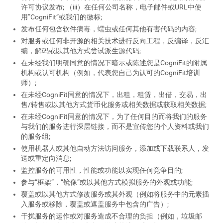
许可协议发布; （iii）在任何公司名称，电子邮件或URL中使
用“CogniFit”或我们的徽标;
发布任何包含软件病毒，蠕虫或任何其他有害代码的内容;
对服务或任何非开源的相关技术进行反向工程，反编译，反汇
编，解码或以其他方式尝试派生源代码;
在未经我们明确同意的情况下暗示或陈述您是CogniFit的附属
机构或认可机构（例如，代表您自己为认可的CogniFit培训
师）;
在未经CogniFit同意的情况下，出租，租赁，出借，交易，出
售/转售或以其他方式货币化服务或相关数据或获取相关数据;
在未经CogniFit同意的情况下，为了任何目的而将我们的服务
与我们的服务进行深层链接，而不是宣传您的个人资料或我们
的服务组;
使用机器人或其他自动方法访问服务，添加或下载联系人，发
送或重定向消息;
监控服务的可用性，性能或功能以实现任何竞争目的;
参与“框架”，“镜像”或以其他方式模拟服务的外观或功能;
覆盖或以其他方式修改服务或其外观（例如将服务中的元素插
入服务或移除，覆盖或遮盖服务中包含的广告）;
干扰服务的运作或对服务造成不合理的负担（例如，垃圾邮