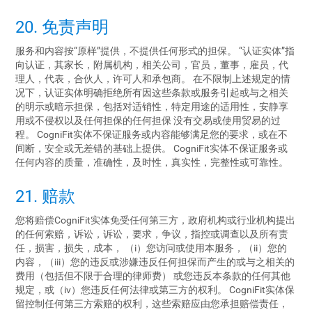
20. 免责声明
服务和内容按“原样”提供，不提供任何形式的担保。 “认证实体”指
向认证，其家长，附属机构，相关公司，官员，董事，雇员，代
理人，代表，合伙人，许可人和承包商。 在不限制上述规定的情
况下，认证实体明确拒绝所有因这些条款或服务引起或与之相关
的明示或暗示担保，包括对适销性，特定用途的适用性，安静享
用或不侵权以及任何担保的任何担保 没有交易或使用贸易的过
程。 CogniFit实体不保证服务或内容能够满足您的要求，或在不
间断，安全或无差错的基础上提供。 CogniFit实体不保证服务或
任何内容的质量，准确性，及时性，真实性，完整性或可靠性。
21. 赔款
您将赔偿CogniFit实体免受任何第三方，政府机构或行业机构提出
的任何索赔，诉讼，诉讼，要求，争议，指控或调查以及所有责
任，损害，损失，成本， （i）您访问或使用本服务，（ii）您的
内容，（iii）您的违反或涉嫌违反任何担保而产生的或与之相关的
费用（包括但不限于合理的律师费） 或您违反本条款的任何其他
规定，或（iv）您违反任何法律或第三方的权利。 CogniFit实体保
留控制任何第三方索赔的权利，这些索赔应由您承担赔偿责任，