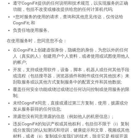
遵守CogniFit提供的任何说明和技术规范，以实现服务的正确
功能，包括不改变或修改提供给您的任何计算机代码;
=您对服务的使用的请求，查询和其他意见传达，仅传达给
CogniFit; 和
负责任地使用服务。
在使用服务时，您同意您不会：
在CogniFit上创建虚假身份，隐瞒您的身份，为您以外的任何
人（真实的人）创建用户个人资料，或者使用或试图使用他人
的帐户;
开发，支持或使用软件，设备，脚本，机器人或任何其他手段
或流程（包括搜寻器，浏览器插件和附件或任何其他技术）来
刮取服务或以其他方式复制服务中的配置文件和其他数据;
覆盖任何安全功能或绕过或绕过任何访问控制或使用服务的限
制;
未经CogniFit同意，直接或通过第三方复制，使用，披露或分
发从服务获得的任何信息;
泄露您没有同意泄露的信息（例如他人的机密信息）;
违反CogniFit的知识产权或其他权利，包括但不限于（i）复制
或分发我们的认知测试和培训，健康提示和文章，视频或其他
材料，或者（ii）复制或分发我们的技术，除非它是 根据开源