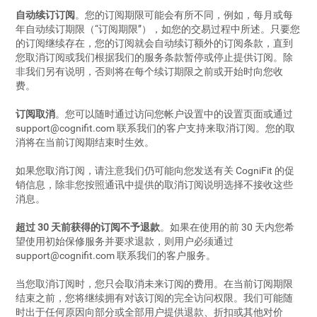
自动续订订阅
。您的订阅期限可能会有所不同，例如，每月或每
年自动续订期限（“订阅期限”），如您的交易过程中所述。只要您
的订阅继续存在，您的订阅就会自动续订额外的订阅条款，直到
您取消订阅或我们根据我们的服务条款暂停或停止提供订阅。除
非我们另有说明，否则将在每个续订期限之前或开始时向您收
费。
订阅取消
。您可以随时通过访问您帐户设置中的设置页面或通过
support@cognifit.com
联系我们的客户支持来取消订阅。您的取
消将在当前订阅期结束时生效。
如果您取消订阅，请注意我们仍可能向您发送有关 CogniFit 的促
销信息，除非您按照通讯中提供的取消订阅说明选择不接收这些
消息。
超过 30 天前获得的订阅不予退款
。如果在使用的前 30 天内您希
望使用初始保修服务并要求退款，则用户必须通过
support@cognifit.com
联系我们的客户服务。
当您取消订阅时，您只会取消未来订阅的费用。在当前订阅期限
结束之前，您将继续拥有对该订阅的完全访问权限。我们可能随
时出于任何原因向部分或全部用户提供退款、折扣或其他对价