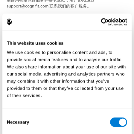
望使用初始保修服务并要求退款，用户必须通过
support@cognifit.com
联系我们的客户服务。
您的购买与对访问和使用服务中的此类内容或功能的有限的、不
可转让的许可的付款相关联。
12.4 付款和帐单
This website uses cookies
您授权CogniFit对您选择的付费服务收取费用。 您提供给我们我
We use cookies to personalise content and ads, to
们接受的付款方式，即表示您声明并保证您被授权使用指定的付
款方式，并且您授权我们（或我们的第三方付款处理方）向您提
provide social media features and to analyse our traffic.
供的付款方式收取您购买的总金额（ 包括任何适用的税金和其他
We also share information about your use of our site with
费用）。 如果付款方式无法通过验证，无效或无法接受，那么您
our social media, advertising and analytics partners who
的付费服务可能会被暂停或取消。 我们遇到的与您选择的付款方
may combine it with other information that you’ve
式有关的任何问题必须得到解决才能继续使用服务。
provided to them or that they’ve collected from your use
请注意，如果您接受促销优惠或付费服务有所更改，那么账单的
of their services.
金额可能会有所不同。 费用也可能由于税费或货币汇率的变化而
波动。 您授权我们（或我们的第三方付款处理者）对您的付款方
式收取相应的金额。
Consent
12.5 声明，保证和合同
Necessary
Selection