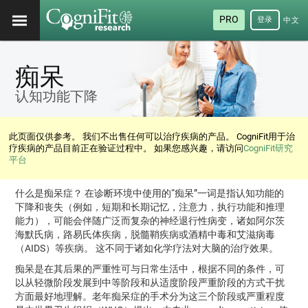
PRO
登录
中文
(简
体)
痴呆
认知功能下降
此页面仅供参考。 我们不出售任何可以治疗疾病的产品。 CogniFit用于治
疗疾病的产品目前正在验证过程中。 如果您感兴趣，请访问
CogniFit研究
平台
什么是痴呆症？ 在诊断环境中使用的“痴呆”一词是指认知功能的
下降和丧失（例如，短期和长期记忆，注意力，执行功能和推理
能力），可能会伴随广泛而复杂的神经退行性病变，诸如阿尔茨
海默氏病，路易氏体疾病，脱髓鞘疾病或酒精中毒和艾滋病毒
（AIDS）等疾病。 这不同于诸如化学疗法对大脑的治疗效果。
痴呆是在其后果的严重性可与日常生活中，根据不同的条件，可
以从轻微阶段发展到中等阶段和从适度阶段严重阶段的方式干扰
方面最好地理解。老年痴呆症的手术分为这三个阶段或严重程度