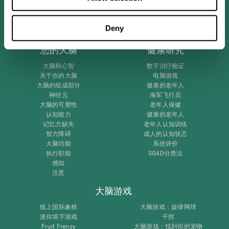
Deny
您的大脑
健康研究
大脑和心智
数字治疗验证
关于你的大脑
电脑游戏
大脑的组成部分
健康的老年人
神经元
海军飞行员
大脑的可塑性
老年人保健
认知能力
健康的老年人
记忆力缺失
老年人认知训练
智力障碍
成人的认知状态
大脑功能
系统评价
执行职能
SG4D分类法
感知
注意
大脑游戏
线上国际象棋
大脑游戏：旋律网球
迷你填字游戏
干扰
Fruit Frenzy
大脑游戏：找到你的宠物