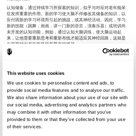
认知储备，通过持续学习所探索的知识，似乎与对应对老年痴呆
症发挥重要的作用。新的学习使大脑不停修改其储备的知识，以
应付因新的学习环境而引起的挑战，或其神经活动。因此，学习
新的技能（跳舞，画画，讲一门新的语言，演奏乐器）或培训尚
未开发的认知功能，例如，通过认知大脑训练，使大脑运动起
来，让他需要重新思考和重新布线才能适应其神经回路，这就是
当前面对由老年痴呆症所带来的挑战。
参考
This website uses cookies
We use cookies to personalise content and ads, to
James Siberski, Evelyn Shatil, Carol Siberski, Margie Eckroth-
provide social media features and to analyse our traffic.
Bucher, Aubrey French, Sara Horton, Rachel F. Loefflad, Phillip
We also share information about your use of our site with
Rouse. Computer-Based Cognitive Training for Individuals With
Intellectual and Developmental Disabilities: Pilot Study - The
our social media, advertising and analytics partners who
American Journal of Alzheimer’s Disease & Other Dementias
may combine it with other information that you’ve
2014; doi: 10.1177/1533317514539376
provided to them or that they’ve collected from your use
Korczyn AD, Peretz C, Aharonson V, et al. - Computer based
of their services.
cognitive training with CogniFit improved cognitive performance