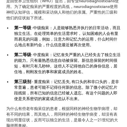
是由世界卫生组织（WHO）提出，由专业neurodiagnosticians使
用。为了确定痴呆的严重程度的高低，neurodiagnosticians使用
神经认知评估，规模和采访病人和他们的亲属。严重性的三级和
他们的症状如下所述。
第一等级
-中级痴呆：人是能够熟悉并执行的日常活动，而且
独立生活。在处理简单的生活需求时， 认知困难的人会有显
而易见的问题，例如，注意力和记忆力的运用，什么时间什
么地点有新约会，什么信息最近被再次使用。
第二等级
- 中度痴呆：记忆丧失严重的人已经失去了独立生活
的能力。只有最熟悉信息自动被保留。新信息保留的时间很
短，有时只有几秒钟。这些人不记得他自己的身份信息，居
住地，刚刚发生的事和家庭成员的姓名。
第三级别
- 重度痴呆：记忆丢失, 有口头的和非口头的，是非
常普遍，患者可能不记得任何新的信息。除了微小的记忆片
段残留，所有已知的信息已经被人遗忘。有这个问题的人即
使是关系密切的家庭成员也认不出来。
为什么有些老年痴呆症的患者，根据同样的神经生物学病理，却
有不同的结果，而其他人，用同样的神经生物学病变，却没有表
现出明显症状，反而可以独立的生活，是最令人之一21世纪的大
脑拼图奥秘。