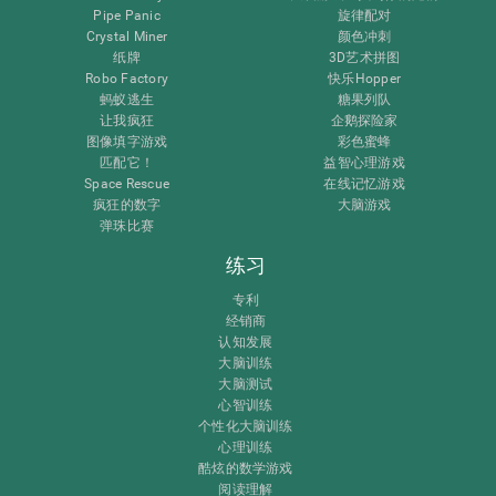
Pipe Panic
旋律配对
Crystal Miner
颜色冲刺
纸牌
3D艺术拼图
Robo Factory
快乐Hopper
蚂蚁逃生
糖果列队
让我疯狂
企鹅探险家
图像填字游戏
彩色蜜蜂
匹配它！
益智心理游戏
Space Rescue
在线记忆游戏
疯狂的数字
大脑游戏
弹珠比赛
练习
专利
经销商
认知发展
大脑训练
大脑测试
心智训练
个性化大脑训练
心理训练
酷炫的数学游戏
阅读理解