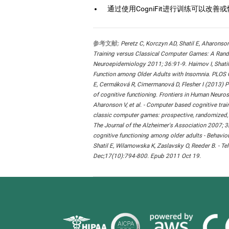
通过使用CogniFit进行训练可以改
参考文献:
Peretz C, Korczyn AD, Shatil E, Aharonso
Training versus Classical Computer Games: A Rando
Neuroepidemiology 2011; 36:91-9. Haimov I, Shatil
Function among Older Adults with Insomnia. PLOS 
E, Cermáková R, Cimermanová D, Flesher I (2013) Per
of cognitive functioning. Frontiers in Human Neur
Aharonson V, et al. - Computer based cognitive tra
classic computer games: prospective, randomized, d
The Journal of the Alzheimer's Association 2007; 3
cognitive functioning among older adults - Behavio
Shatil E, Wilamowska K, Zaslavsky O, Reeder B. - T
Dec;17(10):794-800. Epub 2011 Oct 19.