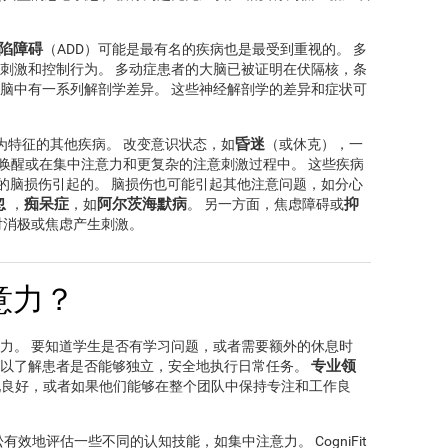
陷障碍
（ADD）可能是最有名的疾病也是最受到重视的。 多
刺激和控制行为。 多动症患者的大脑已被证明在伏隔核，条
脑中有一系列解剖学差异。 这些神经解剖学的差异和症状可
昏迷
变为特征的其他疾病。 改变意识状态，如
（或休克），一
唤醒或在集中注意力和更复杂的注意刺激过程中。 这些疾病
的脑损伤引起的。 脑损伤也可能引起其他注意问题，如分心
忽
痴呆症
阿尔茨海默病
抑
，
，如
。 另一方面，焦虑障碍或
对消极或焦虑产生刺激。
意力？
力。 要知道学生是否有学习问题，或者需要额外的休息时
专业领
，以了解患者是否能够独立，安全地执行日常任务。
现良好，或者如果他们能够在整个团队中保持专注和工作良
有效地评估一些不同的认知技能，如集中注意力。 CogniFit