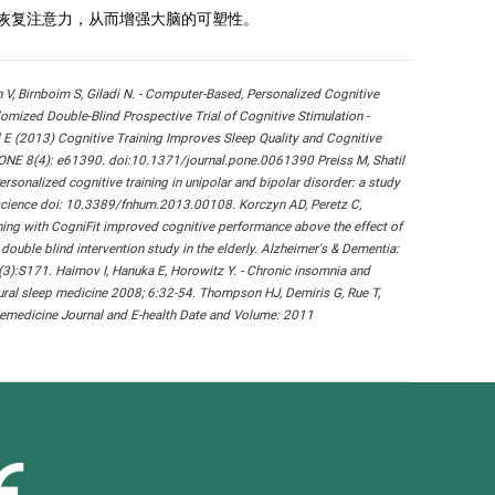
善或恢复注意力，从而增强大脑的可塑性。
n V, Birnboim S, Giladi N. - Computer-Based, Personalized Cognitive
mized Double-Blind Prospective Trial of Cognitive Stimulation -
 E (2013) Cognitive Training Improves Sleep Quality and Cognitive
ONE 8(4): e61390. doi:10.1371/journal.pone.0061390 Preiss M, Shatil
sonalized cognitive training in unipolar and bipolar disorder: a study
oscience doi: 10.3389/fnhum.2013.00108. Korczyn AD, Peretz C,
ining with CogniFit improved cognitive performance above the effect of
ouble blind intervention study in the elderly. Alzheimer's & Dementia:
(3):S171. Haimov I, Hanuka E, Horowitz Y. - Chronic insomnia and
ural sleep medicine 2008; 6:32-54. Thompson HJ, Demiris G, Rue T,
elemedicine Journal and E-health Date and Volume: 2011