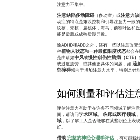
注意力不集中。
注意缺陷多动障碍
注意力缺
（多动症）或
动症的特点是难以控制和引导注意力一般的
纹核，壳核，扁桃体，海马，前额叶区和丘
能是后脑或成熟后期导致。
除ADHD和ADD之外，还有一些以注意改
植物人状态
最低限度状态
种
和一种
都会在
中风
慢性创伤性脑病（CTE）
是由诸如
或
疏
或过度疲劳，或其他更具体的问题，如
郁障碍
倾向于增加注意力水平，特别是针
如何测量和评估注
评估注意力有助于在许多不同领域了解注意
学术区域
临床或医疗领域
间，请访问
。
域
，以了解工人是否能够在某些职位上表
好。
借助
完整的神经心理学评估
，有可能轻松