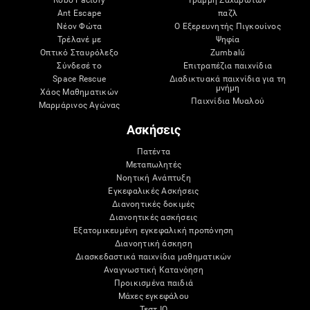
Ant Escape
παζλ
Νέον Φώτα
Ο Εξερευνητής Πιγκουίνος
Τρέλανέ με
Ψηφία
Οπτικό Σταυρόλεξο
Zumbalú
Σύνδεσέ το
Επιτραπέζια παιχνίδια
Space Rescue
Διαδικτυακά παιχνίδια για τη
μνήμη
Χάος Μαθηματικών
Παιχνίδια Μυαλού
Μαρμάρινος Αγώνας
Ασκήσεις
Πατέντα
Μεταπωλητές
Νοητική Ανάπτυξη
Εγκεφαλικές Ασκήσεις
Διανοητικές δοκιμές
Διανοητικές ασκήσεις
Εξατομικευμένη εγκεφαλική προπόνηση
Διανοητική άσκηση
Διασκεδαστικά παιχνίδια μαθηματικών
Αναγνωστική Κατανόηση
Προικισμένα παιδιά
Μάχες εγκεφάλου
Τεστ IQ