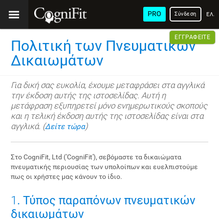
PRO
Σύνδεση
ΕΛΛ
ΕΓΓΡΑΦΕΊΤΕ
Πολιτική των Πνευματικών
Δικαιωμάτων
Για δική σας ευκολία, έχουμε μεταφράσει στα αγγλικά
την έκδοση αυτής της ιστοσελίδας. Αυτή η
μετάφραση εξυπηρετεί μόνο ενημερωτικούς σκοπούς
και η τελική έκδοση αυτής της ιστοσελίδας είναι στα
αγγλικά. (
)
Δείτε τώρα
Στο CogniFit, Ltd ('CogniFit'), σεβόμαστε τα δικαιώματα
πνευματικής περιουσίας των υπολοίπων και ευελπιστούμε
πως οι χρήστες μας κάνουν το ίδιο.
1
. Τύπος παραπόνων πνευματικών
δικαιωμάτων