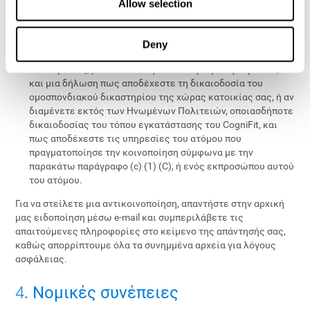
Allow selection
Μια δήλωση που αποδεικνύει πως έχετε καλή πίστη πως
το περιεχόμενο έχει διαγραφεί ή απενεργοποιηθεί λόγω
λάθους ή εξαιτίας μιας λανθασμένης ταυτοποίησης του
Deny
περιεχομένου που διαγράφηκε ή απενεργοποιήθηκε,
Το όνομά σας, μια διεύθυνση και τον αριθμό τηλεφώνου,
και μια δήλωση πως αποδέχεστε τη δικαιοδοσία του
ομοσπονδιακού δικαστηρίου της χώρας κατοικίας σας, ή αν
διαμένετε εκτός των Ηνωμένων Πολιτειών, οποιασδήποτε
δικαιοδοσίας του τόπου εγκατάστασης του CogniFit, και
πως αποδέχεστε τις υπηρεσίες του ατόμου που
πραγματοποίησε την κοινοποίηση σύμφωνα με την
παρακάτω παράγραφο (c) (1) (C), ή ενός εκπροσώπου αυτού
του ατόμου.
Για να στείλετε μια αντικοινοποίηση, απαντήστε στην αρχική
μας ειδοποίηση μέσω e-mail και συμπεριλάβετε τις
απαιτούμενες πληροφορίες στο κείμενο της απάντησής σας,
καθώς απορρίπτουμε όλα τα συνημμένα αρχεία για λόγους
ασφάλειας.
4
. Νομικές συνέπειες