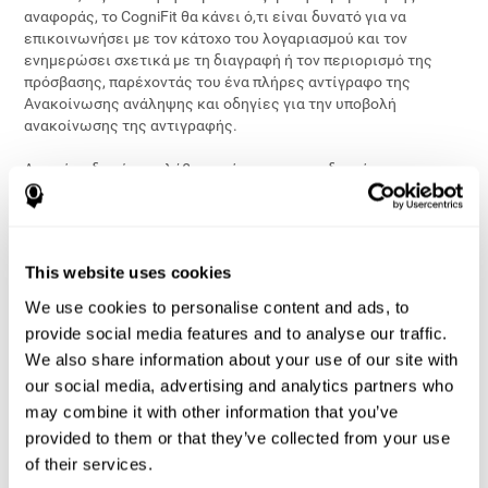
αναφοράς, το CogniFit θα κάνει ό,τι είναι δυνατό για να
επικοινωνήσει με τον κάτοχο του λογαριασμού και τον
ενημερώσει σχετικά με τη διαγραφή ή τον περιορισμό της
πρόσβασης, παρέχοντάς του ένα πλήρες αντίγραφο της
Ανακοίνωσης ανάληψης και οδηγίες για την υποβολή
ανακοίνωσης της αντιγραφής.
Αν ακόμα δεν έχετε λάβει αντίγραφο της ειδοποίησης των
πνευματικών δικαιωμάτων σχετικά με τη διαγραφή του
περιεχομένου του λογαριασμού σας, απαντήστε στην αναφορά
υποστήριξης που σας στείλαμε.
This website uses cookies
Υπό κατάλληλες προϋποθέσεις, το CogniFit μπορεί να
αναστείλει ή να προειδοποιήσει τους επαναλαμβανόμενους
We use cookies to personalise content and ads, to
παραβάτες και, σε πιο σοβαρές περιπτώσεις, να τερματίσει
provide social media features and to analyse our traffic.
οριστικά τους λογαριασμούς των χρηστών.
We also share information about your use of our site with
our social media, advertising and analytics partners who
3
. Παρουσιάση της προειδοποίησης
may combine it with other information that you’ve
της αντιγραφής για μια απαίτηση
provided to them or that they’ve collected from your use
των πνευματικών δικαιωμάτων
of their services.