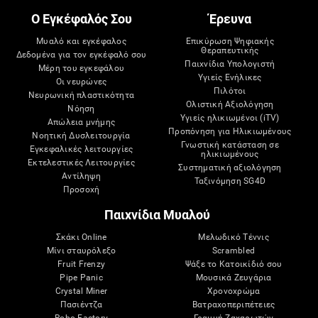
Ο Εγκέφαλός Σου
Έρευνα
Μυαλό και εγκέφαλος
Επικύρωση Ψηφιακής
Θεραπευτικής
Δεδομένα για τον εγκέφαλό σου
Παιχνίδια Υπολογιστή
Μέρη του εγκεφάλου
Υγιείς Ενήλικες
Οι νευρώνες
Πιλότοι
Νευρωνική πλαστικότητα
Ολιστική Αξιολόγηση
Νόηση
Υγιείς ηλικιωμένοι (iTV)
Απώλεια μνήμης
Προπόνηση για Ηλικιωμένους
Νοητική Δυσλειτουργία
Γνωστική κατάσταση σε
Εγκεφαλικές λειτουργίες
ηλικιωμένους
Εκτελεστικές Λειτουργίες
Συστηματική αξιολόγηση
Αντίληψη
Ταξινόμηση SG4D
Προσοχή
Παιχνίδια Μυαλού
Σκάκι Online
Μελωδικό Τέννις
Μίνι σταυρόλεξο
Scrambled
Fruit Frenzy
Ψάξε το Κατοικίδιό σου
Pipe Panic
Μουσικά Ζευγάρια
Crystal Miner
Χρονοχρώμα
Πασιέντζα
Βατραχοπεριπέτειες
Robo Factory
Γραμμή Ζαχαρωτών