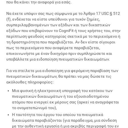
που θα κάνει την αναφορά για εσάς.
Να έχετε υπόψιν σας πως σύμφωνα με το Άρθρο 17 USC § 512
(f), ενδέχεται να είστε υπεύθυνοι για τυχόν ζημίες,
συμπεριλαμβανομένων των εξόδων και των δικαστικών
εξόδων που επιβαρύνουν το CogniFit ή τους χρήστες του, στην
περίπτωση ψευδούς κατηγορίας σχετικά με το περιεχόμενο ή
τη δραστηριότητα που παραβιάζεται. Αν δεν είστε σίγουροι
πως το περιεχόμενο που αναφέρετε παραβιάζεται,
επικοινωνήστε με έναν δικηγόρο πριν συμπληρώσετε και
υποβάλλετε μια ειδοποίηση πνευματικών δικαιωμάτων.
Για να στείλετε μια ειδοποίηση για φερόμενη παραβίαση των
πνευματικών δικαιωμάτων, θα πρέπει να μας δώσετε τις
ακόλουθες πληροφορίες:
Μια φυσική ή ηλεκτρονική υπογραφή του κατόχου των
πνευματικών δικαιωμάτων ή του εξουσιοδοτημένου
ατόμου που ενεργεί εκ μέρους σας (αρκεί να αναγράφεται
το ονοματεπώνυμό του),
Η ταυτότητα του έργου του οποίου τα πνευματικά
δικαιώματα παραβιάζονται (για παράδειγμα, μια σύνδεση
με την αυθεντική εργασία ή μια ακριβής περιγραφή του εν