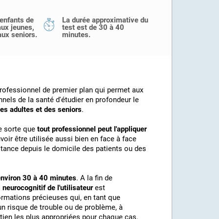
 enfants de
La durée approximative du
aux jeunes,
test est de 30 à 40
aux seniors.
minutes.
professionnel de premier plan qui permet aux
els de la santé d'étudier en profondeur le
des adultes et des seniors
.
de sorte que
tout professionnel peut l'appliquer
voir être utilisée aussi bien en face à face
stance depuis le domicile des patients ou des
 environ 30 à 40 minutes
. A la fin de
 neurocognitif de l'utilisateur
est
rmations précieuses qui, en tant que
 un risque de trouble ou de problème, à
outien les plus appropriées pour chaque cas.