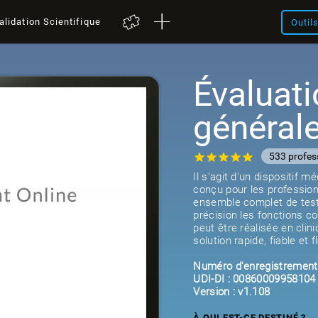
alidation Scientifique
Outil
Évaluati
général
533 profes
Il s'agit d'un dispositif 
conçu pour les profession
ensemble complet de test
précision les fonctions cog
peut être réalisée en clin
solution rapide, fiable et f
Numéro d'enregistrement
UDI-DI : 00860009958104
Version : v1.108
À QUI EST-CE DESTINÉ ?