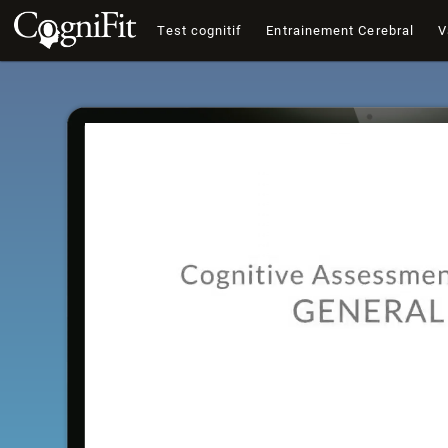
Test cognitif
Entrainement Cerebral
V