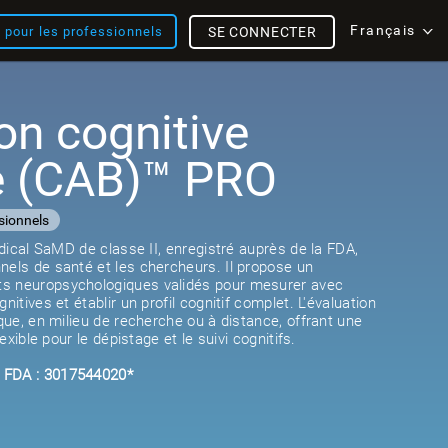
Français
s pour les professionnels
SE CONNECTER
on cognitive
e (CAB)™ PRO
sionnels
médical SaMD de classe II, enregistré auprès de la FDA,
nels de santé et les chercheurs. Il propose un
s neuropsychologiques validés pour mesurer avec
nitives et établir un profil cognitif complet. L'évaluation
ique, en milieu de recherche ou à distance, offrant une
lexible pour le dépistage et le suivi cognitifs.
 FDA : 3017544020*