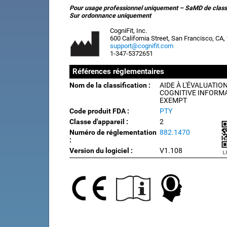
Pour usage professionnel uniquement – SaMD de classe
Sur ordonnance uniquement
CogniFit, Inc.
600 California Street, San Francisco, CA
support@cognifit.com
1-347-5372651
Références réglementaires
Nom de la classification :
AIDE À L'ÉVALUATIO
COGNITIVE INFORMA
EXEMPT
Code produit FDA :
PTY
Classe d'appareil :
2
Numéro de réglementation
882.1470
:
Version du logiciel :
V1.108