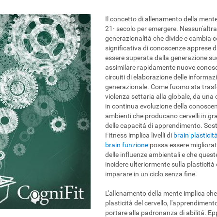
Il concetto di allenamento della ment
21· secolo per emergere. Nessun'altra 
generazionalitá che divide e cambia 
significativa di conoscenze apprese d
essere superata dalla generazione suc
assimilare rapidamente nuove conosc
circuiti di elaborazione delle informa
generazionale. Come l'uomo sta trasfo
violenza settaria alla globale, da un
in continua evoluzione della conoscen
ambienti che producano cervelli in gr
delle capacitá di apprendimento. Sost
Fitness implica livelli di
brain plasticit
brain funzione
possa essere migliorata
delle influenze ambientali e che quest
incidere ulteriormente sulla plasticità 
imparare in un ciclo senza fine.
L'allenamento della mente implica che,
plasticità del cervello, l'apprendiment
portare alla padronanza di abilitá. 