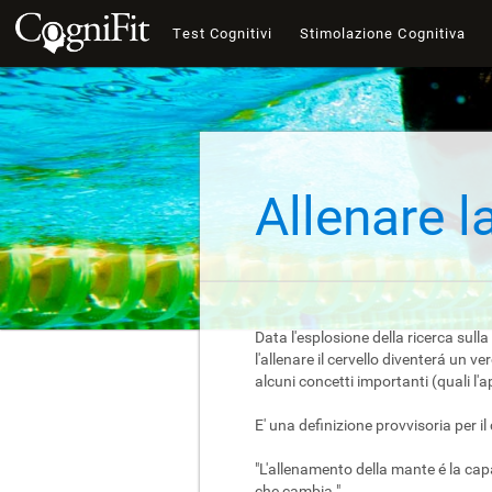
Test Cognitivi
Stimolazione Cognitiva
Allenare l
Data l'esplosione della ricerca sulla
l'allenare il cervello diventerá un 
alcuni concetti importanti (quali l'
E' una definizione provvisoria per i
"L'allenamento della mante é la cap
che cambia."