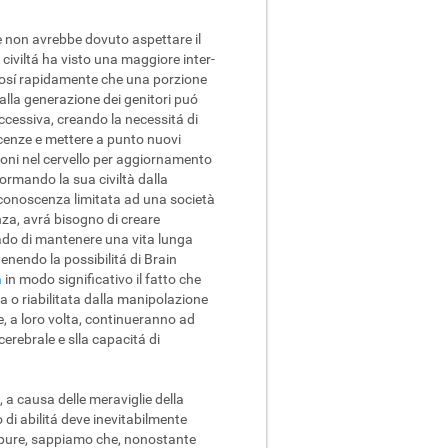
e non avrebbe dovuto aspettare il
civiltá ha visto una maggiore inter-
cosí rapidamente che una porzione
alla generazione dei genitori puó
cessiva, creando la necessitá di
enze e mettere a punto nuovi
zioni nel cervello per aggiornamento
rmando la sua civiltà dalla
a conoscenza limitata ad una società
za, avrá bisogno di creare
ado di mantenere una vita lunga
enendo la possibilitá di Brain
à
in modo significativo il fatto che
 o riabilitata dalla manipolazione
e, a loro volta, continueranno ad
cerebrale e slla capacitá di
 a causa delle meraviglie della
o di abilitá deve inevitabilmente
Eppure, sappiamo che, nonostante