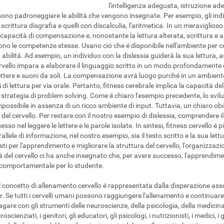
l'intelligenza adeguata, istruzione ad
ono padroneggiare le abilitá che vengono insegnate. Per esempio, gli ind
a scrittura disgrafia e quelli con discalculia, l'aritmetica. In un meraviglios
capacità di compensazione e, nonostante la lettura alterata, scrittura e ab
edono le competenze stesse. Usano ció che é disponibile nell'ambiente per 
abilitá. Ad esempio, un individuo con la dislessia guiderá la sua lettura, as
ervello impara a elaborare il linguaggio scritto in un modo profondamente div
 lettere e suoni da soli. La compensazione avrá luogo purché in un ambiente 
li di lettura per via orale. Pertanto, fitness cerebrale implica la capacità de
strategia di problem solving. Come é chiaro l'esempio precedente, lo sviluppo
mpossibile in assenza di un ricco ambiente di input. Tuttavia, un chiaro ob
del cervello. Per restare con il nostro esempio di dislessia, comprendere i
ccesso nel leggere le lettere e le parole isolate. In sintesi, fitness cervello 
allele di informazione, nel nostro esempio, sia il testo scritto e la sua lett
i per l'apprendimento e migliorare la struttura del cervello, l'organizzaz
cità del cervello ci ha anche insegnato che, per avere successo, l'apprendi
comportamentale per lo studente.
el concetto di allenamento cervello é rappresentata dalla disperazione ass
 Se tutti i cervelli umani possono raggiungere l'allenamento e continuare
agare con gli strumenti delle neuroscienze, della psicologia, della medicina,
scienziati, i genitori, gli educatori, gli psicologi, i nutrizionisti, i medici, 