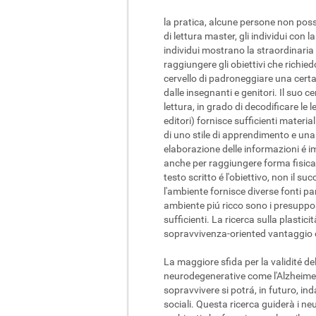
la pratica, alcune persone non poss
di lettura master, gli individui con l
individui mostrano la straordinaria 
raggiungere gli obiettivi che richi
cervello di padroneggiare una certa 
dalle insegnanti e genitori. Il suo c
lettura, in grado di decodificare le
editori) fornisce sufficienti materia
di uno stile di apprendimento e una 
elaborazione delle informazioni é i
anche per raggiungere forma fisica 
testo scritto é l'obiettivo, non il su
l'ambiente fornisce diverse fonti par
ambiente piú ricco sono i presuppost
sufficienti. La ricerca sulla plasti
sopravvivenza-oriented vantaggio 
La maggiore sfida per la validité d
neurodegenerative come l'Alzheimer.
sopravvivere si potrá, in futuro, ind
sociali. Questa ricerca guiderà i neuro