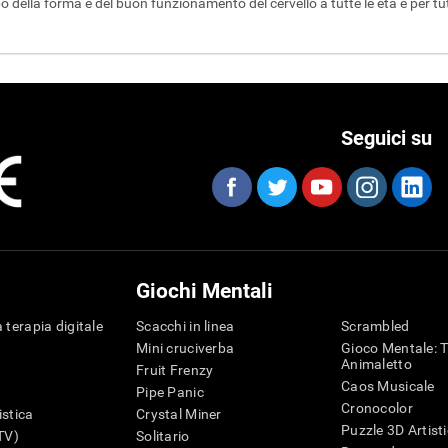
 della forma e del buon funzionamento del cervello a tutte le etá e per tutti
Seguici su
Giochi Mentali
 terapia digitale
Scacchi in linea
Scrambled
Mini cruciverba
Gioco Mentale: T
Animaletto
Fruit Frenzy
Caos Musicale
Pipe Panic
Cronocolor
istica
Crystal Miner
Puzzle 3D Artist
iTV)
Solitario