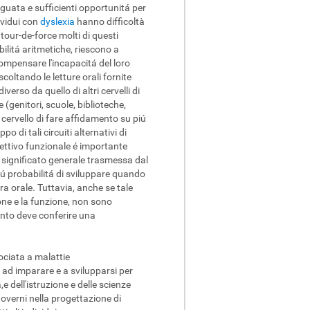
eguata e sufficienti opportunitá per
ividui con
dyslexia
hanno difficoltà
o tour-de-force molti di questi
ilitá aritmetiche, riescono a
compensare l'incapacitá del loro
coltando le letture orali fornite
erso da quello di altri cervelli di
(genitori, scuole, biblioteche,
l cervello di fare affidamento su piú
 di tali circuiti alternativi di
iettivo funzionale é importante
l significato generale trasmessa dal
é piú probabilitá di sviluppare quando
ura orale. Tuttavia, anche se tale
ione e la funzione, non sono
mento deve conferire una
ociata a malattie
 ad imparare e a svilupparsi per
e dell'istruzione e delle scienze
i governi nella progettazione di