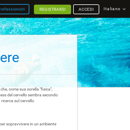
Italiano
REGISTRARSI
ACCEDI
rofessionisti
vere
 che, come sua sorella "fisica",
itness del cervello sembra secondo
ricerca sul cervello.
 per sopravvivere in un ambiente