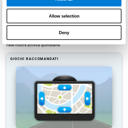
Cosa succede quando non alleno le
mie capacità cognitive?
Allow selection
Il nostro cervello tende a risparmiare risorse eliminando le
connessioni inutilizzate. Se un'abilità cognitiva non viene usata
normalmente, il cervello non fornisce risorse per quel modello di
Deny
attivazione neurale, quindi diventa sempre più debole. Se non
alleniamo questa funzione cognitiva, diventiamo meno efficaci
nelle nostre attività quotidiane.
GIOCHI RACCOMANDATI