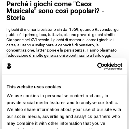
Perché i giochi come "Caos
Musicale" sono così popolari? -
Storia
I giochi di memoria esistono sin dal 1959, quando Ravensburger
pubblicò il primo gioco, tuttavia, ci sono prove di giochi simili in
Giappone nel XVI secolo. I giochi di memoria, come i giochi di
carte, aiutano a sviluppare le capacità di pensiero, la
concentrazione, l'attenzione e la persistenza. Hanno plasmato
l'educazione di molte generazioni e continuano a farlo oggi.
CogniFit ha deciso di sfruttare tutti i vantaggi del gioco di
memoria originale e di trasformarlo in un gioco di percezione
uditiva come Caos Musicale . Secondo i nostri neuropsicologi,
questo non solo gli conferisce un aspetto importante, ma aiuta
l'utente ad allenare le sue orecchie e le sue capacità cognitive
This website uses cookies
associate all'udito.
We use cookies to personalise content and ads, to
Come migliora il gioco mentale
provide social media features and to analyse our traffic.
"Caos Musicale" le mie abilità
We also share information about your use of our site with
cognitive?
our social media, advertising and analytics partners who
may combine it with other information that you’ve
Giocare ripetutamente e allenarsi con costanza a giochi come