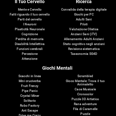
Il Tuo Cervello
Ricerca
Mente e Cervello
Convalida della terapia digitale
Fatti riguardo il tuo cervello
Giochi per PC
Parti del cervello
Adulti Sani
I Neuroni
Piloti
Plasticità Neuronale
Valutazione Olistica
Cognizione
Anziani Sani (iTV)
Perdita di memoria
Allenamento Adulti Anziani
Disabilità Intellettiva
Stato cognitivo negli anziani
Funzioni cerebrali
Revisione sistematica
Percezione
Tassonomia SG4D
Attenzione
Giochi Mentali
Scacchi in linea
Scrambled
Mini cruciverba
Gioco Mentale: Trova il tuo
Animaletto
Fruit Frenzy
Caos Musicale
Pipe Panic
Cronocolor
Crystal Miner
Puzzle 3D Artistico
Solitario
Rana adventure
Robo Factory
Fila di Caramelle
Ant Escape
Puzzle
Drive me Crazy