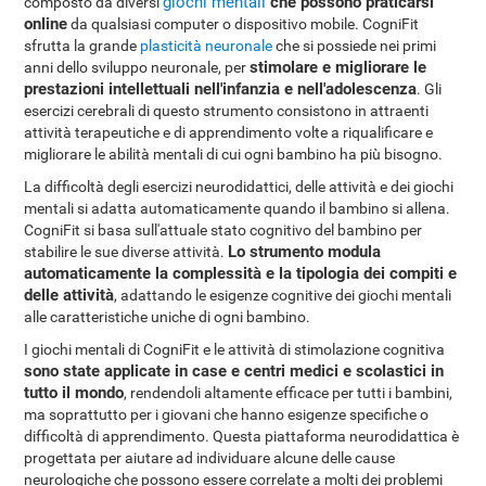
giochi mentali
che possono praticarsi
composto da diversi
online
da qualsiasi computer o dispositivo mobile. CogniFit
sfrutta la grande
plasticità neuronale
che si possiede nei primi
stimolare e migliorare le
anni dello sviluppo neuronale, per
prestazioni intellettuali nell'infanzia e nell'adolescenza
. Gli
esercizi cerebrali di questo strumento consistono in attraenti
attività terapeutiche e di apprendimento volte a riqualificare e
migliorare le abilità mentali di cui ogni bambino ha più bisogno.
La difficoltà degli esercizi neurodidattici, delle attività e dei giochi
mentali si adatta automaticamente quando il bambino si allena.
CogniFit si basa sull'attuale stato cognitivo del bambino per
Lo strumento modula
stabilire le sue diverse attività.
automaticamente la complessità e la tipologia dei compiti e
delle attività
, adattando le esigenze cognitive dei giochi mentali
alle caratteristiche uniche di ogni bambino.
I giochi mentali di CogniFit e le attività di stimolazione cognitiva
sono state applicate in case e centri medici e scolastici in
tutto il mondo
, rendendoli altamente efficace per tutti i bambini,
ma soprattutto per i giovani che hanno esigenze specifiche o
difficoltà di apprendimento. Questa piattaforma neurodidattica è
progettata per aiutare ad individuare alcune delle cause
neurologiche che possono essere correlate a molti dei problemi