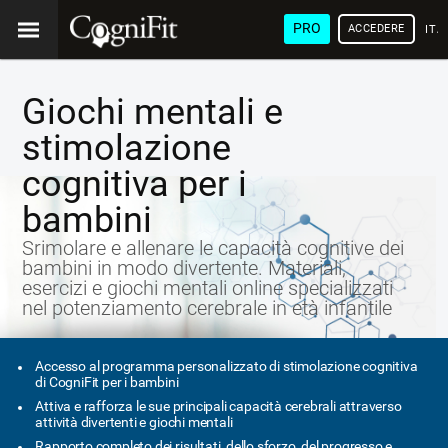
PRO
ACCEDERE
ITA
Giochi mentali e
stimolazione
cognitiva per i
bambini
Srimolare e allenare le capacità cognitive dei
bambini in modo divertente. Materiali,
esercizi e giochi mentali online specializzati
nel potenziamento cerebrale in età infantile
Accesso al programma personalizzato di stimolazione cognitiva
di CogniFit per i bambini
Attiva e rafforza le sue principali capacità cerebrali attraverso
attività divertenti e giochi mentali
Rapporto completo dei risultati, dello sforzo, del progresso e