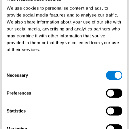
L'uso di CogniFit è consigliato a
bambini di età superiore
We use cookies to personalise content and ads, to
. Ciò significa che non esiste un'età in cui
ai 7 anni
provide social media features and to analyse our traffic.
questa piattaforma cessa di essere efficace.
We also share information about your use of our site with
our social media, advertising and analytics partners who
may combine it with other information that you’ve
provided to them or that they’ve collected from your use
of their services.
Consent
Necessary
Selection
Preferences
Statistics
Marketing