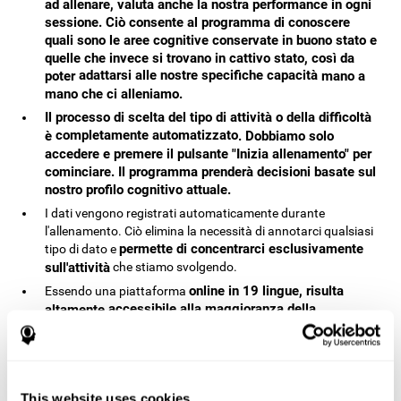
ad allenare, valuta anche la nostra performance in ogni
sessione. Ciò consente al programma di conoscere
quali sono le aree cognitive conservate in buono stato e
quelle che invece si trovano in cattivo stato, così da
adattarsi alle nostre specifiche capacità
poter
mano a
mano che ci alleniamo.
Il processo di scelta del tipo di attività o della difficoltà
completamente automatizzato
è
. Dobbiamo solo
accedere e premere il pulsante "Inizia allenamento" per
cominciare. Il programma prenderà decisioni basate sul
nostro profilo cognitivo attuale.
I dati vengono registrati automaticamente durante
l'allenamento. Ciò elimina la necessità di annotarci qualsiasi
permette di concentrarci esclusivamente
tipo di dato e
sull'attività
che stiamo svolgendo.
online in 19 lingue, risulta
Essendo una piattaforma
accessibile alla maggioranza della
altamente
. Solo necessitiamo di un accesso
popolazione mondiale
a Internet e di un computer, tablet o smartphone. Grazie
a questo semplice modo di accedere a CogniFit, questo
strumento consente di realizzare una stimolazione
This website uses cookies
cognitiva per bambini a distanza