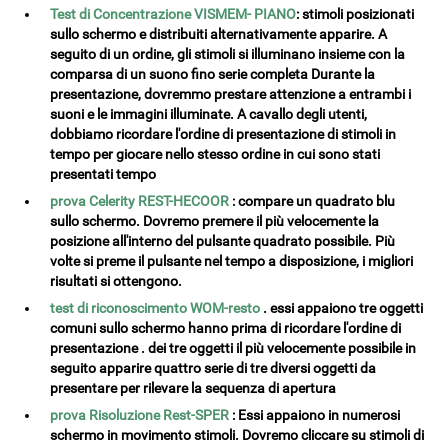
Test di Concentrazione VISMEM- PIANO
: stimoli posizionati
sullo schermo e distribuiti alternativamente apparire. A
seguito di un ordine, gli stimoli si illuminano insieme con la
comparsa di un suono fino serie completa Durante la
presentazione, dovremmo prestare attenzione a entrambi i
suoni e le immagini illuminate. A cavallo degli utenti,
dobbiamo ricordare l'ordine di presentazione di stimoli in
tempo per giocare nello stesso ordine in cui sono stati
presentati tempo
prova Celerity REST-HECOOR
: compare un quadrato blu
sullo schermo. Dovremo premere il più velocemente la
posizione all'interno del pulsante quadrato possibile. Più
volte si preme il pulsante nel tempo a disposizione, i migliori
risultati si ottengono.
test di riconoscimento WOM-resto
. essi appaiono tre oggetti
comuni sullo schermo hanno prima di ricordare l'ordine di
presentazione . dei tre oggetti il ​​più velocemente possibile in
seguito apparire quattro serie di tre diversi oggetti da
presentare per rilevare la sequenza di apertura
prova Risoluzione Rest-SPER
: Essi appaiono in numerosi
schermo in movimento stimoli. Dovremo cliccare su stimoli di