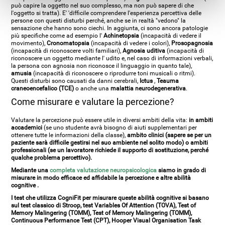
può capire la oggetto nel suo complesso, ma non può sapere di che
l'oggetto si tratta). E' 'difficile comprendere l'esperienza percettiva delle
persone con questi disturbi perché, anche se in realtà "vedono" la
sensazione che hanno sono ciechi. In aggiunta, ci sono ancora patologie
più specifiche come ad esempio l'
Achinetopsia
(incapacità di vedere il
movimento),
Cronomatopsia
(incapacità di vedere i colori),
Prosopagnosia
(incapacità di riconoscere volti familiari),
Agnosia uditiva
(incapacità di
riconoscere un oggetto mediante l' udito e, nel caso di informazioni verbali,
la persona con agnosia non riconosce il linguaggio in quanto tale),
amusia
(incapacità di riconoscere o riprodurre toni musicali o ritmi).
Questi disturbi sono causati da danni cerebrali,
Ictus
,
Teauma
craneoencefalico (TCE)
o anche una
malattia neurodegenerativa
.
Come misurare e valutare la percezione?
Valutare la percezione può essere utile in diversi ambiti della vita:
in ambiti
accademici
(se uno studente avrà bisogno di aiuti supplementari per
ottenere tutte le informazioni della classe),
ambito clinici
(sapere se per un
paziente sarà difficile gestirsi nel suo ambiente nel solito modo) o
ambiti
professionali
(se un lavoratore richiede il supporto di sostituzione, perché
qualche problema percettivo).
Mediante una
completa valutazione neuropsicologica
siamo in grado di
misurare in modo efficace ed affidabile la percezione e altre abilità
cognitive
.
I test che utilizza
CogniFit
per misurare queste abilità cognitive si basano
sul test classico di Stroop, test Variables Of Attention (TOVA), Test of
Memory Malingering (TOMM), Test of Memory Malingering (TOMM),
Continuous Performance Test (CPT), Hooper Visual Organisation Task