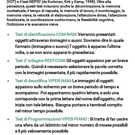
(VOT) e il test NEPSY (de Korkman, Kirk y Kemp, 1998). Oltre alla
percezione, questi test misurano anche la denominazione, la memoria
contestuale, il tempo di risposta, la memoria di lavoro, il monitoraggio, la
memoria visiva, la velocità di elaborazione, l'attenzione divisa, l'attenzione
focalizzata, la coordinazione occhio-mano, la flessibilità cognitiva,
l'inibizione e la scansione visiva.
Test di identificazione COM-NAM
: Verranno presentati
oggetti attraverso immagini o suoni. Dovremo dire in quale
formato (immagine o suono) l' oggetto è apparso l'ultima
volta, o se non sono apparsi in precedenza.
Test d' indagine REST-COM
: Gli oggetti appaiono per un breve
periodo. Quindi è necessario selezionare la parola corretta
con le immagini presentate, il più rapidamente possibile.
Test di decodifica VIPER-NAM
: Le immagini di oggetti
appaiono sullo schermo per un breve periodo di tempo e
scompaiono. Poi appariranno quattro lettere, e solo una
corrisponde con la prima lettera del nome dell'oggetto, che
inizia con tale lettera. Bisogna portare a termineil compito
nel minor tempo possibile.
Test di Programmazione VIPER-PIANO
: Si tratta di far uscire
una sfera da un labirinto nel minor numero di mosse possibili
e il più velocemente possibile