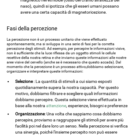
magnetico nel etmoide (osso del cranio all'altezza del
naso), quindi si ipotizza che gli esseri umani possano
avere una certa capacità di magnetoricezione.
Fasi della percezione
La percezione non è un processo unitario che viene effettuato
spontaneamente, ma si sviluppa in una serie di fasi per la corretta
percezione degli stimoli. Ad esempio, per percepire le informazioni visive,
non è sufficiente che la luce riflessa da un oggetto stimoli le cellule
recettive della nostra retina e che inviamo queste informazioni alle nostre
aree visive del cervello (anche se è necessario che questo accada). Dal
momento che la percezione è un processo attivo,dobbiamo selezionare,
organizzare e interpretare queste informazioni:
Selezione
: La quantità di stimoli a cui siamo esposti
quotidianamente supera la nostra capacità. Per questo
motivo, dobbiamo filtrare e scegliere quali informazioni
dobbiamo percepire. Questa selezione viene effettuata in
base alla nostra
attenzione
, esperienze, bisogni e preferenze
Organizzazione
: Una volta che sappiamo cosa dobbiamo
percepire, proviamo a raggruppare gli stimoli per avere più
facilità poi nel dare loro un senso. Nella percezione si verifica
una sinergia, poiché l'insieme percepito non può essere