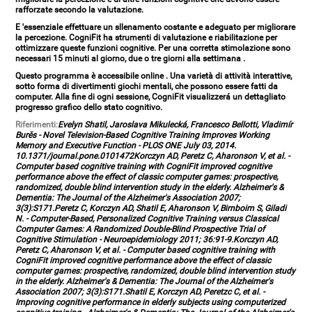
rafforzate secondo la valutazione.
E 'essenziale effettuare un sllenamento costante e adeguato per migliorare
la percezione.
CogniFit
ha strumenti di valutazione e riabilitazione per
ottimizzare queste funzioni cognitive.
Per una corretta stimolazione sono
necessari 15 minuti al giorno, due o tre giorni alla settimana
.
Questo programma è accessibile online
. Una varietà di attività interattive,
sotto forma di divertimenti giochi mentali, che possono essere fatti da
computer. Alla fine di ogni sessione,
CogniFit visualizzerá un dettagliato
progresso grafico
dello stato cognitivo.
Riferimenti:
Evelyn Shatil, Jaroslava Mikulecká, Francesco Bellotti, Vladimír
Burěs - Novel Television-Based Cognitive Training Improves Working
Memory and Executive Function - PLOS ONE July 03, 2014.
10.1371/journal.pone.0101472Korczyn AD, Peretz C, Aharonson V, et al. -
Computer based cognitive training with CogniFit improved cognitive
performance above the effect of classic computer games: prospective,
randomized, double blind intervention study in the elderly. Alzheimer's &
Dementia: The Journal of the Alzheimer's Association 2007;
3(3):S171.Peretz C, Korczyn AD, Shatil E, Aharonson V, Birnboim S, Giladi
N. - Computer-Based, Personalized Cognitive Training versus Classical
Computer Games: A Randomized Double-Blind Prospective Trial of
Cognitive Stimulation - Neuroepidemiology 2011; 36:91-9.Korczyn AD,
Peretz C, Aharonson V, et al. - Computer based cognitive training with
CogniFit improved cognitive performance above the effect of classic
computer games: prospective, randomized, double blind intervention study
in the elderly. Alzheimer's & Dementia: The Journal of the Alzheimer's
Association 2007; 3(3):S171.Shatil E, Korczyn AD, Peretzc C, et al. -
Improving cognitive performance in elderly subjects using computerized