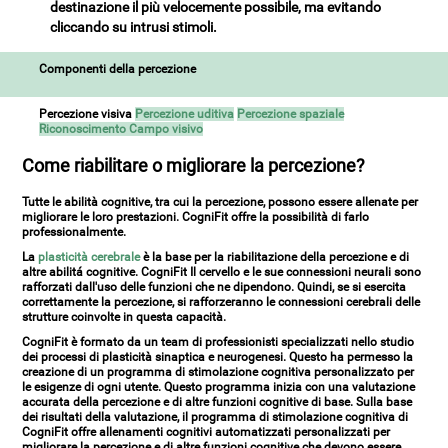
destinazione il più velocemente possibile, ma evitando
cliccando su intrusi stimoli.
Componenti della percezione
Percezione visiva
Percezione uditiva
Percezione spaziale
Riconoscimento
Campo visivo
Come riabilitare o migliorare la percezione?
Tutte le abilità cognitive, tra cui la percezione, possono essere allenate per
migliorare le loro prestazioni.
CogniFit
offre la possibilità di farlo
professionalmente.
La
plasticità cerebrale
è la base per la riabilitazione della percezione e di
altre abilitá cognitive
.
CogniFit
Il cervello e le sue connessioni neurali sono
rafforzati dall'uso delle funzioni che ne dipendono. Quindi, se si esercita
correttamente la percezione, si rafforzeranno le connessioni cerebrali delle
strutture coinvolte in questa capacità.
CogniFit
è formato da un team di professionisti specializzati nello studio
dei processi di plasticità sinaptica e neurogenesi. Questo ha permesso la
creazione
di un programma di stimolazione cognitiva personalizzato
per
le esigenze di ogni utente. Questo programma inizia con una valutazione
accurata della percezione e di altre funzioni cognitive di base. Sulla base
dei risultati della valutazione, il programma di stimolazione cognitiva di
CogniFit
offre allenamenti cognitivi automatizzati personalizzati per
migliorare la percezione e di altre funzioni cognitive che devono essere