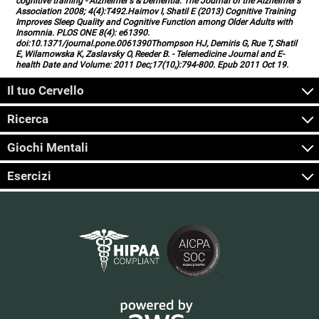
cognitive training - Alzheimer's & Dementia: The Journal of the Alzheimer's
Association 2008; 4(4):T492.Haimov I, Shatil E (2013) Cognitive Training
Improves Sleep Quality and Cognitive Function among Older Adults with
Insomnia. PLOS ONE 8(4): e61390.
doi:10.1371/journal.pone.0061390Thompson HJ, Demiris G, Rue T, Shatil
E, Wilamowska K, Zaslavsky O, Reeder B. - Telemedicine Journal and E-
health Date and Volume: 2011 Dec;17(10,):794-800. Epub 2011 Oct 19.
Il tuo Cervello
Ricerca
Giochi Mentali
Esercizi