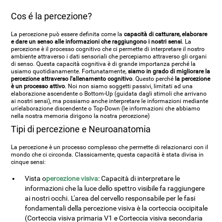
Cos é la percezione?
La percezione può essere definita come la
capacità di catturare, elaborare
e dare un senso alle informazioni che raggiungono i nostri sensi
. La
percezione è il processo cognitivo che ci permette di interpretare il nostro
ambiente attraverso i dati sensoriali che percepiamo attraverso gli organi
di senso. Questa capacità cognitiva è di grande importanza perché la
usiamo quotidianamente. Fortunatamente,
siamo in grado di migliorare la
percezione attraverso l'allenamento cognitivo
. Questo perché
la percezione
è un processo attivo
. Noi non siamo soggetti passivi, limitati ad una
elaborazione ascendente o Bottom-Up (guidata dagli stimoli che arrivano
ai nostri sensi), ma possiamo anche interpretare le informazioni mediante
un'elaborazione discendente o Top-Down (le informazioni che abbiamo
nella nostra memoria dirigono la nostra percezione)
Tipi di percezione e Neuroanatomia
La percezione è un processo complesso che permette di relazionarci con il
mondo che ci circonda. Classicamente, questa capacità è stata divisa in
cinque sensi:
Vista o
percezione visiva
: Capacità di interpretare le
informazioni che la luce dello spettro visibile fa raggiungere
ai nostri occhi. L'area del cervello responsabile per le fasi
fondamentali della percezione visiva è la corteccia occipitale
(Corteccia visiva primaria V1 e Corteccia visiva secondaria