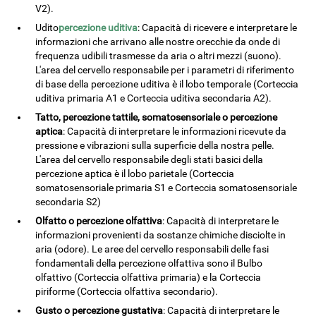
V2).
Udito
percezione uditiva
: Capacità di ricevere e interpretare le
informazioni che arrivano alle nostre orecchie da onde di
frequenza udibili trasmesse da aria o altri mezzi (suono).
L'area del cervello responsabile per i parametri di riferimento
di base della percezione uditiva è il lobo temporale (Corteccia
uditiva primaria A1 e Corteccia uditiva secondaria A2).
Tatto, percezione tattile, somatosensoriale o percezione
aptica
: Capacità di interpretare le informazioni ricevute da
pressione e vibrazioni sulla superficie della nostra pelle.
L'area del cervello responsabile degli stati basici della
percezione aptica è il lobo parietale (Corteccia
somatosensoriale primaria S1 e Corteccia somatosensoriale
secondaria S2)
Olfatto o percezione olfattiva
: Capacità di interpretare le
informazioni provenienti da sostanze chimiche disciolte in
aria (odore). Le aree del cervello responsabili delle fasi
fondamentali della percezione olfattiva sono il Bulbo
olfattivo (Corteccia olfattiva primaria) e la Corteccia
piriforme (Corteccia olfattiva secondario).
Gusto o percezione gustativa
: Capacità di interpretare le