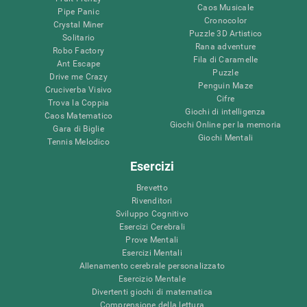
Caos Musicale
Pipe Panic
Cronocolor
Crystal Miner
Puzzle 3D Artistico
Solitario
Rana adventure
Robo Factory
Fila di Caramelle
Ant Escape
Puzzle
Drive me Crazy
Penguin Maze
Cruciverba Visivo
Cifre
Trova la Coppia
Giochi di intelligenza
Caos Matematico
Giochi Online per la memoria
Gara di Biglie
Giochi Mentali
Tennis Melodico
Esercizi
Brevetto
Rivenditori
Sviluppo Cognitivo
Esercizi Cerebrali
Prove Mentali
Esercizi Mentali
Allenamento cerebrale personalizzato
Esercizio Mentale
Divertenti giochi di matematica
Comprensione della lettura