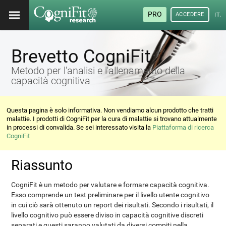
PRO
ACCEDERE
ITA
Brevetto CogniFit
Metodo per l'analisi e l'allenamento della
capacità cognitiva
Questa pagina è solo informativa. Non vendiamo alcun prodotto che tratti
malattie. I prodotti di CogniFit per la cura di malattie si trovano attualmente
in processi di convalida. Se sei interessato visita la
Piattaforma di ricerca
CogniFit
Riassunto
CogniFit è un metodo per valutare e formare capacità cognitiva.
Esso comprende un test preliminare per il livello utente cognitivo
in cui ciò sarà ottenuto un report dei risultati. Secondo i risultati, il
livello cognitivo può essere diviso in capacità cognitive discreti
separati e questi saranno valutati da diversi compiti nella