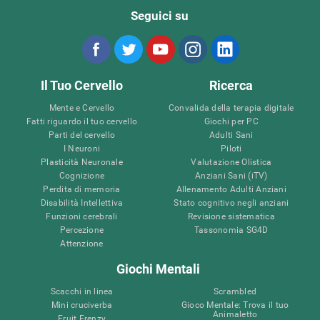
Seguici su
Il Tuo Cervello
Ricerca
Mente e Cervello
Convalida della terapia digitale
Fatti riguardo il tuo cervello
Giochi per PC
Parti del cervello
Adulti Sani
I Neuroni
Piloti
Plasticità Neuronale
Valutazione Olistica
Cognizione
Anziani Sani (iTV)
Perdita di memoria
Allenamento Adulti Anziani
Disabilità Intellettiva
Stato cognitivo negli anziani
Funzioni cerebrali
Revisione sistematica
Percezione
Tassonomia SG4D
Attenzione
Giochi Mentali
Scacchi in linea
Scrambled
Mini cruciverba
Gioco Mentale: Trova il tuo
Animaletto
Fruit Frenzy