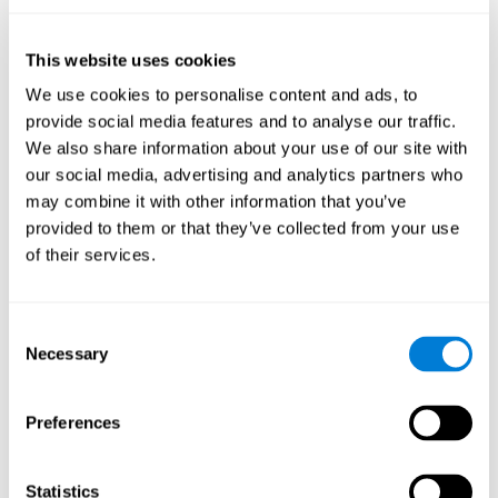
This website uses cookies
Si usa un'interfaccia su un (PC, móvil, Tablet) di uscita che
da e cattura gli stimoli della valutazione.
We use cookies to personalise content and ads, to
provide social media features and to analyse our traffic.
El Sistema ha un dispositivo di entrata di movimento e un
We also share information about your use of our site with
dispositivo di uscita che da uno stimolo. Esiste un
our social media, advertising and analytics partners who
analizzatore che analizza i dati di suddetto dispositivo in
may combine it with other information that you’ve
entrata.
provided to them or that they’ve collected from your use
B) L'analisi dei dati sulla base dei risultati della valutazione
of their services.
preliminare .
Una volta finita la prova si analizzano i risultati e si
Consent
separano le abilità cognitive per punteggio.
Necessary
Selection
Si analizzano i dati che sono costituiti di: abilità motrici
complesse e continu, il tempo richiesto per muovere
Preferences
suddetto stimolo, la delicatezza nel movimento, complesso
di coordinazione occhio-mano e coordinazione occhio-piede
Statistics