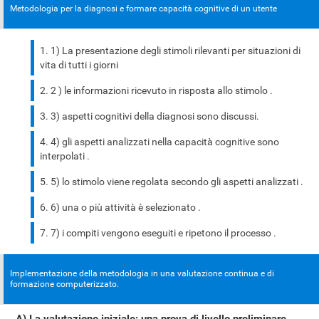
Metodologia per la diagnosi e formare capacità cognitive di un utente
1) La presentazione degli stimoli rilevanti per situazioni di
vita di tutti i giorni
2 ) le informazioni ricevuto in risposta allo stimolo .
3) aspetti cognitivi della diagnosi sono discussi.
4) gli aspetti analizzati nella capacità cognitive sono
interpolati .
5) lo stimolo viene regolata secondo gli aspetti analizzati .
6) una o più attività è selezionato .
7) i compiti vengono eseguiti e ripetono il processo .
Implementazione della metodologia in una valutazione continua e di
formazione computerizzato.