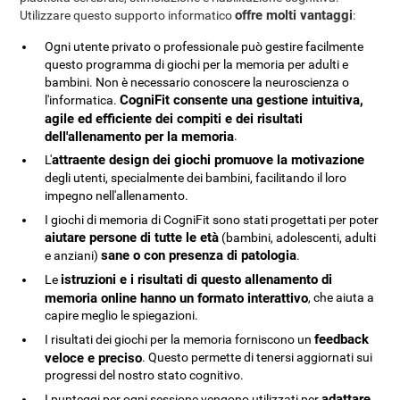
offre molti vantaggi
Utilizzare questo supporto informatico
:
Ogni utente privato o professionale può gestire facilmente
questo programma di giochi per la memoria per adulti e
bambini. Non è necessario conoscere la neuroscienza o
CogniFit consente una gestione intuitiva,
l'informatica.
agile ed efficiente dei compiti e dei risultati
dell'allenamento per la memoria
.
attraente design dei giochi promuove la motivazione
L'
degli utenti, specialmente dei bambini, facilitando il loro
impegno nell'allenamento.
I giochi di memoria di CogniFit sono stati progettati per poter
aiutare persone di tutte le età
(bambini, adolescenti, adulti
sane o con presenza di patologia
e anziani)
.
istruzioni e i risultati di questo allenamento di
Le
memoria online hanno un formato interattivo
, che aiuta a
capire meglio le spiegazioni.
feedback
I risultati dei giochi per la memoria forniscono un
veloce e preciso
. Questo permette di tenersi aggiornati sui
progressi del nostro stato cognitivo.
adattare
I punteggi per ogni sessione vengono utilizzati per