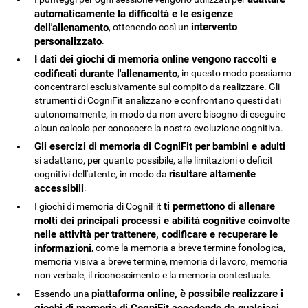
automaticamente la difficoltà e le esigenze
intervento
dell'allenamento
, ottenendo così un
personalizzato
.
I dati dei giochi di memoria online vengono raccolti e
codificati durante l'allenamento
, in questo modo possiamo
concentrarci esclusivamente sul compito da realizzare. Gli
strumenti di CogniFit analizzano e confrontano questi dati
autonomamente, in modo da non avere bisogno di eseguire
alcun calcolo per conoscere la nostra evoluzione cognitiva.
Gli esercizi di memoria di CogniFit per bambini e adulti
si adattano, per quanto possibile, alle limitazioni o deficit
risultare altamente
cognitivi dell'utente, in modo da
accessibili
.
ti permettono di allenare
I giochi di memoria di CogniFit
molti dei principali processi e abilità cognitive coinvolte
nelle attività per trattenere, codificare e recuperare le
informazioni
, come la memoria a breve termine fonologica,
memoria visiva a breve termine, memoria di lavoro, memoria
non verbale, il riconoscimento e la memoria contestuale.
piattaforma online, è possibile realizzare i
Essendo una
giochi di memoria di CogniFit accedendo da qualsiasi