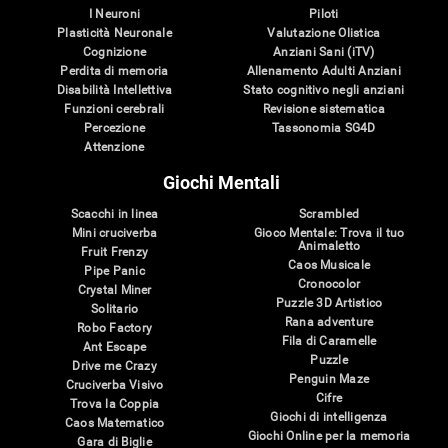
I Neuroni
Piloti
Plasticità Neuronale
Valutazione Olistica
Cognizione
Anziani Sani (iTV)
Perdita di memoria
Allenamento Adulti Anziani
Disabilità Intellettiva
Stato cognitivo negli anziani
Funzioni cerebrali
Revisione sistematica
Percezione
Tassonomia SG4D
Attenzione
Giochi Mentali
Scacchi in linea
Scrambled
Mini cruciverba
Gioco Mentale: Trova il tuo
Animaletto
Fruit Frenzy
Caos Musicale
Pipe Panic
Cronocolor
Crystal Miner
Puzzle 3D Artistico
Solitario
Rana adventure
Robo Factory
Fila di Caramelle
Ant Escape
Puzzle
Drive me Crazy
Penguin Maze
Cruciverba Visivo
Cifre
Trova la Coppia
Giochi di intelligenza
Caos Matematico
Giochi Online per la memoria
Gara di Biglie