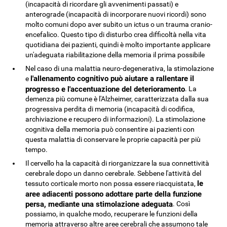
(incapacità di ricordare gli avvenimenti passati) e
anterograde (incapacità di incorporare nuovi ricordi) sono
molto comuni dopo aver subito un ictus o un trauma cranio-
encefalico. Questo tipo di disturbo crea difficoltà nella vita
quotidiana dei pazienti, quindi è molto importante applicare
un'adeguata riabilitazione della memoria il prima possibile
Nel caso di una malattia neuro-degenerativa, la stimolazione
l'allenamento cognitivo può aiutare a rallentare il
e
progresso e l'accentuazione del deterioramento
. La
demenza più comune è l'Alzheimer, caratterizzata dalla sua
progressiva perdita di memoria (incapacità di codifica,
archiviazione e recupero di informazioni). La stimolazione
cognitiva della memoria può consentire ai pazienti con
questa malattia di conservare le proprie capacità per più
tempo.
Il cervello ha la capacità di riorganizzare la sua connettività
cerebrale dopo un danno cerebrale. Sebbene l'attività del
le
tessuto corticale morto non possa essere riacquistata,
aree adiacenti possono adottare parte della funzione
persa, mediante una stimolazione adeguata
. Così
possiamo, in qualche modo, recuperare le funzioni della
memoria attraverso altre aree cerebrali che assumono tale