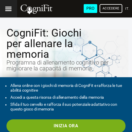
PRO
ACCEDERE
ITA
CogniFit: Giochi
per allenare la
memoria
Programna di allenamento cognitivo per
migliorare la capacitá di memoria
Allena online con i giochi di memoria di CogniFit e rafforza le tue
abilitá cognitive
Accedi a questa risorsa di allenamento della memoria
Sfida il tuo cervello e rafforza il suo potenziale adattativo con
questo gioco di memoria
INIZIA ORA