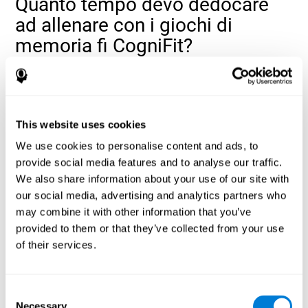
Quanto tempo devo dedocare
ad allenare con i giochi di
memoria fi CogniFit?
Le sessioni complete di allenamento automatizzato per la
dai 10 ai 15 minuti
memoria, di solito, durano circa
. Si consiglia
due o tre sessioni alla settimana
di realizzare
distribuite in
giorni non consecutivi. Per facilitare l'accesso all'allenamento,
This website uses cookies
CogniFit può inviare promemoria di sessione
.
We use cookies to personalise content and ads, to
ogni sessione di allenamento
In
per la memoria, gli strumenti di
due giochi di
CogniFit proporranno automaticamente
provide social media features and to analyse our traffic.
stimolazione cerebrale e un esercizio di valutazione
We also share information about your use of our site with
cognitiva
. In questo modo, possiamo facilmente allenare e
our social media, advertising and analytics partners who
misurare l'evoluzione della nostra memoria e dei suoi diversi
may combine it with other information that you’ve
sottotipi: memoria a breve termine, memoria di lavoro, ecc.
provided to them or that they’ve collected from your use
Giochi di Memoria: Quali
of their services.
esercizi compongono l'
allenamento di memoria di
Consent
CogniFit?
Necessary