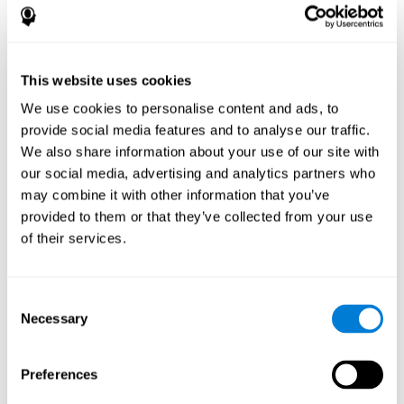
popolare? - Storia
Giochi di stima e pianificazione come "Crystal Miner" aiutano gli
utenti ad allocare le proprie risorse cognitive nello spazio e nel
This website uses cookies
tempo. Questo li aiuta a fornire risposte corrette più rapide agli
obiettivi e intrattiene l'utente mentre lavora sulle sue diverse
We use cookies to personalise content and ads, to
capacità cognitive.
provide social media features and to analyse our traffic.
In che modo il gioco mentale "Crystal
We also share information about your use of our site with
Miner" migliora le mie capacità
our social media, advertising and analytics partners who
cognitive?
may combine it with other information that you’ve
provided to them or that they’ve collected from your use
"Crystal Miner" di CogniFit aiuta a stimolare uno specifico modello
of their services.
di attivazione neurale. Ripetere e allenare questo schema in modo
coerente può aiutare a creare nuove sinapsi e aiutare i circuiti
neurali a riorganizzarsi e recuperare funzioni cognitive indebolite
o danneggiate.
Consent
"Crystal Miner" aiuta a esercitare la pianificazione, la percezione
Necessary
Selection
spaziale e la stima. Stimolare costantemente queste abilità può
aiutare a creare nuove sinapsi, riorganizzare i circuiti neurali e
migliorare le funzioni cognitive.
Preferences
Cosa succede quando non alleno le