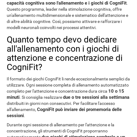
capacità cognitiva sono l'allenamento e i giochi di CogniFit
.
Questo programma, leader nella stimolazione cognitiva, offre
un'allenamento multidimensionale e sistematico dell'attenzione e
di altre abilità cognitive. Così, possiamo attivare e rafforzare i
modelli neuronali coinvolti nei processi attentivi.
Quanto tempo devo dedicare
all'allenamento con i giochi di
attenzione e concentrazione di
CogniFit?
Il formato dei giochi CogniFit li rende eccezionalmente semplici da
utilizzare. Ogni sessione completa di allenamento automatizzato
10 o 15
completo per l'attenzione e concentrazione dura circa
minuti
due o tre sessioni alla settimana
. Si consiglia realizzare
distribuiti in giorni non consecutivi. Per facilitare l'accesso
CogniFit può inviare dei promemoria delle
all'allenamento,
sessioni
.
Durante ogni sessione di allenamento per l'attenzione e la
concentrazione, gli strumenti di CogniFit proporranno
due giochi di stimolazione cerebrale e un
automaticamente