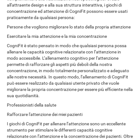
all'attraente design e alla sua struttura interattiva, i giochi di
concentrazione ed attenzione di CogniFit possono essere usati
praticamente da qualsiasi persona:
Persone che vogliono migliorare lo stato della propria attenzione
Esercitare la mia attenzione e la mia concentrazione
CogniFit è stato pensato in modo che qualsiasi persona possa
allenare le capacità cognitive relazionate con l’attenzione in
modo accessibile. L’allenamento cognitivo per l’attenzione
permette di rafforzare gli aspetti più deboli della nostra
concentrazione, in modo totalmente personalizzato e adeguato
alle nostre necessità. In questo modo, l’allenamento di CogniFit
può essere realizzato da qualsiasi utente privato che vuole
migliorare la propria concentrazione per essere più efficiente nella
sua quotidianità.
Professionisti della salute
Rafforzare l'attenzione dei miei pazienti
I giochi di CogniFit per allenare l’attenzione sono un eccellente
strumento per stimolare le differenti capacità cognitive
relazionate con l’attenzione e la concentrazione dei pazienti. Oltre