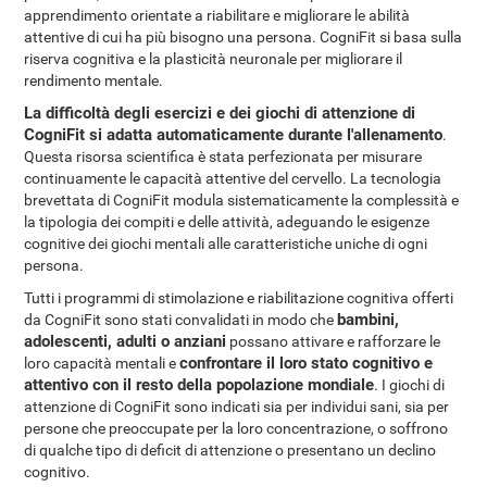
apprendimento orientate a riabilitare e migliorare le abilità
attentive di cui ha più bisogno una persona. CogniFit si basa sulla
riserva cognitiva e la plasticità neuronale per migliorare il
rendimento mentale.
La difficoltà degli esercizi e dei giochi di attenzione di
CogniFit si adatta automaticamente durante l'allenamento
.
Questa risorsa scientifica è stata perfezionata per misurare
continuamente le capacità attentive del cervello. La tecnologia
brevettata di CogniFit modula sistematicamente la complessità e
la tipologia dei compiti e delle attività, adeguando le esigenze
cognitive dei giochi mentali alle caratteristiche uniche di ogni
persona.
Tutti i programmi di stimolazione e riabilitazione cognitiva offerti
bambini,
da CogniFit sono stati convalidati in modo che
adolescenti, adulti o anziani
possano attivare e rafforzare le
confrontare il loro stato cognitivo e
loro capacità mentali e
attentivo con il resto della popolazione mondiale
. I giochi di
attenzione di CogniFit sono indicati sia per individui sani, sia per
persone che preoccupate per la loro concentrazione, o soffrono
di qualche tipo di deficit di attenzione o presentano un declino
cognitivo.