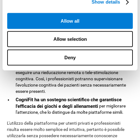
Show details
I giochi di attenzione e concentrazione di CogniFit
permettono di allenare molti dei principali processi
e
competenze cognitive coinvolte in attività che ci richiedono di
Allow all
focalizzare la nostra attenzione su uno o più stimoli
oggettivi, come l'attenzione focalizzata e l'attenzione divisa.
Allow selection
CogniFit ha cercato di adattare quanto più possibile i suoi
esercizi di attenzione ai limiti o ai deficit cognitivi dell'utente,
altamente accessibili
rendendoli
.
Deny
È possibile accedere ai giochi di CogniFit da qualsiasi
punto con accesso a Internet
. Ciò dà la possibilità di
eseguire una rieducazione remota o tele-stimolazione
cognitiva. Così, i professionisti potranno supervisionare
l'evoluzione cognitiva dei pazienti senza necessariamente
essere presenti.
CogniFit ha un sostegno scientifico che garantisce
l'efficacia dei giochi e degli allenamenti
per migliorare
l'attenzione, che lo distingue da molte piattaforme simili.
L'utilizzo della piattaforma per utenti privati e professionisti
risulta essere molto semplice ed intuitiva, pertanto è possibile
utilizzarla senza possedere necessariamente conoscenze