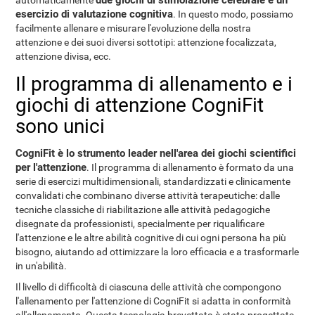
esercizio di valutazione cognitiva
. In questo modo, possiamo
facilmente allenare e misurare l'evoluzione della nostra
attenzione e dei suoi diversi sottotipi: attenzione focalizzata,
attenzione divisa, ecc.
Il programma di allenamento e i
giochi di attenzione CogniFit
sono unici
CogniFit è lo strumento leader nell'area dei giochi scientifici
per l'attenzione
. Il programma di allenamento è formato da una
serie di esercizi multidimensionali, standardizzati e clinicamente
convalidati che combinano diverse attività terapeutiche: dalle
tecniche classiche di riabilitazione alle attività pedagogiche
disegnate da professionisti, specialmente per riqualificare
l'attenzione e le altre abilità cognitive di cui ogni persona ha più
bisogno, aiutando ad ottimizzare la loro efficacia e a trasformarle
in un'abilità.
Il livello di difficoltà di ciascuna delle attività che compongono
l'allenamento per l'attenzione di CogniFit si adatta in conformità
all'allenamento. Questa tecnologia brevettata è stata progettata