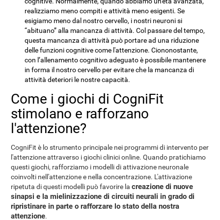
cognitive. Normalmente, quando abbiamo un'età avanzata,
realizziamo meno compiti e attività meno esigenti. Se
esigiamo meno dal nostro cervello, i nostri neuroni si
“abituano” alla mancanza di attività. Col passare del tempo,
questa mancanza di attività può portare ad una riduzione
delle funzioni cognitive come l'attenzione. Ciononostante,
con l’allenamento cognitivo adeguato è possibile mantenere
in forma il nostro cervello per evitare che la mancanza di
attività deteriori le nostre capacità.
Come i giochi di CogniFit
stimolano e rafforzano
l'attenzione?
CogniFit è lo strumento principale nei programmi di intervento per
l'attenzione attraverso i giochi clinici online. Quando pratichiamo
questi giochi, rafforziamo i modelli di attivazione neuronale
coinvolti nell'attenzione e nella concentrazione. L'attivazione
creazione di nuove
ripetuta di questi modelli può favorire la
sinapsi e la mielinizzazione di circuiti neurali in grado di
ripristinare in parte o rafforzare lo stato della nostra
attenzione
.