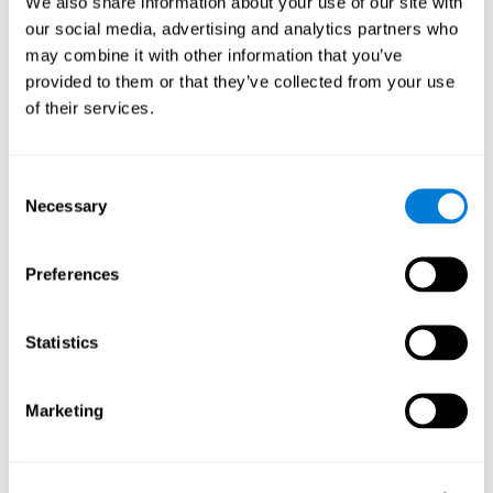
We also share information about your use of our site with
motivazione
degli utenti, specialmente dei bambini,
facilitando il loro impegno nell'allenamento.
our social media, advertising and analytics partners who
may combine it with other information that you’ve
Gli allenamenti dell'attenzione di CogniFit sono stati
aiutare le persone di tutte le età
progettati per
(bambini,
provided to them or that they’ve collected from your use
sani o con qualche patologia
adolescenti, adulti e anziani)
.
of their services.
formato interattivo
Il
delle istruzioni e dei risultati dei giochi
aiuta a comprendere meglio le
per l'attenzione
spiegazioni
.
Consent
I risultati dei giochi per l'attenzione e la concentrazione
Necessary
Selection
un feedback rapido e preciso
forniscono
. Questo ci
permette di essere aggiornati sulla nostra evoluzione e stato
cognitivo.
Preferences
Gli strumenti di CogniFit utilizzano le nostre prestazioni
regolare il grado di difficoltà e
durante ogni sessione per
Statistics
le esigenze di allenamento automaticamente
, ciò ci
intervento personalizzato
permette di realizzare un
.
I dati vengono raccolti e codificati durante l'allenamento
,
Marketing
per cui possiamo concentrarci solo sull'esecuzione corretta
dell'esercizio. CogniFit analizza e confronta questi dati
autonomamente, in modo da non aver bisogno di fare calcoli
per vedere la nostra evoluzione cognitiva.