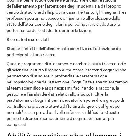
CogniFit per le scuole consente di regolare e gestire i giochi
dell'allenamento per l'attenzione degli studenti, sia dal proprio
centro di studi che dalla propria casa. Pertanto, gli insegnanti e i
professori potranno accedere ai risultati e all'evoluzione dello
stato dell'attenzione degli alunni per comparare e adattare la
performance dello studente durante le lezioni.
Ricercatori e scienziati
Studiare l'effetto dell'allenamento cognitivo sull'attenzione dei
partecipanti di una ricerca
Questo programma di allenamento cerebrale aiuta i ricercatori e
gli scienziati di tutto il mondo a realizzare interventi cognitivi che
permettono di studiare in profondità le caratteristiche
neuropsicologiche dell’attenzione. CogniFit fa risparmiare tempo
al team scientifico e ai partecipanti, facilitando la raccolta, la
gestione e l’analisi dei dati relativi allo studio. Inoltre, la
piattaforma di CogniFit per i ricercatori dispone di un gruppo di
controllo che propone attività differenti da quelle del "gruppo
normale", e sempre ad un livello inferiore di difficoltà. Questo
permette di creare comodamente disegni sperimentali più
complessi.