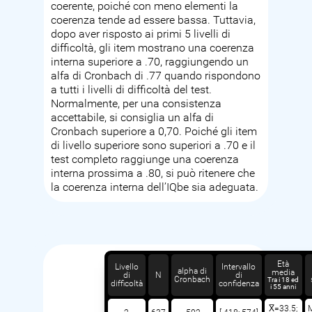
coerente, poiché con meno elementi la
coerenza tende ad essere bassa. Tuttavia,
dopo aver risposto ai primi 5 livelli di
difficoltà, gli item mostrano una coerenza
interna superiore a .70, raggiungendo un
alfa di Cronbach di .77 quando rispondono
a tutti i livelli di difficoltà del test.
Normalmente, per una consistenza
accettabile, si consiglia un alfa di
Cronbach superiore a 0,70. Poiché gli item
di livello superiore sono superiori a .70 e il
test completo raggiunge una coerenza
interna prossima a .80, si può ritenere che
la coerenza interna dell’IQbe sia adeguata.
Età
Livello
Intervallo
alpha di
media
di
N
di
Cronbach
Tra i 18 ed
difficoltà
confidenza
i 55 anni
X̅=33.5;