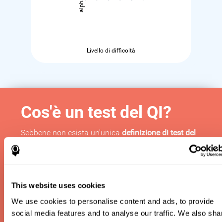
Livello di difficoltà
Cos'è un test del QI?
Sebbene non esista un'unica
definizione di test del
QI
, un
test del QI è
uno strumento per ottenere una
misura approssimativa dell'intelligenza di una
persona. Di solito consistono in una serie di attività
che mettono alla prova le capacità dell'utente, per
vedere quanto si comporta bene rispetto a persone
This website uses cookies
della stessa età. Esistono diversi tipi di test del QI, a
We use cookies to personalise content and ads, to provide
seconda che tu voglia misurare l'intelligenza fluida
o l'intelligenza cristallizzata, l'intelligenza verbale o
social media features and to analyse our traffic. We also sha