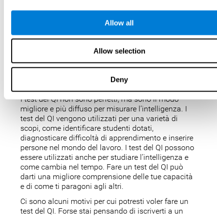
QI?
Allow all
Un test del QI è uno dei modi migliori e più efficienti
per stimare quanto sei intelligente. I test del QI
possono anche mostrare quanto vai bene a scuola
Allow selection
e come ti confronti con le altre persone della tua
età. Qui a CogniFit, abbiamo reso i test del QI
divertenti e ripetibili, quindi abbiamo progettato
Deny
IQbe per fornire risultati immediati.
I test del QI non sono perfetti, ma sono il modo
migliore e più diffuso per misurare l’intelligenza. I
test del QI vengono utilizzati per una varietà di
scopi, come identificare studenti dotati,
diagnosticare difficoltà di apprendimento e inserire
persone nel mondo del lavoro. I test del QI possono
essere utilizzati anche per studiare l’intelligenza e
come cambia nel tempo. Fare un test del QI può
darti una migliore comprensione delle tue capacità
e di come ti paragoni agli altri.
Ci sono alcuni motivi per cui potresti voler fare un
test del QI. Forse stai pensando di iscriverti a un