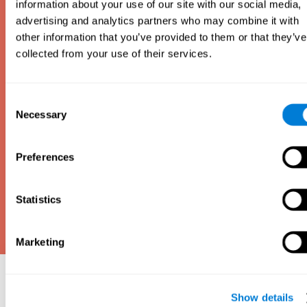
non verbale, ecc.
information about your use of our site with our social media,
advertising and analytics partners who may combine it with
Per convenzione, la maggior parte dei test del QI
hanno un intervallo di punteggi da 0 a 200, con una
other information that you’ve provided to them or that they’ve
media di 100 e una deviazione standard di 15. Se
collected from your use of their services.
ottieni un punteggio superiore a 100, sei al di sopra
della media; ma se ottieni un punteggio inferiore a
100, sei al di sotto della media.
Consent
Necessary
Selection
Preferences
Statistics
Marketing
Perché fare un test del
Show details