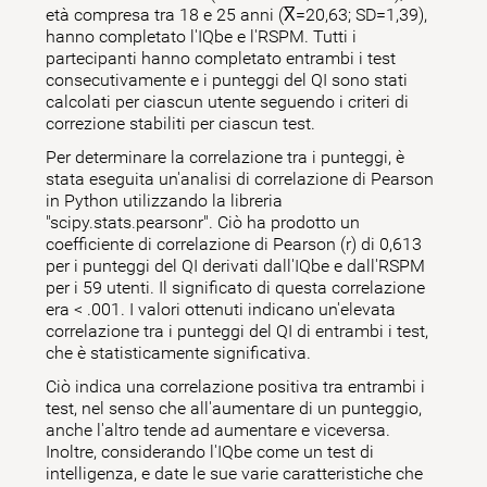
età compresa tra 18 e 25 anni (X̅=20,63; SD=1,39),
hanno completato l'IQbe e l'RSPM. Tutti i
partecipanti hanno completato entrambi i test
consecutivamente e i punteggi del QI sono stati
calcolati per ciascun utente seguendo i criteri di
correzione stabiliti per ciascun test.
Per determinare la correlazione tra i punteggi, è
stata eseguita un'analisi di correlazione di Pearson
in Python utilizzando la libreria
"scipy.stats.pearsonr". Ciò ha prodotto un
coefficiente di correlazione di Pearson (r) di 0,613
per i punteggi del QI derivati dall'IQbe e dall'RSPM
per i 59 utenti. Il significato di questa correlazione
era < .001. I valori ottenuti indicano un'elevata
correlazione tra i punteggi del QI di entrambi i test,
che è statisticamente significativa.
Ciò indica una correlazione positiva tra entrambi i
test, nel senso che all'aumentare di un punteggio,
anche l'altro tende ad aumentare e viceversa.
Inoltre, considerando l'IQbe come un test di
intelligenza, e date le sue varie caratteristiche che