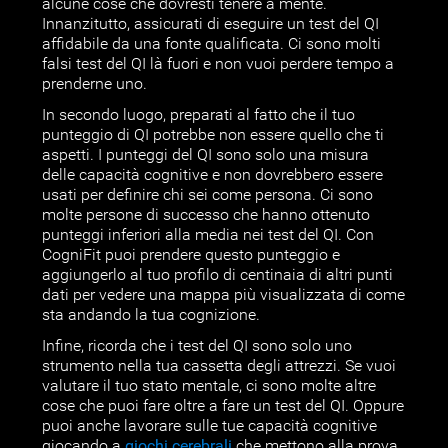
alcune cose che dovresti tenere a mente.
Innanzitutto, assicurati di eseguire un test del QI
affidabile da una fonte qualificata. Ci sono molti
falsi test del QI là fuori e non vuoi perdere tempo a
prenderne uno.
In secondo luogo, preparati al fatto che il tuo
punteggio di QI potrebbe non essere quello che ti
aspetti. I punteggi del QI sono solo una misura
delle capacità cognitive e non dovrebbero essere
usati per definire chi sei come persona. Ci sono
molte persone di successo che hanno ottenuto
punteggi inferiori alla media nei test del QI. Con
CogniFit puoi prendere questo punteggio e
aggiungerlo al tuo profilo di centinaia di altri punti
dati per vedere una mappa più visualizzata di come
sta andando la tua cognizione.
Infine, ricorda che i test del QI sono solo uno
strumento nella tua cassetta degli attrezzi. Se vuoi
valutare il tuo stato mentale, ci sono molte altre
cose che puoi fare oltre a fare un test del QI. Oppure
puoi anche lavorare sulle tue capacità cognitive
giocando a
giochi cerebrali
che mettono alla prova