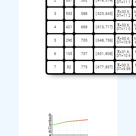
2
637
.502
[.418;.574]
DT=11.1
X̅=33.5;
3
533
.588
[.525;.645]
DT=11.2
X̅=33.6;
4
421
.668
[.613;.717]
DT=11.0
X̅=33.4;
5
290
.705
[.648;.756]
DT=10.9
X̅=31.6;
6
105
.737
[.651;.808]
DT=10.4
X̅=30.3;
7
52
.775
[.677;.857]
DT=9.99
alpha di Cronbach