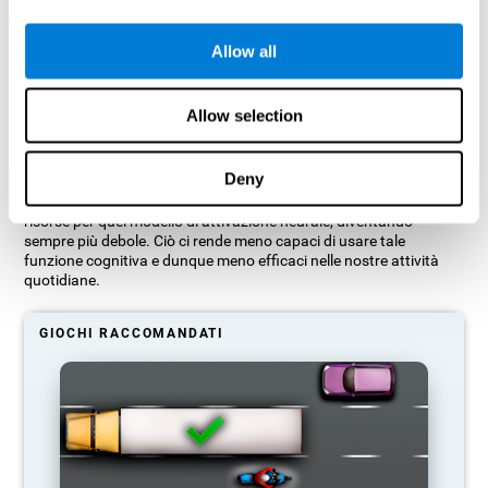
Proiezione grafica orientativa delle reti neuronali dopo 3
settimane.
Allow all
Cosa succede quando non alleno le
mie capacità cognitive?
Allow selection
Il nostro cervello è progettato per risparmiare risorse, quindi
Deny
tende ad eliminare le connessioni inutilizzate. Così, se un'abilità
cognitiva non viene usata normalmente, il cervello non fornisce
risorse per quel modello di attivazione neurale, diventando
sempre più debole. Ciò ci rende meno capaci di usare tale
funzione cognitiva e dunque meno efficaci nelle nostre attività
quotidiane.
GIOCHI RACCOMANDATI