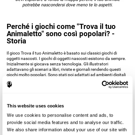
potrebbe nascondersi dove meno te lo aspetti.
Perché i giochi come "Trova il tuo
Animaletto" sono così popolari? -
Storia
Il gioco Trova il tuo Animaletto è basato sui classici giochi di
oggetti nascosti. I giochi di oggetti nascosti esistono da sempre.
Inizialmente si giocava senza tecnologia. Gli illustratori
adattavano gli scenari a libri, riviste e giornali rendendo questi
giochi molto popolari. Sono stati poi adattati ad ambienti digitali
e virtuali con giochi come I-Spy Spooky Mansion di Scholastic
pubblicato nel 1999.
I neuropsicologi di CogniFit hanno voluto dare una svolta ai primi
giochi di oggetti nascosti per aiutarci ad allenare la percezione
uditiva. Hanno colto l'opportunità di creare non solo un gioco che
This website uses cookies
trasporta l'utente indietro nel tempo ai giochi classici di oggetti
We use cookies to personalise content and ads, to
nascosti, ma hanno anche introdotto un approccio moderno a
tali giochi. Trova il tuo Animaletto ti offre l'opportunità di allenare
provide social media features and to analyse our traffic.
la tua percezione spaziale e le tue abilità uditive mentre ti diverti
We also share information about your use of our site with
con i diversi scenari stimolanti del gioco.