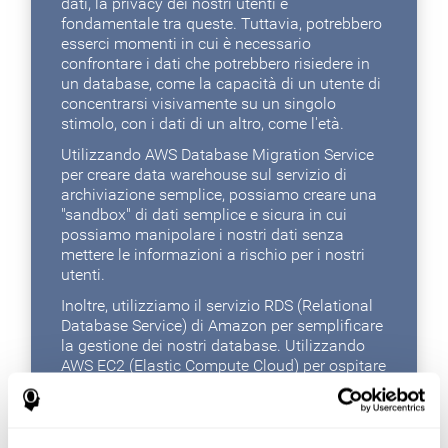
dati, la privacy dei nostri utenti è
fondamentale tra queste. Tuttavia, potrebbero
esserci momenti in cui è necessario
confrontare i dati che potrebbero risiedere in
un database, come la capacità di un utente di
concentrarsi visivamente su un singolo
stimolo, con i dati di un altro, come l'età.
Utilizzando AWS Database Migration Service
per creare data warehouse sul servizio di
archiviazione semplice, possiamo creare una
"sandbox" di dati semplice e sicura in cui
possiamo manipolare i nostri dati senza
mettere le informazioni a rischio per i nostri
utenti.
Inoltre, utilizziamo il servizio RDS (Relational
Database Service) di Amazon per semplificare
la gestione dei nostri database. Utilizzando
AWS EC2 (Elastic Compute Cloud) per ospitare
i nostri server front-end, possiamo sfruttare
potenti funzionalità di bilanciamento del
carico e scalabilità automatica per adattare il
nostro sistema alle mutevoli richieste di