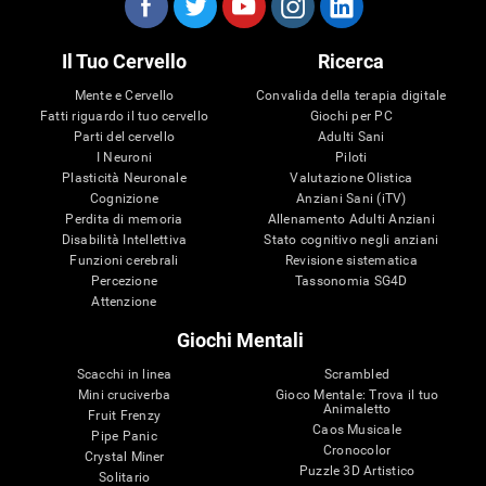
Il Tuo Cervello
Ricerca
Mente e Cervello
Convalida della terapia digitale
Fatti riguardo il tuo cervello
Giochi per PC
Parti del cervello
Adulti Sani
I Neuroni
Piloti
Plasticità Neuronale
Valutazione Olistica
Cognizione
Anziani Sani (iTV)
Perdita di memoria
Allenamento Adulti Anziani
Disabilità Intellettiva
Stato cognitivo negli anziani
Funzioni cerebrali
Revisione sistematica
Percezione
Tassonomia SG4D
Attenzione
Giochi Mentali
Scacchi in linea
Scrambled
Mini cruciverba
Gioco Mentale: Trova il tuo
Animaletto
Fruit Frenzy
Caos Musicale
Pipe Panic
Cronocolor
Crystal Miner
Puzzle 3D Artistico
Solitario