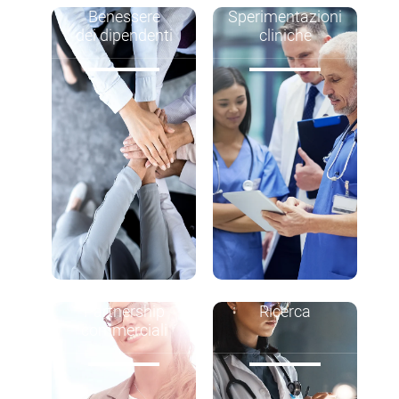
Benessere
Sperimentazioni
dei dipendenti
cliniche
Partnership
Ricerca
commerciali