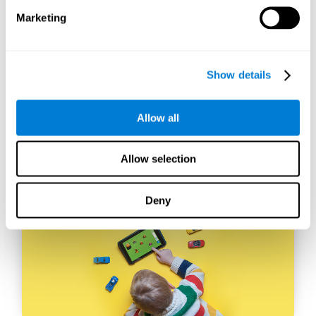
dati in modi nuovi e potenti, che ci
consentono di trasformare i dati grezzi in
Marketing
informazioni organizzate e preziose.
La creazione di database virtuali utilizzando
strumenti come AWS Glue Crawler e AWS Glue
Show details
ETL Jobs ci consente di creare origini dati
semplici ma potenti per una varietà di
applicazioni interne ed esterne.
Allow all
In questo modo, possiamo costruire database
personalizzati, specificamente progettati per
soddisfare i requisiti di ogni applicazione dati.
Allow selection
Deny