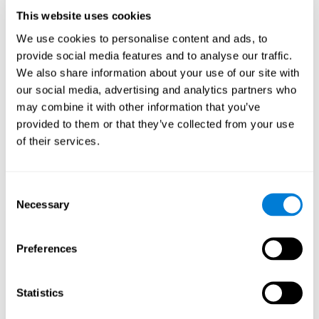
traffico durante il giorno, il che significa che
This website uses cookies
possiamo offrire senza problemi ai nostri
We use cookies to personalise content and ads, to
utenti il massimo prestazioni durante i periodi
di traffico elevato senza sprecare le risorse del
provide social media features and to analyse our traffic.
server durante i periodi di traffico ridotto.
We also share information about your use of our site with
our social media, advertising and analytics partners who
AWS non solo ci fornisce fantastici strumenti
per creare un piano di archiviazione dei dati
may combine it with other information that you’ve
potente, efficiente e flessibile, ma grazie al
provided to them or that they’ve collected from your use
WAF (Web Application Firewall) di Amazon,
of their services.
possiamo garantire che le nostre applicazioni
Web siano al sicuro dalle minacce online.
Consent
Necessary
Selection
Ottimizzazione del
Preferences
trattamento dei dati
Con strumenti di dati come AWS Glue,
Statistics
possiamo perfezionare, filtrare ed elaborare i