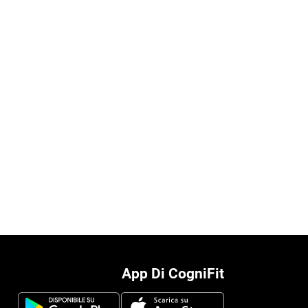
App Di CogniFit