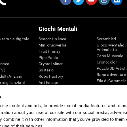
Giochi Mentali
 terapia digitale
Scacchi in linea
Scrambled
Mini cruciverba
Gioco Mentale: T
Animaletto
Fruit Frenzy
Caos Musicale
Pipe Panic
Cronocolor
istica
Crystal Miner
Puzzle 3D Artist
iTV)
Solitario
Rana adventure
ulti Anziani
Robo Factory
Fila di Caramelle
 negli anziani
Ant Escape
Puzzle
ematica
Drive me Crazy
Penguin Maze
G4D
Cruciverba Visivo
s
Cifre
Trova la Coppia
ise content and ads, to provide social media features and to an
Giochi di intelli
Caos Matematico
Giochi Online pe
rmation about your use of our site with our social media, advertis
Gara di Biglie
Giochi Mentali
 combine it with other information that you’ve provided to them o
Tennis Melodico
 use of their services.