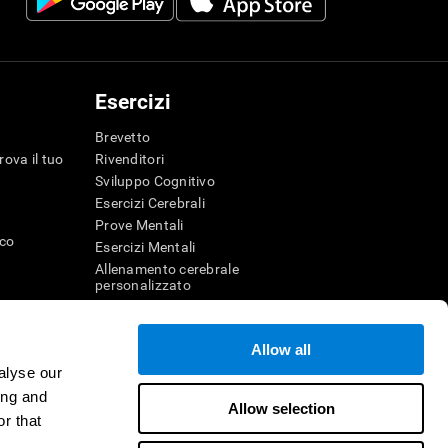
Esercizi
Brevetto
rova il tuo
Rivenditori
Sviluppo Cognitivo
Esercizi Cerebrali
Prove Mentali
ico
Esercizi Mentali
Allenamento cerebrale
personalizzato
Esercizio Mentale
Divertenti giochi di matematica
Allow all
Comprensione della lettura
alyse our
genza
Bambini dotati
r la memoria
Battaglie cerebrali
ing and
Allow selection
Test QI
r that