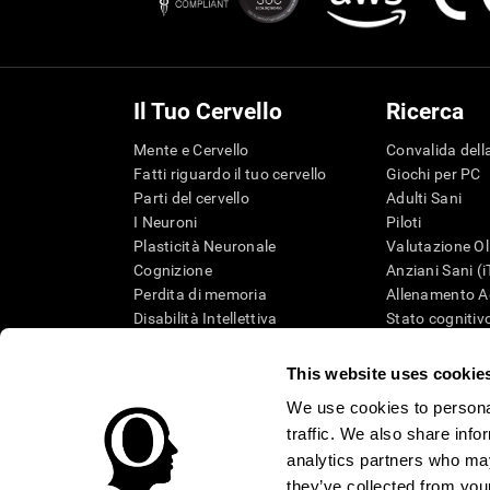
Il Tuo Cervello
Ricerca
Mente e Cervello
Convalida della
Fatti riguardo il tuo cervello
Giochi per PC
Parti del cervello
Adulti Sani
I Neuroni
Piloti
Plasticità Neuronale
Valutazione Ol
Cognizione
Anziani Sani (
Perdita di memoria
Allenamento Ad
Disabilità Intellettiva
Stato cognitivo
Funzioni cerebrali
Revisione sist
Percezione
Tassonomia S
This website uses cookie
Attenzione
We use cookies to personal
traffic. We also share info
analytics partners who may
they’ve collected from your