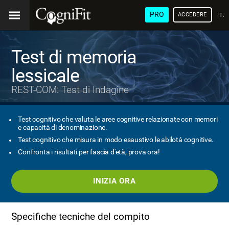
PRO
ACCEDERE
ITA
Test di memoria
lessicale
REST-COM: Test di Indagine
Test cognitivo che valuta le aree cognitive relazionate con memori
e capacità di denominazione.
Test cognitivo che misura in modo esaustivo le abilotá cognitive.
Confronta i risultati per fascia d'età, prova ora!
INIZIA ORA
Specifiche tecniche del compito