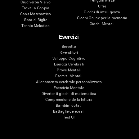
Penguin Maze
Cruciverba Visivo
Cifre
Trova la Coppia
Giochi di intelligenza
Caos Matematico
Giochi Online per la memoria
Gara di Biglie
Giochi Mentali
Tennis Melodico
Esercizi
Brevetto
Rivenditori
Sviluppo Cognitivo
Esercizi Cerebrali
Prove Mentali
Esercizi Mentali
Allenamento cerebrale personalizzato
Esercizio Mentale
Divertenti giochi di matematica
Comprensione della lettura
Bambini dotati
Battaglie cerebrali
Test QI