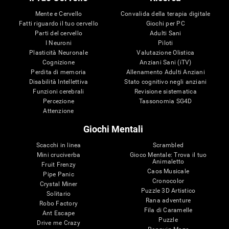
Mente e Cervello
Convalida della terapia digitale
Fatti riguardo il tuo cervello
Giochi per PC
Parti del cervello
Adulti Sani
I Neuroni
Piloti
Plasticità Neuronale
Valutazione Olistica
Cognizione
Anziani Sani (iTV)
Perdita di memoria
Allenamento Adulti Anziani
Disabilità Intellettiva
Stato cognitivo negli anziani
Funzioni cerebrali
Revisione sistematica
Percezione
Tassonomia SG4D
Attenzione
Giochi Mentali
Scacchi in linea
Scrambled
Mini cruciverba
Gioco Mentale: Trova il tuo
Animaletto
Fruit Frenzy
Caos Musicale
Pipe Panic
Cronocolor
Crystal Miner
Puzzle 3D Artistico
Solitario
Rana adventure
Robo Factory
Fila di Caramelle
Ant Escape
Puzzle
Drive me Crazy