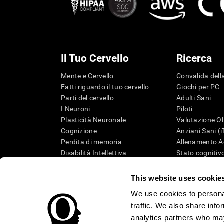
Il Tuo Cervello
Ricerca
Mente e Cervello
Convalida della
Fatti riguardo il tuo cervello
Giochi per PC
Parti del cervello
Adulti Sani
I Neuroni
Piloti
Plasticità Neuronale
Valutazione Ol
Cognizione
Anziani Sani (
Perdita di memoria
Allenamento Ad
Disabilità Intellettiva
Stato cognitivo
Funzioni cerebrali
Revisione sist
Percezione
Tassonomia S
This website uses cookie
Attenzione
We use cookies to personal
traffic. We also share info
analytics partners who may