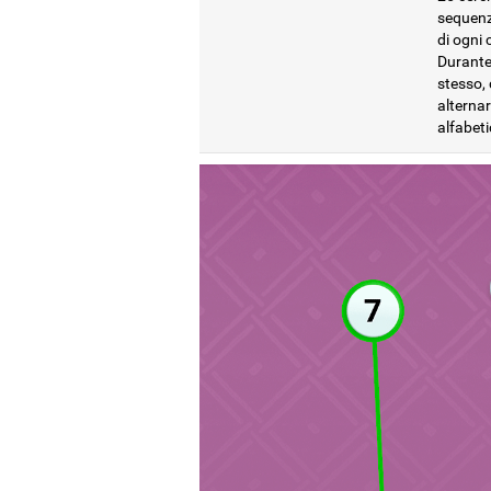
sequenza
di ogni 
Durante 
stesso, 
alternar
alfabeti