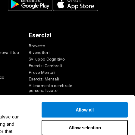
Esercizi
Brevetto
rova il tuo
Rivenditori
Sviluppo Cognitivo
Esercizi Cerebrali
Prove Mentali
ico
Esercizi Mentali
Allenamento cerebrale
personalizzato
Esercizio Mentale
Divertenti giochi di matematica
Allow all
Comprensione della lettura
alyse our
genza
Bambini dotati
r la memoria
Battaglie cerebrali
ing and
Allow selection
Test QI
r that