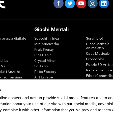
Giochi Mentali
 terapia digitale
Scacchi in linea
Scrambled
Mini cruciverba
Gioco Mentale: T
Animaletto
Fruit Frenzy
Caos Musicale
Pipe Panic
Cronocolor
istica
Crystal Miner
Puzzle 3D Artist
iTV)
Solitario
Rana adventure
ulti Anziani
Robo Factory
Fila di Caramelle
 negli anziani
Ant Escape
Puzzle
ematica
Drive me Crazy
Penguin Maze
G4D
Cruciverba Visivo
s
Cifre
Trova la Coppia
ise content and ads, to provide social media features and to an
Giochi di intelli
Caos Matematico
Giochi Online pe
rmation about your use of our site with our social media, advertis
Gara di Biglie
Giochi Mentali
 combine it with other information that you’ve provided to them o
Tennis Melodico