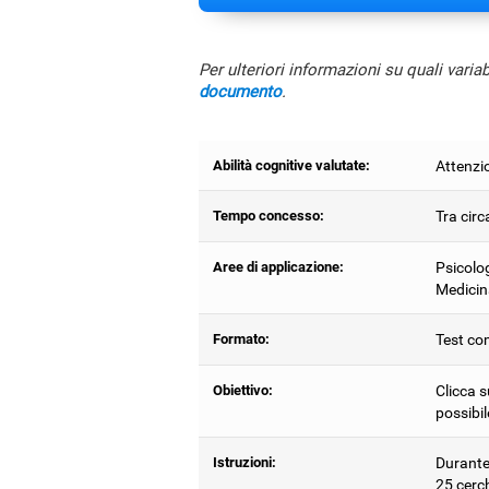
Per ulteriori informazioni su quali varia
documento
.
Abilità cognitive valutate:
Attenzio
Tempo concesso:
Tra circ
Aree di applicazione:
Psicolog
Medicin
Formato:
Test com
Obiettivo:
Clicca s
possibil
Istruzioni:
Durante 
25 cerc