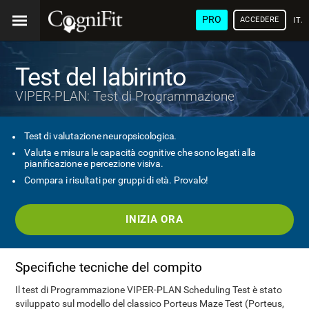
PRO
ACCEDERE
ITA
Test del labirinto
VIPER-PLAN: Test di Programmazione
Test di valutazione neuropsicologica.
Valuta e misura le capacità cognitive che sono legati alla
pianificazione e percezione visiva.
Compara i risultati per gruppi di età. Provalo!
INIZIA ORA
Specifiche tecniche del compito
Il test di Programmazione VIPER-PLAN Scheduling Test è stato
sviluppato sul modello del classico Porteus Maze Test (Porteus,