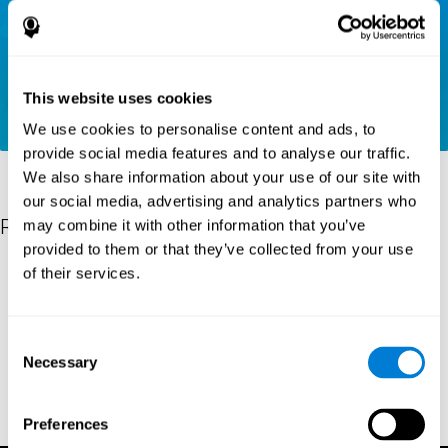
This website uses cookies
We use cookies to personalise content and ads, to
provide social media features and to analyse our traffic.
We also share information about your use of our site with
our social media, advertising and analytics partners who
Riferimenti
may combine it with other information that you’ve
provided to them or that they’ve collected from your use
Korkman, M., Kirk, U., & Kemp, S (1998). NEPSY: A developmental
of their services.
neuropsychological assessment. Psychological Corporation.
Korkman, M., Kirk, U., & Kemp, S (1998). Manual for the NEPSY.
San Antonio, TX: Psychological corporation.
Consent
Necessary
Selection
Porteus, S. D. (1950). The Porteus Maze Test and intelligence.
Pacific Books.
No original text
Preferences