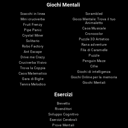
Giochi Mentali
Scacchi in linea
Scrambled
Mini cruciverba
Gioco Mentale: Trova il tuo
Animaletto
Fruit Frenzy
Caos Musicale
Pipe Panic
Cronocolor
Crystal Miner
Puzzle 3D Artistico
Solitario
Rana adventure
Robo Factory
Fila di Caramelle
Ant Escape
Puzzle
Drive me Crazy
Penguin Maze
Cruciverba Visivo
Cifre
Trova la Coppia
Giochi di intelligenza
Caos Matematico
Giochi Online per la memoria
Gara di Biglie
Giochi Mentali
Tennis Melodico
Esercizi
Brevetto
Rivenditori
Sviluppo Cognitivo
Esercizi Cerebrali
Prove Mentali