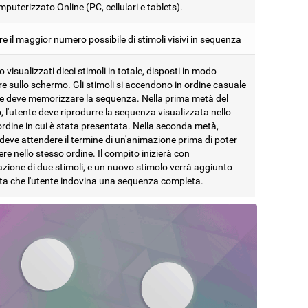
puterizzato Online (PC, cellulari e tablets).
e il maggior numero possibile di stimoli visivi in sequenza
visualizzati dieci stimoli in totale, disposti in modo
re sullo schermo. Gli stimoli si accendono in ordine casuale
nte deve memorizzare la sequenza. Nella prima metà del
 l'utente deve riprodurre la sequenza visualizzata nello
rdine in cui è stata presentata. Nella seconda metà,
 deve attendere il termine di un'animazione prima di poter
re nello stesso ordine. Il compito inizierà con
nazione di due stimoli, e un nuovo stimolo verrà aggiunto
lta che l'utente indovina una sequenza completa.