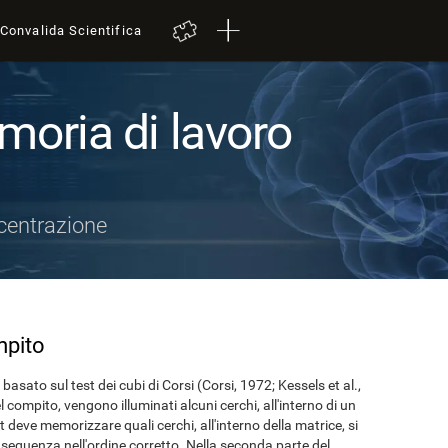
Convalida Scientifica
moria di lavoro
centrazione
mpito
asato sul test dei cubi di Corsi (Corsi, 1972; Kessels et al.,
 compito, vengono illuminati alcuni cerchi, all'interno di un
st deve memorizzare quali cerchi, all'interno della matrice, si
a sequenza nell'ordine corretto. Nella seconda parte del