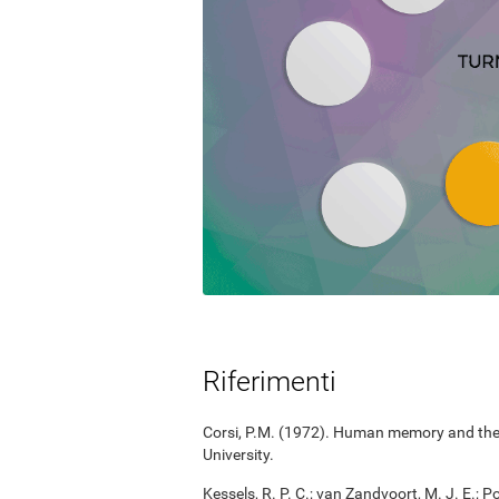
Riferimenti
Corsi, P.M. (1972). Human memory and the m
University.
Kessels, R. P. C.; van Zandvoort, M. J. E.; P