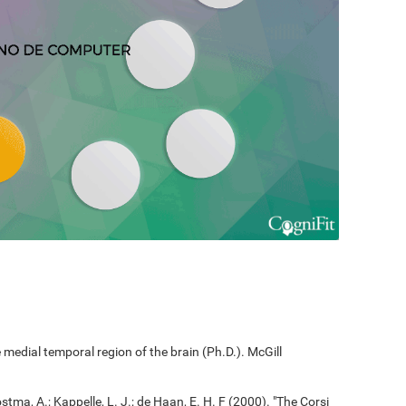
edial temporal region of the brain (Ph.D.). McGill
ostma, A.; Kappelle, L. J.; de Haan, E. H. F (2000). "The Corsi