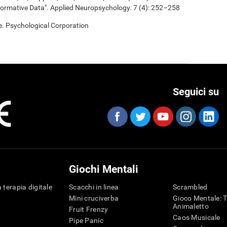
ormative Data". Applied Neuropsychology. 7 (4): 252–258
e. Psychological Corporation
Seguici su
Giochi Mentali
 terapia digitale
Scacchi in linea
Scrambled
Mini cruciverba
Gioco Mentale: T
Animaletto
Fruit Frenzy
Caos Musicale
Pipe Panic