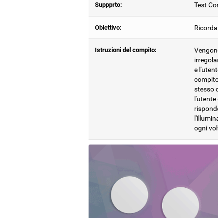
Suppprto:
Test Com
Obiettivo:
Ricordar
Istruzioni del compito:
Vengono 
irregola
e l'ute
compito,
stesso o
l'utente
risponde
l'illumi
ogni vo