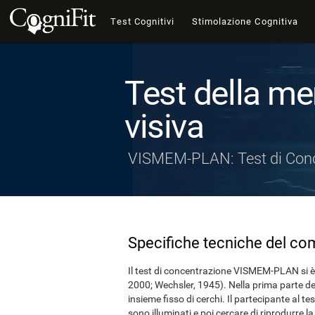
Test Cognitivi
Stimolazione Cognitiva
Test della me
visiva
VISMEM-PLAN: Test di Con
Specifiche tecniche del co
Il test di concentrazione VISMEM-PLAN si è b
2000; Wechsler, 1945). Nella prima parte del
insieme fisso di cerchi. Il partecipante al te
sono illuminati e poi cercare di riprodurre l