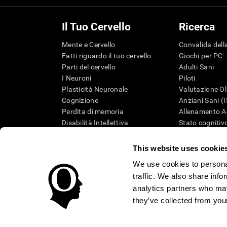
Il Tuo Cervello
Ricerca
Mente e Cervello
Convalida della
Fatti riguardo il tuo cervello
Giochi per PC
Parti del cervello
Adulti Sani
I Neuroni
Piloti
Plasticità Neuronale
Valutazione Ol
Cognizione
Anziani Sani (
Perdita di memoria
Allenamento Ad
Disabilità Intellettiva
Stato cognitivo
Funzioni cerebrali
Revisione sist
Percezione
Tassonomia S
This website uses cookie
Attenzione
We use cookies to personal
traffic. We also share info
analytics partners who may
they’ve collected from your
Condizioni d'Uso
Informativa sulla privacy
Team di Ges