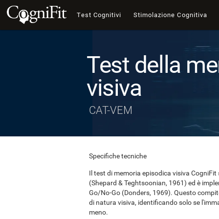
Test Cognitivi
Stimolazione Cognitiva
Test della m
visiva
CAT-VEM
Specifiche tecniche
Il test di memoria episodica visiva CogniFi
(Shepard & Teghtsoonian, 1961) ed è imple
Go/No-Go (Donders, 1969). Questo compito
di natura visiva, identificando solo se l'i
meno.