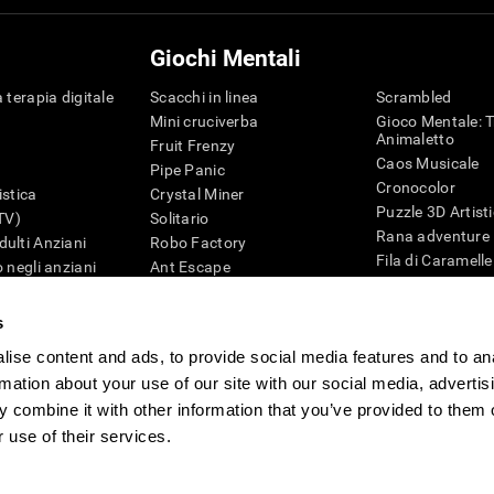
Giochi Mentali
 terapia digitale
Scacchi in linea
Scrambled
Mini cruciverba
Gioco Mentale: T
Animaletto
Fruit Frenzy
Caos Musicale
Pipe Panic
Cronocolor
istica
Crystal Miner
Puzzle 3D Artist
iTV)
Solitario
Rana adventure
ulti Anziani
Robo Factory
Fila di Caramelle
 negli anziani
Ant Escape
Puzzle
ematica
Drive me Crazy
Penguin Maze
G4D
Cruciverba Visivo
s
Cifre
Trova la Coppia
ise content and ads, to provide social media features and to an
Giochi di intelli
Caos Matematico
Giochi Online pe
rmation about your use of our site with our social media, advertis
Gara di Biglie
Giochi Mentali
 combine it with other information that you’ve provided to them o
Tennis Melodico
 use of their services.
tione
CogniFit Newsroom
Media Kit
Diventare un affiliato
Diventa un rivend