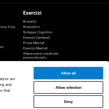
Esercizi
Brevetto
rova il tuo
Rivenditori
Sviluppo Cognitivo
Esercizi Cerebrali
Prove Mentali
ico
Esercizi Mentali
Allenamento cerebrale
personalizzato
Esercizio Mentale
Divertenti giochi di matematica
Allow all
Comprensione della lettura
alyse our
genza
Bambini dotati
r la memoria
Battaglie cerebrali
ing and
Allow selection
Test QI
r that
Deny
itore
Contattaci
Aiuto
Dichiarazione di accessibilità