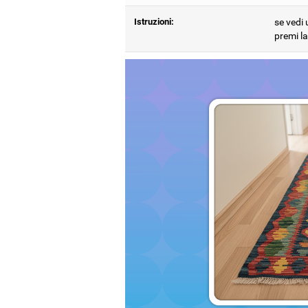
Istruzioni:
se vedi 
premi la