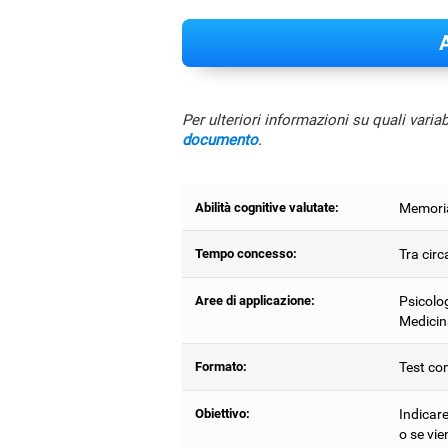
A
Per ulteriori informazioni su quali varia
documento
.
Abilità cognitive valutate:
Memoria
Tempo concesso:
Tra circ
Aree di applicazione:
Psicolog
Medicin
Formato:
Test com
Obiettivo:
Indicar
o se vie