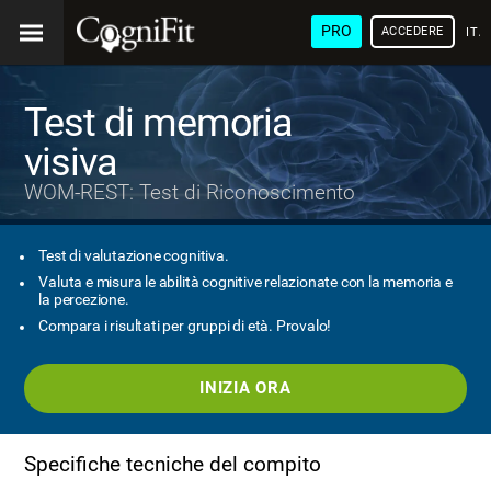
PRO
ACCEDERE
ITA
Test di memoria
visiva
WOM-REST: Test di Riconoscimento
Test di valutazione cognitiva.
Valuta e misura le abilità cognitive relazionate con la memoria e
la percezione.
Compara i risultati per gruppi di età. Provalo!
INIZIA ORA
Specifiche tecniche del compito