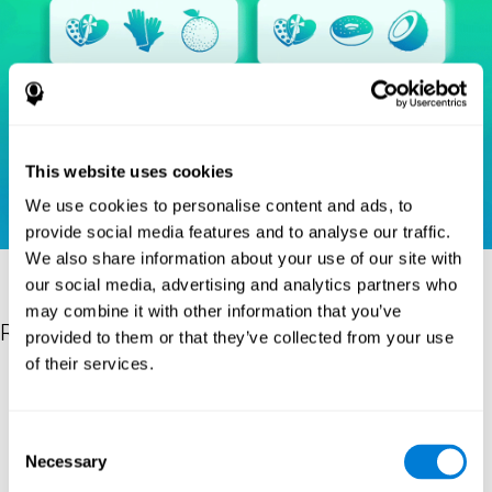
This website uses cookies
We use cookies to personalise content and ads, to
provide social media features and to analyse our traffic.
We also share information about your use of our site with
our social media, advertising and analytics partners who
may combine it with other information that you’ve
Riferimenti
provided to them or that they’ve collected from your use
of their services.
Heaton, R. K. (1981). A manual for the Wisconsin card sorting
test. Western Psychological Services.
Raven, J. C. (1936). Mental tests used in genetic studies: The
Consent
performance of related individuals on tests mainly educative and
Necessary
Selection
mainly reproductive. MSc Thesis, University of London.