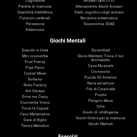
Cognizione
Anziani Sani (iTV)
Perdita di memoria
Allenamento Adulti Anziani
Disabilità Intellettiva
Stato cognitivo negli anziani
Funzioni cerebrali
Revisione sistematica
Percezione
Tassonomia SG4D
Attenzione
Giochi Mentali
Scacchi in linea
Scrambled
Mini cruciverba
Gioco Mentale: Trova il tuo
Animaletto
Fruit Frenzy
Caos Musicale
Pipe Panic
Cronocolor
Crystal Miner
Puzzle 3D Artistico
Solitario
Rana adventure
Robo Factory
Fila di Caramelle
Ant Escape
Puzzle
Drive me Crazy
Penguin Maze
Cruciverba Visivo
Cifre
Trova la Coppia
Giochi di intelligenza
Caos Matematico
Giochi Online per la memoria
Gara di Biglie
Giochi Mentali
Tennis Melodico
Esercizi