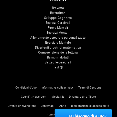
Brevetto
Rivenditori
Sviluppo Cognitivo
Esercizi Cerebrali
Prove Mentali
Esercizi Mentali
Allenamento cerebrale personalizzato
Esercizio Mentale
Divertenti giochi di matematica
Comprensione della lettura
Bambini dotati
Battaglie cerebrali
Test QI
Condizioni d'Uso
Informativa sulla privacy
Team di Gestione
CogniFit Newsroom
Media Kit
Diventare un affiliato
Diventa un rivenditore
Contattaci
Aiuto
Dichiarazione di accessibilità
Centro di Fiducia
Hai bisogno di aiuto?